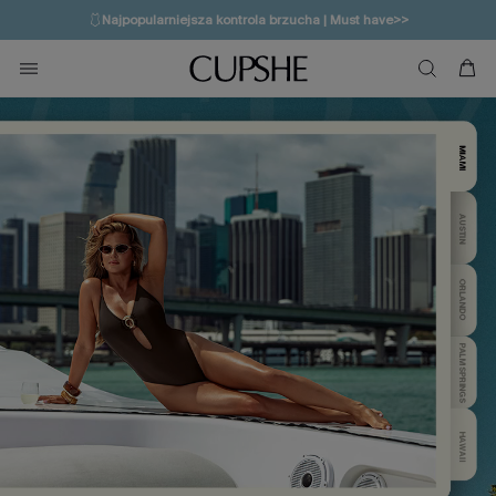
🔥OSTATNIA SZANSA | Do 50% rabatu>>
💌Zapisz się i zyskaj do 20% rabatu>>