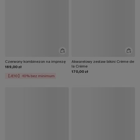
Czerwony kombinezon na imprezę
Akwarelowy zestaw bikini Crème de
la Crème
169,00 zł
170,00 zł
【JE10】-10% bez minimum