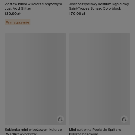
Zestaw bikini w kolorze brązowym
Jednoczęściowy kostium kąpielowy
Just Add Glitter
Saint-Tropez Sunset Colorblock
130,00 zł
170,00 zł
W magazynie
Sukienka mini w beżowym kolorze
Mini sukienka Poolside Spritz w
„Wzdłuż wybrzeża”
kolorze beżowym