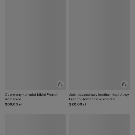
Czerwony komplet bikini French
Jednoczęściowy kostium kąpielowy
Romance
French Romance w kolorze
czerwonym
200,00 zł
220,00 zł