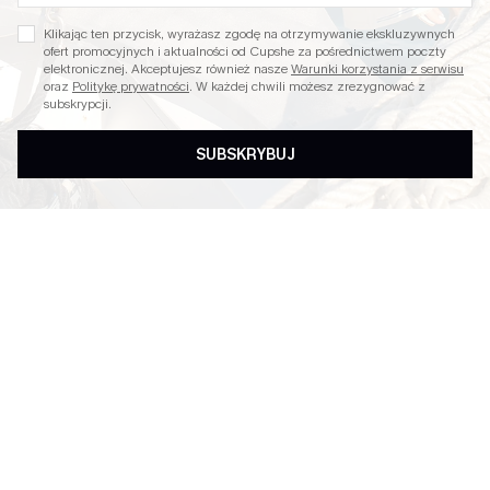
Zapisz Się i Odbierz Kod
Klikając ten przycisk, wyrażasz zgodę na otrzymywanie ekskluzywnych
ofert promocyjnych i aktualności od Cupshe za pośrednictwem poczty
elektronicznej. Akceptujesz również nasze
Warunki korzystania z serwisu
oraz
Politykę prywatności
. W każdej chwili możesz zrezygnować z
subskrypcji.
SUBSKRYBUJ
DARMOWA WYSYŁKA od
KUPONY I PROMOCJE
240zł+
ZWROT W CIĄGU 30 DNI
20% ZNIŻKI NA SMS
SUBSKRYBUJ I OTRZYMAJ KOD
Subskrybuj i otrzymaj
15% zniżki bez minimum
&
20% zniżki przy 2