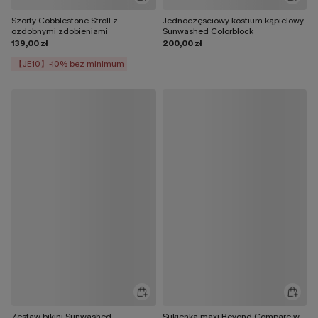
Szorty Cobblestone Stroll z
Jednoczęściowy kostium kąpielowy
ozdobnymi zdobieniami
Sunwashed Colorblock
139,00 zł
200,00 zł
【JE10】-10% bez minimum
Zestaw bikini Sunwashed
Sukienka maxi Beyond Compare w