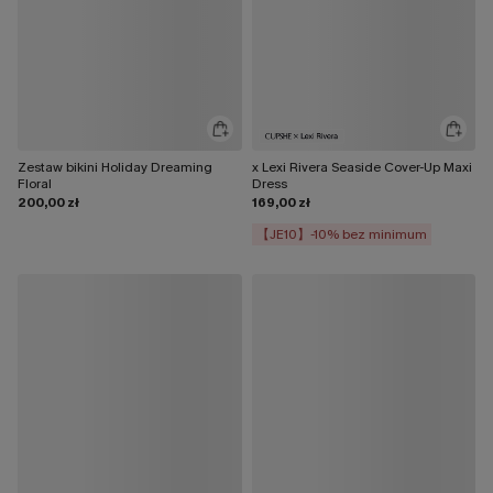
Zestaw bikini Holiday Dreaming
x Lexi Rivera Seaside Cover-Up Maxi
Floral
Dress
200,00 zł
169,00 zł
【JE10】-10% bez minimum