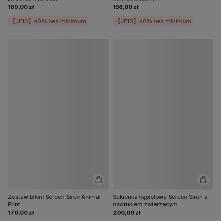
169,00 zł
156,00 zł
【JE10】-10% bez minimum
【JE10】-10% bez minimum
Zestaw bikini Screen Siren Animal
Sukienka kąpielowa Screen Siren z
Print
nadrukiem zwierzęcym
170,00 zł
200,00 zł