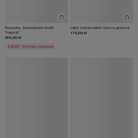
Koszulka „Somewhere South
Letni zestaw bikini Geo za granicą
Tropical”
170,00 zł
169,00 zł
【JE10】-10% bez minimum