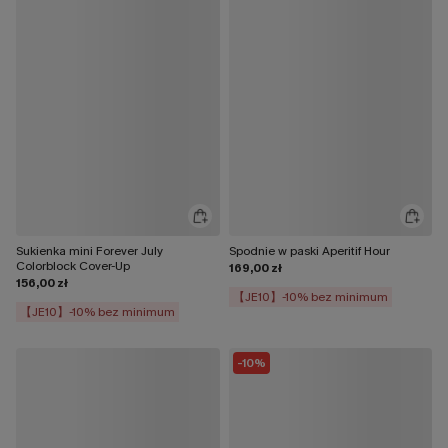
Sukienka mini Forever July
Spodnie w paski Aperitif Hour
Colorblock Cover-Up
169,00 zł
156,00 zł
【JE10】-10% bez minimum
【JE10】-10% bez minimum
-10%