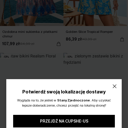
Ozdobna mini sukienka z płatkami
Golden Slice Tropical Romper
chmur
86,39 zł
143,99 zł
107,99 zł
134,99 zł
-10%
-10%
Potwierdź swoją lokalizację dostawy
Wygląda na to, że jesteś w
Stany Zjednoczone
.
Aby uzyskać
lepsze doświadczenie, chcesz przejść na lokalną stronę?
PRZEJDŹ NA CUPSHE-US