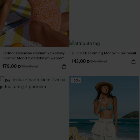
Jednoczęściowy kostium kąpielowy
x JOJO Becoming Monokini Swimsuit
Cosmic Mood z ozdobnym wzorem
143,00 zł
159,00 zł
179,00 zł
199,00 zł
-40%
-20%