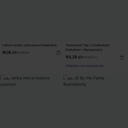
Letnie szorty cytrusowo-tropikalne
Oversized Top z Łódkowym
Dekoltem i Wycięciami
91,19 zł
113,99 zł
114,29 zł
126,99 zł
Odporny na zmarszczki
-20%
-20%