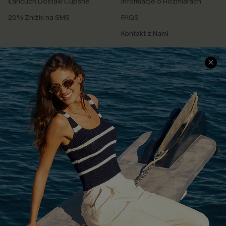
Łańcuch Dostaw Cupshe
Informacje o Rozmiarach
20% Zniżki na SMS
FAQS
Kontakt z Nami
POPULARNA KOLEKCJA
Sale
Nowości
Modne Sukienki
Niezbędnik na Wakacje
Miękka Dzianina
Kontroli Brzucha
Wysokim Stanem