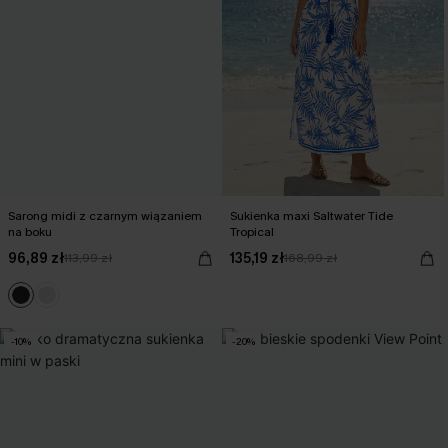
Sarong midi z czarnym wiązaniem
Sukienka maxi Saltwater Tide
na boku
Tropical
96,89 zł
135,19 zł
113,99 zł
168,99 zł
-10%
-20%