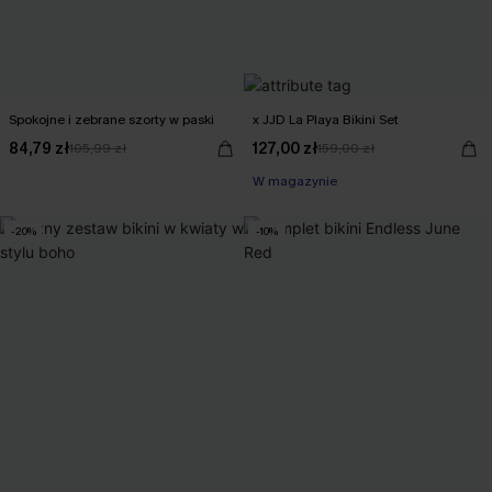
Spokojne i zebrane szorty w paski
x JJD La Playa Bikini Set
84,79 zł
127,00 zł
105,99 zł
159,00 zł
W magazynie
-20%
-10%