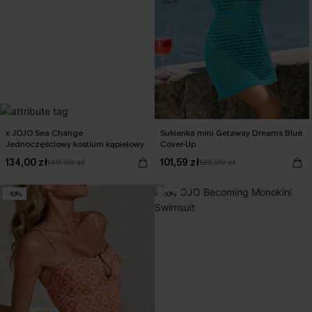
x JOJO Sea Change
Sukienka mini Getaway Dreams Blue
Jednoczęściowy kostium kąpielowy
Cover-Up
134,00 zł
101,59 zł
149,00 zł
126,99 zł
-10%
-10%