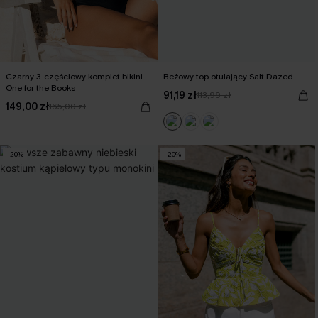
Czarny 3-częściowy komplet bikini
Beżowy top otulający Salt Dazed
One for the Books
91,19 zł
113,99 zł
149,00 zł
165,00 zł
-20%
-20%