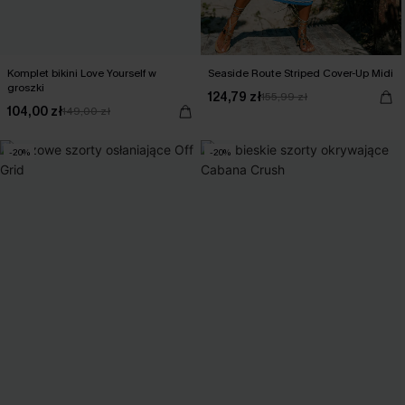
Komplet bikini Love Yourself w
Seaside Route Striped Cover-Up Midi
groszki
124,79 zł
155,99 zł
104,00 zł
149,00 zł
-20%
-20%