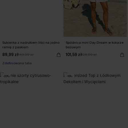
Sukienka z nadrukiem liści na jedno
Spódnica mini Day Dream w kolorze
ramię z paskiem
beżowym
【JE10】-10% bez minimum
89,99 zł
101,59 zł
149,99 zł
126,99 zł
Zdefiniowana talia
【JE10】-10% bez minimum
-20%
-10%