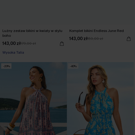
Luźny zestaw bikini w kwiaty w stylu
Komplet bikini Endless June Red
boho
143,00 zł
159,00 zł
143,00 zł
179,00 zł
Wysoka Talia
-20%
-40%