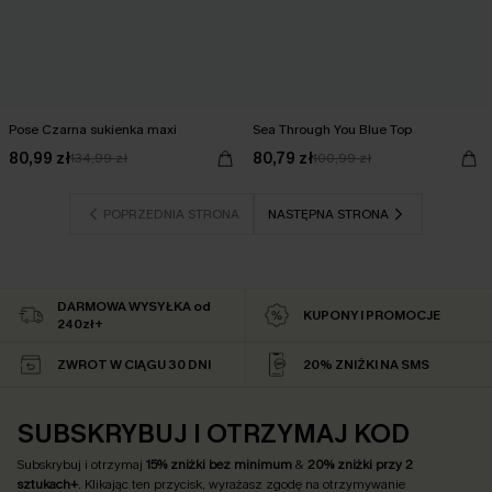
Pose Czarna sukienka maxi
Sea Through You Blue Top
80,99 zł
80,79 zł
134,99 zł
100,99 zł
POPRZEDNIA STRONA
NASTĘPNA STRONA
DARMOWA WYSYŁKA od
KUPONY I PROMOCJE
240zł+
ZWROT W CIĄGU 30 DNI
20% ZNIŻKI NA SMS
SUBSKRYBUJ I OTRZYMAJ KOD
Subskrybuj i otrzymaj
15% zniżki bez minimum
&
20% zniżki przy 2
sztukach+
. Klikając ten przycisk, wyrażasz zgodę na otrzymywanie