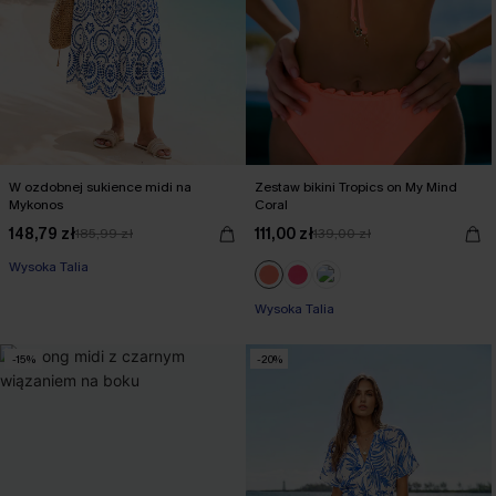
W ozdobnej sukience midi na
Zestaw bikini Tropics on My Mind
Mykonos
Coral
【JE10】-10% bez minimum
148,79 zł
111,00 zł
185,99 zł
139,00 zł
Wysoka Talia
【JE10】-10% bez minimum
Wysoka Talia
-15%
-20%