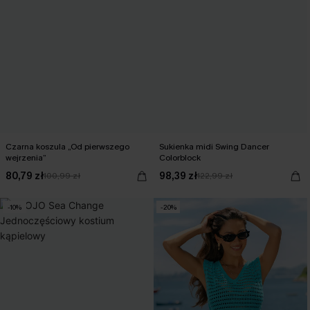
Czarna koszula „Od pierwszego
Sukienka midi Swing Dancer
wejrzenia”
Colorblock
80,79 zł
98,39 zł
100,99 zł
122,99 zł
-10%
-20%