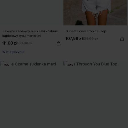
Zawsze zabawny niebieski kostium
Sunset Lover Tropical Top
kąpielowy typu monokini
107,99 zł
134,99 zł
111,00 zł
139,00 zł
W magazynie
-40%
-20%