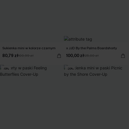
Sukienka mini w kolorze czarnym
x JJD By the Palms Boardshorty
80,79 zł
100,00 zł
100,99 zł
125,00 zł
-10%
-20%