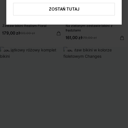
ZOSTAŃ TUTAJ
Zestaw bikini Realism Floral
Na zielonym zestawie bikini z
frędzlami
179,00 zł
199,00 zł
161,00 zł
179,00 zł
-20%
-10%