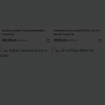
Szorty w paski Feeling Butterflies
Sukienka mini w paski Picnic by the
Cover-Up
Shore Cover-Up
102,59 zł
111,19 zł
113,99 zł
138,99 zł
-20%
-20%