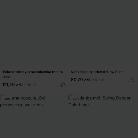
Tylko dramatyczna sukienka mini w
Niebieskie spodenki View Point
paski
80,79 zł
100,99 zł
121,49 zł
134,99 zł
-20%
-20%