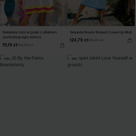
Sukienka mini w paski z efektem
Seaside Route Striped Cover-Up Midi
zachodzącego słońca
124,79 zł
155,99 zł
111,19 zł
138,99 zł
-20%
-30%