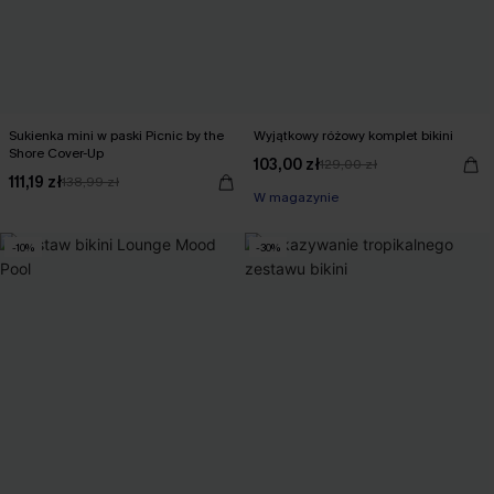
Sukienka mini w paski Picnic by the
Wyjątkowy różowy komplet bikini
Shore Cover-Up
103,00 zł
129,00 zł
111,19 zł
138,99 zł
W magazynie
-10%
-30%