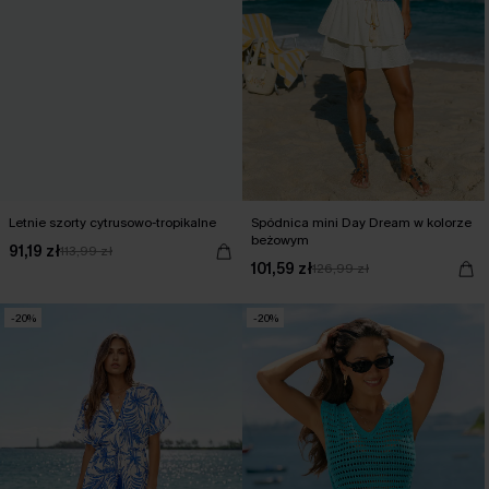
Letnie szorty cytrusowo-tropikalne
Spódnica mini Day Dream w kolorze
beżowym
91,19 zł
113,99 zł
101,59 zł
126,99 zł
-20%
-20%