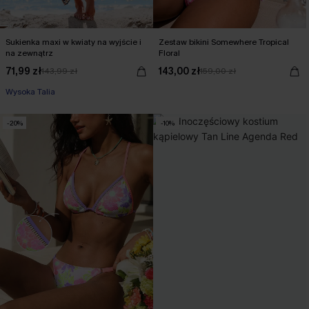
Sukienka maxi w kwiaty na wyjście i
Zestaw bikini Somewhere Tropical
na zewnątrz
Floral
71,99 zł
143,00 zł
143,99 zł
159,00 zł
Wysoka Talia
-20%
-10%