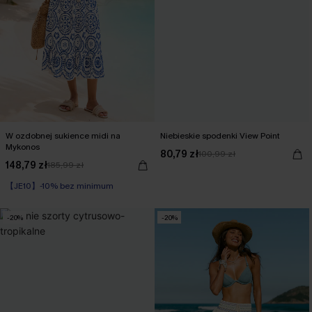
W ozdobnej sukience midi na
Niebieskie spodenki View Point
Mykonos
80,79 zł
100,99 zł
148,79 zł
185,99 zł
【JE10】-10% bez minimum
Wysoka Talia
【JE10】-10% bez minimum
-20%
-20%