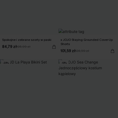
Spokojne i zebrane szorty w paski
x JOJO Staying Grounded Cover-Up
Shorts
84,79 zł
105,99 zł
101,59 zł
126,99 zł
-20%
-10%