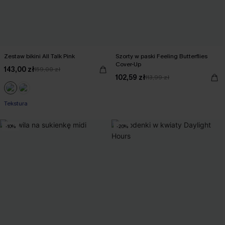
Zestaw bikini All Talk Pink
Szorty w paski Feeling Butterflies
Cover-Up
143,00 zł
159,00 zł
102,59 zł
113,99 zł
Tekstura
-10%
-20%