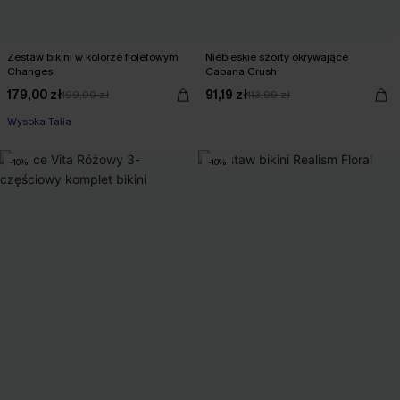
Zestaw bikini w kolorze fioletowym
Niebieskie szorty okrywające
Changes
Cabana Crush
179,00 zł
91,19 zł
199,00 zł
113,99 zł
Wysoka Talia
-10%
-10%