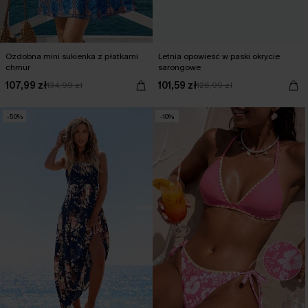
Ozdobna mini sukienka z płatkami
Letnia opowieść w paski okrycie
chmur
sarongowe
107,99 zł
101,59 zł
134,99 zł
126,99 zł
-50%
-10%