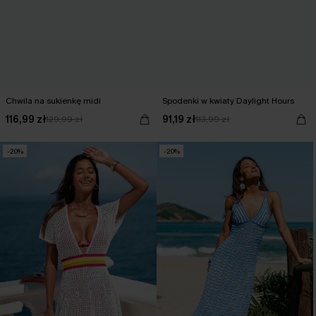
Chwila na sukienkę midi
Spodenki w kwiaty Daylight Hours
116,99 zł
91,19 zł
129,99 zł
113,99 zł
-20%
-20%