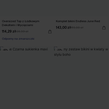
Oversized Top z Łódkowym
Komplet bikini Endless June Red
Dekoltem i Wycięciami
143,00 zł
159,00 zł
114,29 zł
126,99 zł
Odporny na zmarszczki
-40%
-20%