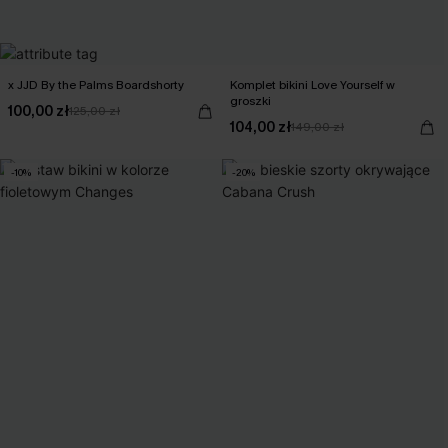
x JJD By the Palms Boardshorty
Komplet bikini Love Yourself w
groszki
100,00 zł
125,00 zł
104,00 zł
149,00 zł
-10%
-20%