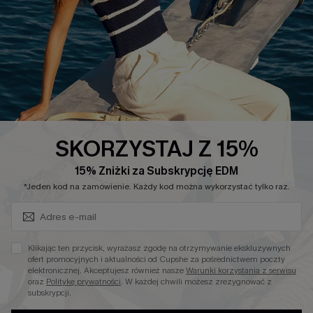
Łańcuch Dostaw Cupshe
Informacje o Rozmiarach
20% Zniżki na SMS
FAQS
Kontakt z Nami
POPULARNA KOLEKCJA
Sale
SKORZYSTAJ Z 15%
Nowości
15% Zniżki za Subskrypcję EDM
Zapisz Się i Odbierz Kod
Modne Sukienki
*Jeden kod na zamówienie. Każdy kod można wykorzystać tylko raz.
Niezbędnik na Wakacje
Miękka Dzianina
Klikając ten przycisk, wyrażasz zgodę na otrzymywanie ekskluzywnych
Kontroli Brzucha
ofert promocyjnych i aktualności od Cupshe za pośrednictwem poczty
elektronicznej. Akceptujesz również nasze
Warunki korzystania z serwisu
Wysokim Stanem
oraz
Politykę prywatności
. W każdej chwili możesz zrezygnować z
subskrypcji.