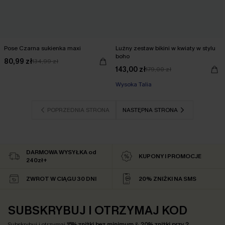
Pose Czarna sukienka maxi
Luźny zestaw bikini w kwiaty w stylu
boho
80,99 zł
134,99 zł
143,00 zł
179,00 zł
Wysoka Talia
POPRZEDNIA STRONA
NASTĘPNA STRONA
DARMOWA WYSYŁKA od
KUPONY I PROMOCJE
240zł+
ZWROT W CIĄGU 30 DNI
20% ZNIŻKI NA SMS
SUBSKRYBUJ I OTRZYMAJ KOD
Subskrybuj i otrzymaj
15% zniżki bez minimum
&
20% zniżki przy 2