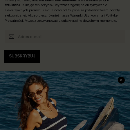
sztukach+
. Klikając ten przycisk, wyrażasz zgodę na otrzymywanie
ekskluzywnych promocji i aktualności od Cupshe za pośrednictwem poczty
elektronicznej. Akceptujesz również nasze
Warunki Użytkowania
i
Politykę
Prywatności
. Możesz zrezygnować z subskrypcji w dowolnym momencie.
SUBSKRYBUJ
INFORMACJE O FIRMIE
CENTRUM SERWISOWE
O NAS
Informacje o Wysyłce
Opinie Klientów
Jak Śledzić
Polityka Prywatności
Polityka Zwrotów
Warunki & Zasady
Rozpocznij Zwrot