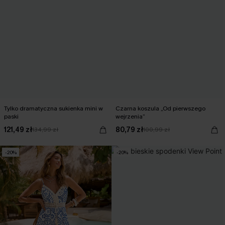
Tylko dramatyczna sukienka mini w
Czarna koszula „Od pierwszego
paski
wejrzenia”
121,49 zł
80,79 zł
134,99 zł
100,99 zł
-20%
-20%