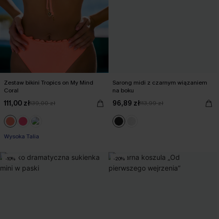
Zestaw bikini Tropics on My Mind
Sarong midi z czarnym wiązaniem
Coral
na boku
111,00 zł
96,89 zł
139,00 zł
113,99 zł
Wysoka Talia
-10%
-20%