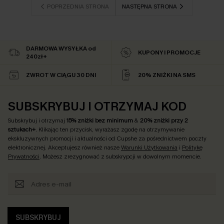
POPRZEDNIA STRONA
NASTĘPNA STRONA
DARMOWA WYSYŁKA od
KUPONY I PROMOCJE
240zł+
ZWROT W CIĄGU 30 DNI
20% ZNIŻKI NA SMS
SUBSKRYBUJ I OTRZYMAJ KOD
Subskrybuj i otrzymaj
15% zniżki bez minimum
&
20% zniżki przy 2
sztukach+
. Klikając ten przycisk, wyrażasz zgodę na otrzymywanie
ekskluzywnych promocji i aktualności od Cupshe za pośrednictwem poczty
elektronicznej. Akceptujesz również nasze
Warunki Użytkowania
i
Politykę
Prywatności
. Możesz zrezygnować z subskrypcji w dowolnym momencie.
SUBSKRYBUJ