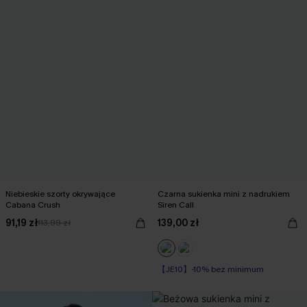
Niebieskie szorty okrywające
Czarna sukienka mini z nadrukiem
Cabana Crush
Siren Call
91,19 zł
139,00 zł
113,99 zł
【JE10】-10% bez minimum