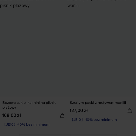
Beżowa sukienka mini na piknik
Szorty w paski z motywem wanilii
plażowy
127,00 zł
169,00 zł
【JE10】-10% bez minimum
【JE10】-10% bez minimum