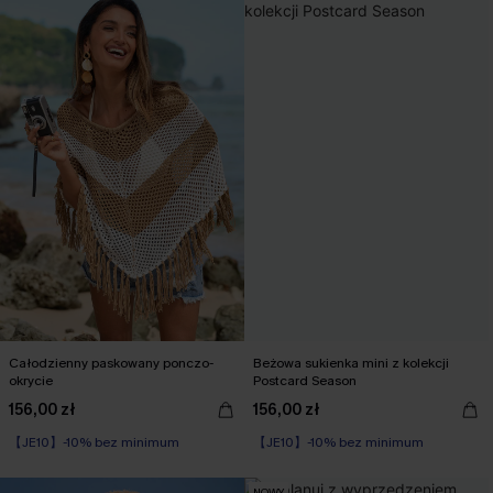
Całodzienny paskowany ponczo-
Beżowa sukienka mini z kolekcji
okrycie
Postcard Season
156,00 zł
156,00 zł
【JE10】-10% bez minimum
【JE10】-10% bez minimum
NOWY