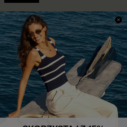
INFORMACJE O FIRMIE
CENTRUM SERWISOWE
O NAS
Informacje o Wysyłce
Opinie Klientów
Jak Śledzić
Polityka Prywatności
Polityka Zwrotów
Warunki & Zasady
Rozpocznij Zwrot
Łańcuch Dostaw Cupshe
Informacje o Rozmiarach
20% Zniżki na SMS
FAQS
Kontakt z Nami
POPULARNA KOLEKCJA
Sale