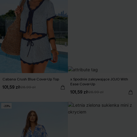
Cabana Crush Blue Cover-Up Top
x Spodnie zakrywające JOJO With
Ease Cover-Up
101,59 zł
126,99 zł
101,59 zł
126,99 zł
-20%