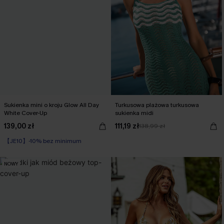
Sukienka mini o kroju Glow All Day
Turkusowa plażowa turkusowa
White Cover-Up
sukienka midi
139,00 zł
111,19 zł
138,99 zł
【JE10】-10% bez minimum
NOWY