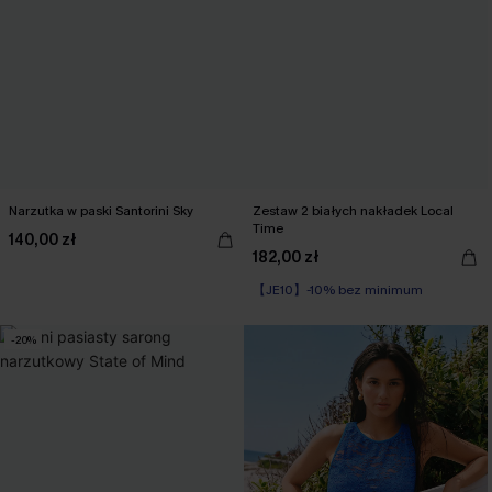
Narzutka w paski Santorini Sky
Zestaw 2 białych nakładek Local
Time
140,00 zł
182,00 zł
【JE10】-10% bez minimum
-20%