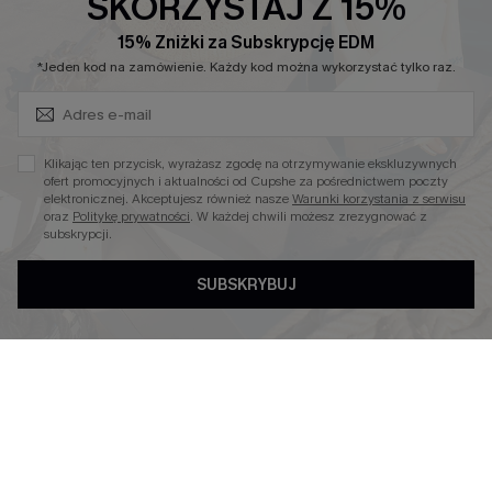
SKORZYSTAJ Z 15%
Nowości
15% Zniżki za Subskrypcję EDM
Zapisz Się i Odbierz Kod
Modne Sukienki
*Jeden kod na zamówienie. Każdy kod można wykorzystać tylko raz.
Niezbędnik na Wakacje
Miękka Dzianina
Klikając ten przycisk, wyrażasz zgodę na otrzymywanie ekskluzywnych
Kontroli Brzucha
ofert promocyjnych i aktualności od Cupshe za pośrednictwem poczty
elektronicznej. Akceptujesz również nasze
Warunki korzystania z serwisu
Wysokim Stanem
oraz
Politykę prywatności
. W każdej chwili możesz zrezygnować z
subskrypcji.
SUBSKRYBUJ
4.3
OBSERWUJ NAS NA