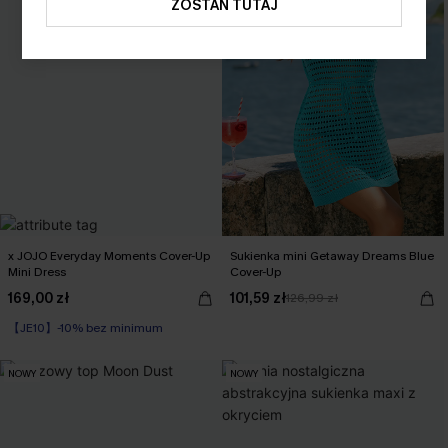
ZOSTAŃ TUTAJ
x JOJO Everyday Moments Cover-Up
Sukienka mini Getaway Dreams Blue
Mini Dress
Cover-Up
169,00 zł
101,59 zł
126,99 zł
【JE10】-10% bez minimum
NOWY
NOWY