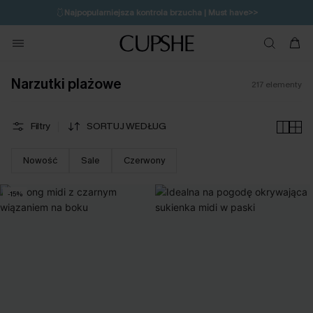
🩱
Najpopularniejsza kontrola brzucha | Must have>>
🔥OSTATNIA SZANSA | Do 50% rabatu>>
💌Zapisz się i zyskaj do 20% rabatu>>
Narzutki plażowe
217
elementy
Filtry
SORTUJ WEDŁUG
Nowość
Sale
Czerwony
-15%