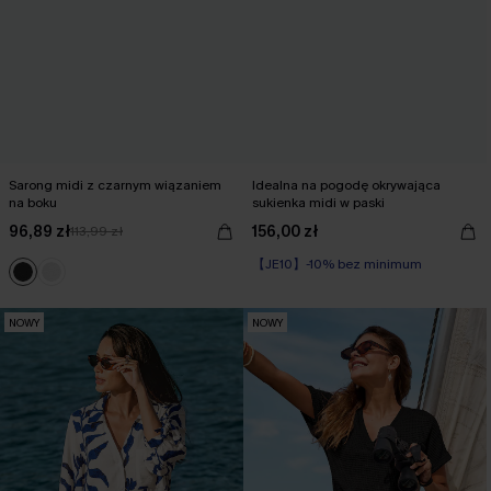
Sarong midi z czarnym wiązaniem
Idealna na pogodę okrywająca
na boku
sukienka midi w paski
96,89 zł
156,00 zł
113,99 zł
【JE10】-10% bez minimum
NOWY
NOWY