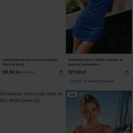
Letni pasiasty sarong narzutkowy
Sukienka mini z niskim stanem w
State of Mind
kolorze niebieskim
101,59 zł
127,00 zł
126,99 zł
【JE10】-10% bez minimum
-20%