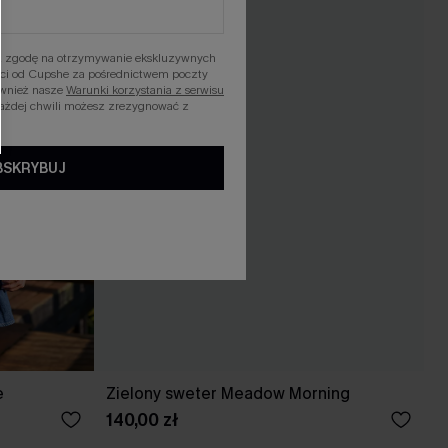
asz zgodę na otrzymywanie ekskluzywnych
ości od Cupshe za pośrednictwem poczty
ównież nasze
Warunki korzystania z serwisu
każdej chwili możesz zrezygnować z
BSKRYBUJ
e
Zielony sweter Meadow Morning
140,00 zł