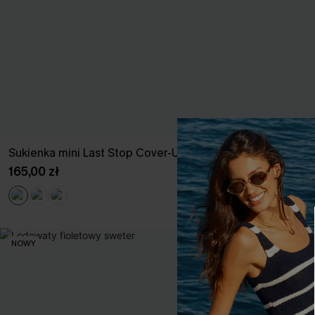
Sukienka mini Last Stop Cover-Up
To osobiste s
165,00 zł
123,00 zł
Wysoka Talia
NOWY
NOWY