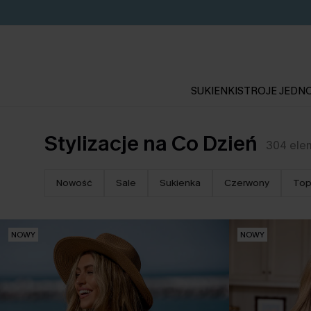
SUKIENKI
STROJE JEDN
Stylizacje na Co Dzień
304
ele
Nowość
Sale
Sukienka
Czerwony
Top
NOWY
NOWY