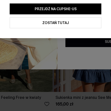
PRZEJDŹ NA CUPSHE-US
Klikając ten przycisk, wyraż
ofert promocyjnych i aktualn
elektronicznej. Akceptujesz r
ZOSTAŃ TUTAJ
oraz
Politykę prywatności
. W 
subskrypcji.
SU
 Feeling Free w kwiaty
Sukienka mini z jeansu See M
165,00 zł