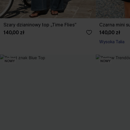
Szary dzianinowy top „Time Flies”
Czarna mini s
140,00 zł
140,00 zł
Wysoka Talia
NOWY
NOWY