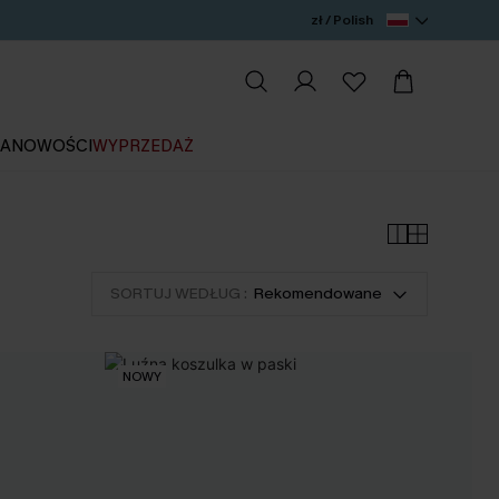
zł / Polish
IA
NOWOŚCI
WYPRZEDAŻ
SORTUJ WEDŁUG :
Rekomendowane
NOWY