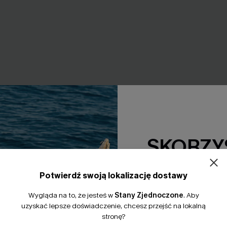
zorty w paski
Sprawdź to w paski kombinez
140,00 zł
SKORZYS
15% Zniżki z
Potwierdź swoją lokalizację dostawy
NOWY
*Jeden kod na zamówienie. 
Wygląda na to, że jesteś w
Stany Zjednoczone
.
Aby
uzyskać lepsze doświadczenie, chcesz przejść na lokalną
stronę?