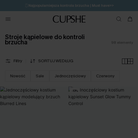
🩱
Najpopularniejsza kontrola brzucha | Must have>>
🔥OSTATNIA SZANSA | Do 50% rabatu>>
💌Zapisz się i zyskaj do 20% rabatu>>
Stroje kąpielowe do kontroli
brzucha
98
elementy
Filtry
SORTUJ WEDŁUG
Nowość
Sale
Jednoczęściowy
Czerwony
-10%