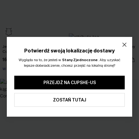
Jednoczęściowy kostium kąpielowy
Monochromatyczny jednoczęściowy
Potwierdź swoją lokalizację dostawy
Coconut Paradise Tummy Control
kostium kąpielowy z elastycznym
wsparciem
160,00 zł
150,00 zł
Wygląda na to, że jesteś w
Stany Zjednoczone
.
Aby uzyskać
lepsze doświadczenie, chcesz przejść na lokalną stronę?
W magazynie
W magazynie
PRZEJDŹ NA CUPSHE-US
ZOSTAŃ TUTAJ