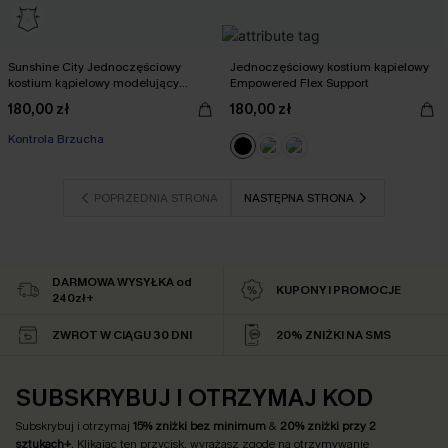
Sunshine City Jednoczęściowy
Jednoczęściowy kostium kąpielowy
kostium kąpielowy modelujący
Empowered Flex Support
brzuch
180,00 zł
180,00 zł
Kontrola Brzucha
POPRZEDNIA STRONA
NASTĘPNA STRONA
DARMOWA WYSYŁKA od
KUPONY I PROMOCJE
240zł+
ZWROT W CIĄGU 30 DNI
20% ZNIŻKI NA SMS
SUBSKRYBUJ I OTRZYMAJ KOD
Subskrybuj i otrzymaj
15% zniżki bez minimum
&
20% zniżki przy 2
sztukach+
. Klikając ten przycisk, wyrażasz zgodę na otrzymywanie