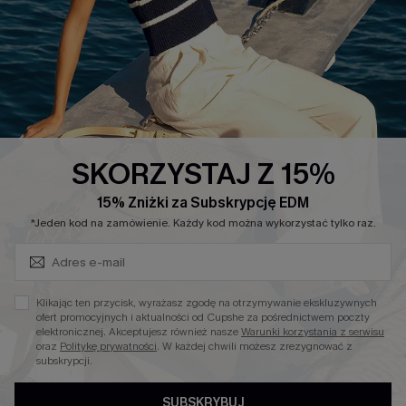
Łańcuch Dostaw Cupshe
Informacje o Rozmiarach
20% Zniżki na SMS
FAQS
Kontakt z Nami
POPULARNA KOLEKCJA
Sale
SKORZYSTAJ Z 15%
Nowości
15% Zniżki za Subskrypcję EDM
Zapisz Się i Odbierz Kod
Modne Sukienki
*Jeden kod na zamówienie. Każdy kod można wykorzystać tylko raz.
Niezbędnik na Wakacje
Miękka Dzianina
Klikając ten przycisk, wyrażasz zgodę na otrzymywanie ekskluzywnych
Kontroli Brzucha
ofert promocyjnych i aktualności od Cupshe za pośrednictwem poczty
elektronicznej. Akceptujesz również nasze
Warunki korzystania z serwisu
Wysokim Stanem
oraz
Politykę prywatności
. W każdej chwili możesz zrezygnować z
subskrypcji.
SUBSKRYBUJ