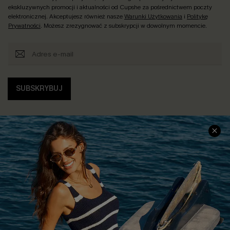
ekskluzywnych promocji i aktualności od Cupshe za pośrednictwem poczty
elektronicznej. Akceptujesz również nasze
Warunki Użytkowania
i
Politykę
Prywatności
. Możesz zrezygnować z subskrypcji w dowolnym momencie.
SUBSKRYBUJ
INFORMACJE O FIRMIE
CENTRUM SERWISOWE
O NAS
Informacje o Wysyłce
Opinie Klientów
Jak Śledzić
Polityka Prywatności
Polityka Zwrotów
Warunki & Zasady
Rozpocznij Zwrot