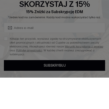
SKORZYSTAJ Z 15%
Sale
Nowości
15% Zniżki za Subskrypcję EDM
Zapisz Się i Odbierz Kod
Modne Sukienki
*Jeden kod na zamówienie. Każdy kod można wykorzystać tylko raz.
Niezbędnik na Wakacje
Miękka Dzianina
Klikając ten przycisk, wyrażasz zgodę na otrzymywanie ekskluzywnych
Kontroli Brzucha
ofert promocyjnych i aktualności od Cupshe za pośrednictwem poczty
elektronicznej. Akceptujesz również nasze
Warunki korzystania z serwisu
Wysokim Stanem
oraz
Politykę prywatności
. W każdej chwili możesz zrezygnować z
subskrypcji.
SUBSKRYBUJ
4.4
OBSERWUJ NAS NA