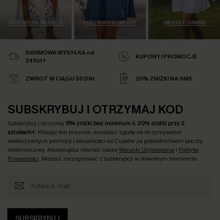
GOTOWE NA WAKACJE
CODZIENNY KOMFORT
MIĘKKA DZIANINA
DARMOWA WYSYŁKA od
KUPONY I PROMOCJE
240zł+
ZWROT W CIĄGU 30 DNI
20% ZNIŻKI NA SMS
SUBSKRYBUJ I OTRZYMAJ KOD
Subskrybuj i otrzymaj
15% zniżki bez minimum
&
20% zniżki przy 2
sztukach+
. Klikając ten przycisk, wyrażasz zgodę na otrzymywanie
ekskluzywnych promocji i aktualności od Cupshe za pośrednictwem poczty
elektronicznej. Akceptujesz również nasze
Warunki Użytkowania
i
Politykę
Prywatności
. Możesz zrezygnować z subskrypcji w dowolnym momencie.
SUBSKRYBUJ