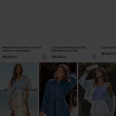
Niedzielna sukienka mini w
Czarny kombinezon My
Cosmopoli
kolorze czerwonym
Element Cover-Up
157,00 zł
156,00 zł
165,00 zł