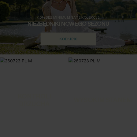
-10% BEZ MINIMUM NA TĘ KOLEKCJĘ
NIEZBĘDNIKI NOWEGO SEZONU
KOD: JE10
KONTROLI
WYSOKIM STANEM
BRZUCHA