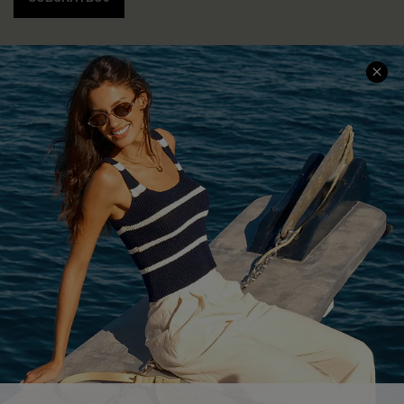
INFORMACJE O FIRMIE
CENTRUM SERWISOWE
O NAS
Informacje o Wysyłce
Opinie Klientów
Jak Śledzić
Polityka Prywatności
Polityka Zwrotów
Warunki & Zasady
Rozpocznij Zwrot
Łańcuch Dostaw Cupshe
Informacje o Rozmiarach
20% Zniżki na SMS
FAQS
Kontakt z Nami
POPULARNA KOLEKCJA