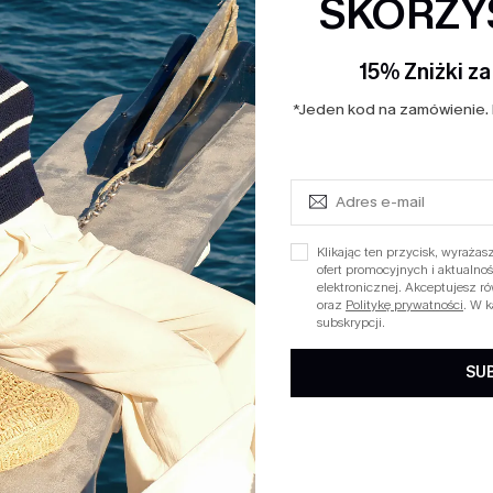
SKORZYS
15% Zniżki z
*Jeden kod na zamówienie. 
Klikając ten przycisk, wyraż
ofert promocyjnych i aktualn
elektronicznej. Akceptujesz r
oraz
Politykę prywatności
. W 
subskrypcji.
SU
SÓB ZDOBYCIA WIĘCEJ PUN