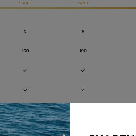
SHORE
SAND
5
6
100
100