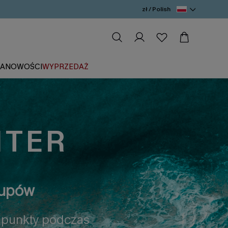
zł / Polish
IA
NOWOŚCI
WYPRZEDAŻ
NTER
kupów
j punkty podczas