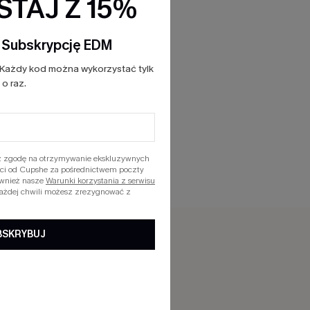
TAJ Z 15%
a Subskrypcję EDM
Każdy kod można wykorzystać tylk
o raz.
asz zgodę na otrzymywanie ekskluzywnych
ości od Cupshe za pośrednictwem poczty
ównież nasze
Warunki korzystania z serwisu
każdej chwili możesz zrezygnować z
BSKRYBUJ
KTÓW