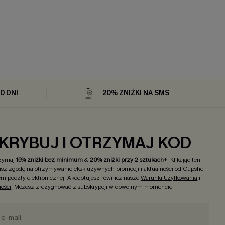
0 DNI
20% ZNIŻKI NA SMS
KRYBUJ I OTRZYMAJ KOD
rzymaj
15% zniżki bez minimum
&
20% zniżki przy 2 sztukach+
. Klikając ten
asz zgodę na otrzymywanie ekskluzywnych promocji i aktualności od Cupshe
m poczty elektronicznej. Akceptujesz również nasze
Warunki Użytkowania
i
ności
. Możesz zrezygnować z subskrypcji w dowolnym momencie.