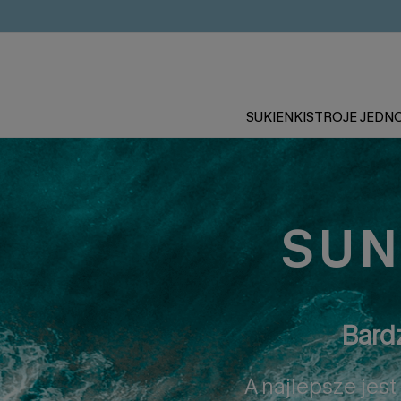
SUKIENKI
STROJE JEDN
SUN
Bard
A najlepsze jes