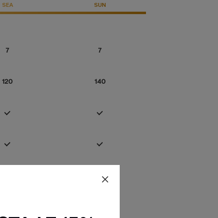
SEA
SUN
7
7
120
140