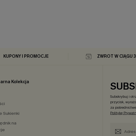
KUPONY I PROMOCJE
ZWROT W CIĄGU 3
arna Kolekcja
SUBS
Subskrybuj i ot
przycisk, wyraż
ści
za pośrednictwe
 Sukienki
Politykę Prywat
ędnik na
cje