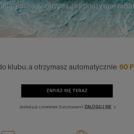
iaj nagrody, otrzymuj ekskluzywne rabaty
do klubu, a otrzymasz automatycznie
60 
ZAPISZ SIĘ TERAZ
Jesteś już członkiem Sunchasers?
ZALOGUJ SIĘ