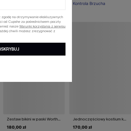
Kontrola Brzucha
Kontrola Brzucha
asz zgodę na otrzymywanie ekskluzywnych
ości od Cupshe za pośrednictwem poczty
ównież nasze
Warunki korzystania z serwisu
każdej chwili możesz zrezygnować z
BSKRYBUJ
Zestaw bikini w paski Worth Repeat
Jednoczęściowy kostium kąpielowy Saint-Tropez Sunset Colorblock
180,00 zł
170,00 zł