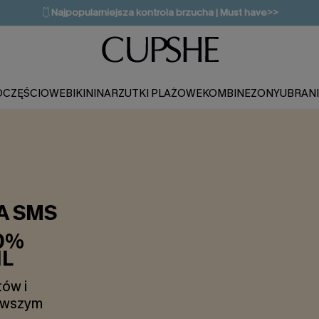
🔥OSTATNIA SZANSA | Do 50% rabatu>>
💌Zapisz się i zyskaj do 20% rabatu>>
OCZĘŚCIOWE
BIKINI
NARZUTKI PLAŻOWE
KOMBINEZONY
UBRAN
A SMS
0%
IL
ów i
erwszym