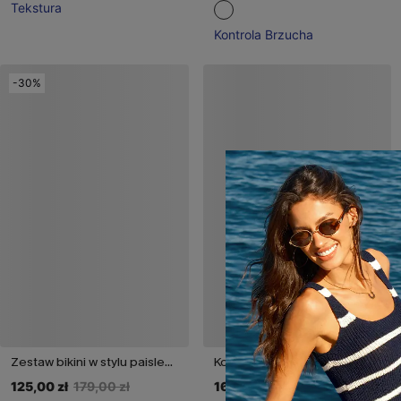
Tekstura
Kontrola Brzucha
-30%
Zestaw bikini w stylu paisley Love Spell
Komplet bikini Wrap Up Coral
125,00 zł
179,00 zł
160,00 zł