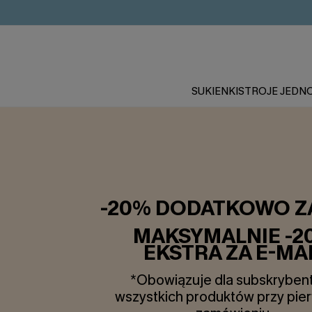
SUKIENKI
STROJE JEDN
-20% DODATKOWO Z
MAKSYMALNIE -2
EKSTRA ZA E-MA
*Obowiązuje dla subskrybent
wszystkich produktów przy pi