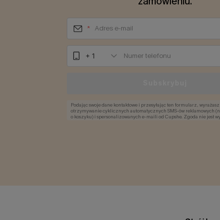
zamówieniu.
*
+ 1
Subskrybuj
Podając swoje dane kontaktowe i przesyłając ten formularz, wyrażas
otrzymywanie cyklicznych automatycznych SMS-ów reklamowych (n
o koszyku) i spersonalizowanych e-maili od Cupshe. Zgoda nie jest
dokonania zakupu. Możemy wykorzystać Twoje dane do rekomendowa
ofert dopasowanych do Twojego profilu, zgodnie z naszą Polityką Pry
chwili możesz zrezygnować.