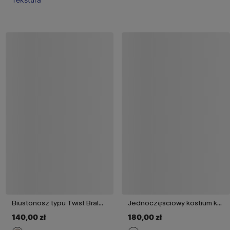
Biustonosz typu Twist Bralette i wiązane bikini z wysokim stanem w kwiatowy wzór
Jednoczęściowy kostium kąpielowy Captivated Tummy Control
140,00 zł
180,00 zł