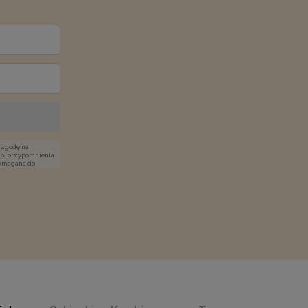
z zgodę na
p. przypomnienia
 wymagana do
nia produktów i
watności. W każdej