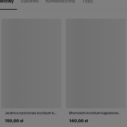
pielowy
Sukienki
Kombinezony
Topy
Jednoczęściowy kostium kąpielowy Act of Self-Love w kwiaty
Monokini kostium kąpielowy Salt & Sun
150,00 zł
140,00 zł