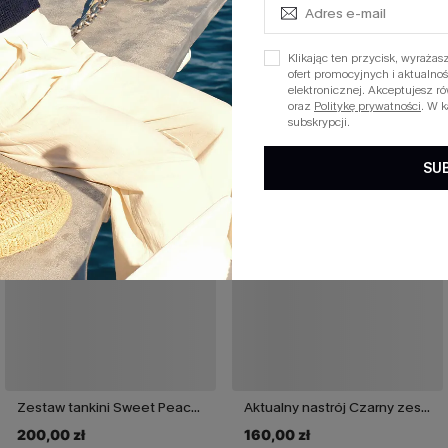
W magazynie
Klikając ten przycisk, wyraż
ofert promocyjnych i aktualn
elektronicznej. Akceptujesz r
Nowy
Nowy
oraz
Politykę prywatności
. W 
subskrypcji.
SU
Zestaw tankini Sweet Peach Coral
Aktualny nastrój Czarny zestaw bikini
200,00 zł
160,00 zł