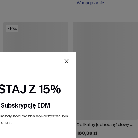
W magazynie
-10%
TAJ Z 15%
a Subskrypcję EDM
Każdy kod można wykorzystać tylk
o raz.
Jednoczęściowy kostium kąpielowy Sunset Glow Tummy Control
Delikatny jednoczęściowy kostium kąpielowy z kwiatowym wzorem
125,00 zł
139,00 zł
180,00 zł