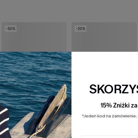
-50%
-20%
SKORZYS
15% Zniżki z
*Jeden kod na zamówienie. 
Jednoczęściowy kostium kąpielowy Rainfall Blue
Zestaw bikini World Traveler Floral
75,00 zł
149,00 zł
143,00 zł
179,00 zł