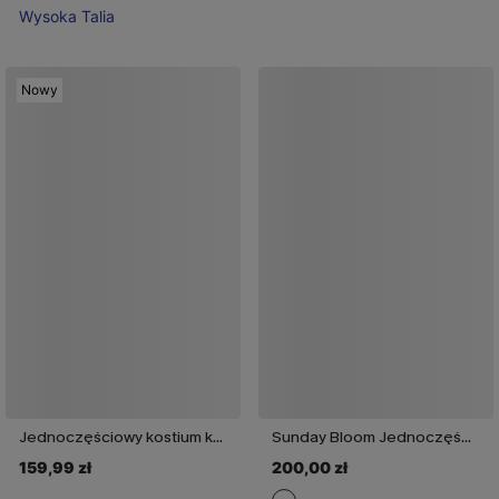
Wysoka Talia
Nowy
Jednoczęściowy kostium kąpielowy w panterkę „On an Adventure”
Sunday Bloom Jednoczęściowy kostium kąpielowy modelujący brzuch
159,99 zł
200,00 zł