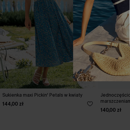
Sukienka maxi Pickin' Petals w kwiaty
Jednoczęścio
marszczeniami
144,00 zł
w kolorze wi
140,00 zł