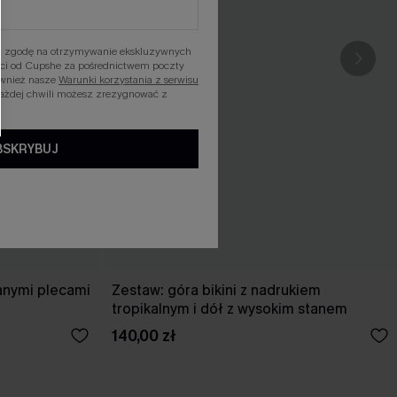
asz zgodę na otrzymywanie ekskluzywnych
ości od Cupshe za pośrednictwem poczty
ównież nasze
Warunki korzystania z serwisu
każdej chwili możesz zrezygnować z
BSKRYBUJ
anymi plecami
Zestaw: góra bikini z nadrukiem
tropikalnym i dół z wysokim stanem
140,00 zł