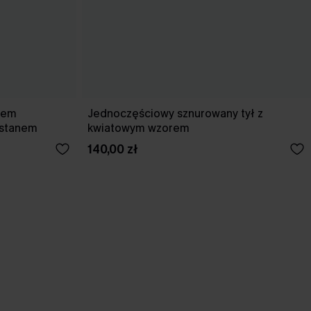
kiem
Jednoczęściowy sznurowany tył z
 stanem
kwiatowym wzorem
140,00 zł