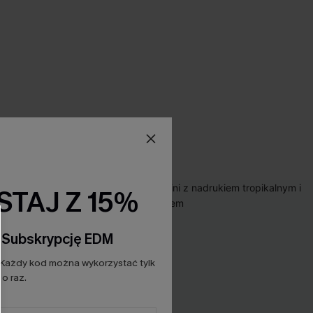
TAJ Z 15%
a Subskrypcję EDM
Każdy kod można wykorzystać tylk
o raz.