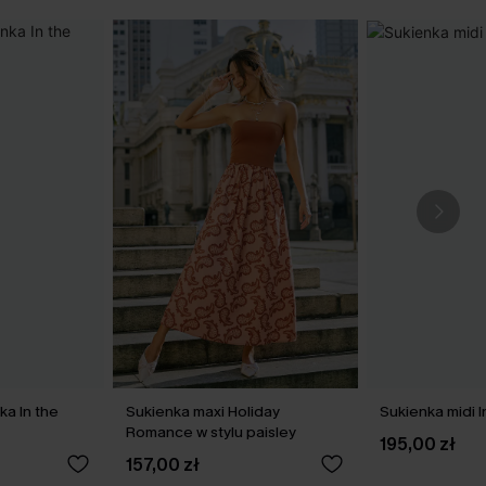
ka In the
Sukienka maxi Holiday
Sukienka midi I
Romance w stylu paisley
195,00 zł
157,00 zł