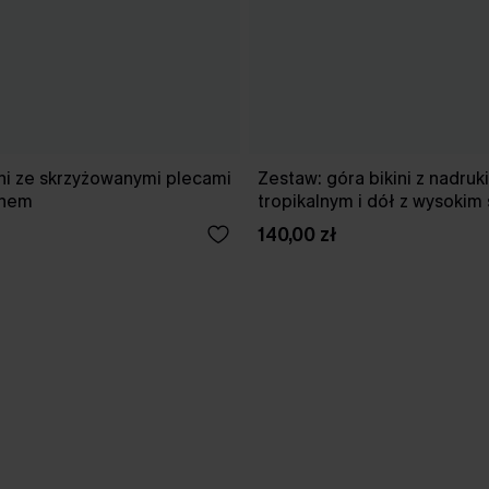
ni ze skrzyżowanymi plecami
Zestaw: góra bikini z nadru
anem
tropikalnym i dół z wysokim
140,00 zł