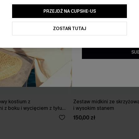
PRZEJDŹ NA CUPSHE-US
Klikając ten przycisk, wyraż
ofert promocyjnych i aktualn
elektronicznej. Akceptujesz r
ZOSTAŃ TUTAJ
oraz
Politykę prywatności
. W 
subskrypcji.
SU
wy kostium z
Zestaw midkini ze skrzyżow
 z boku i wycięciem z tyłu
i wysokim stanem
śniowym
150,00 zł