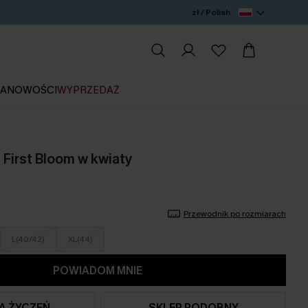
zł / Polish
IA
NOWOŚCI
WYPRZEDAŻ
 First Bloom w kwiaty
Przewodnik po rozmiarach
L(40/42)
XL(44)
POWIADOM MNIE
TA ŻYCZEŃ
SKLEP PODOBNY