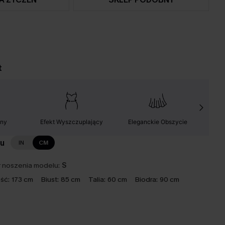
t
lny
Efekt Wyszczuplający
Eleganckie Obszycie
Łatw
lu
IN
CM
 noszenia modelu:
S
ść:
173 cm
Biust:
85 cm
Talia:
60 cm
Biodra:
90 cm