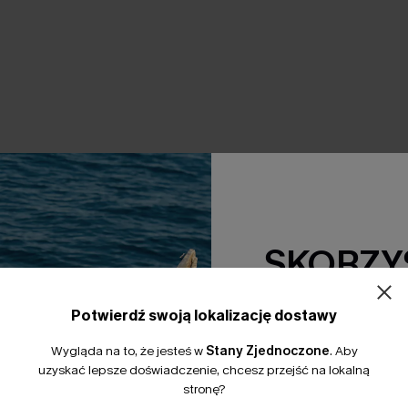
SKORZYS
15% Zniżki z
Potwierdź swoją lokalizację dostawy
*Jeden kod na zamówienie. 
Wygląda na to, że jesteś w
Stany Zjednoczone
.
Aby
uzyskać lepsze doświadczenie, chcesz przejść na lokalną
stronę?