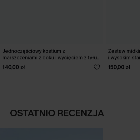
Jednoczęściowy kostium z
Zestaw midki
marszczeniami z boku i wycięciem z tyłu
i wysokim st
w kolorze wiśniowym
140,00 zł
150,00 zł
OSTATNIO RECENZJA