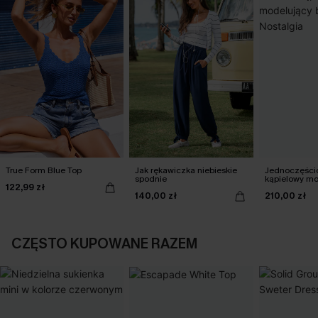
True Form Blue Top
Jak rękawiczka niebieskie
Jednoczęści
spodnie
kąpielowy mo
122,99 zł
brzuch Nosta
140,00 zł
210,00 zł
CZĘSTO KUPOWANE RAZEM