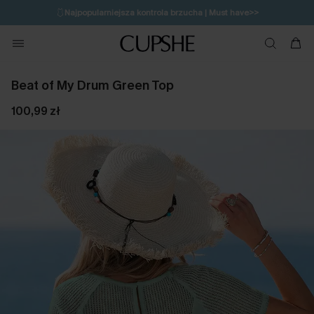
🩱
Najpopularniejsza kontrola brzucha | Must have>>
🔥OSTATNIA SZANSA | Do 50% rabatu>>
💌Zapisz się i zyskaj do 20% rabatu>>
Beat of My Drum Green Top
100,99 zł