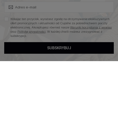
Zapisz Się i Odbierz Kod
Niezbędnik na Wakacje
Miękka Dzianina
Klikając ten przycisk, wyrażasz zgodę na otrzymywanie ekskluzywnych
Kontroli Brzucha
ofert promocyjnych i aktualności od Cupshe za pośrednictwem poczty
elektronicznej. Akceptujesz również nasze
Warunki korzystania z serwisu
Wysokim Stanem
oraz
Politykę prywatności
. W każdej chwili możesz zrezygnować z
subskrypcji.
SUBSKRYBUJ
4.4
OBSERWUJ NAS NA
©2026 CUPSHE POLSKA
Polityka Prywatności
|
Warunki & Zasady
|
Oświadczenie o