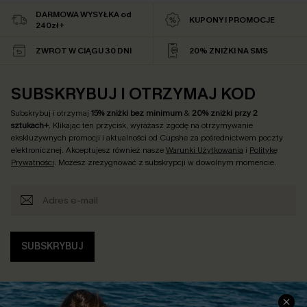
DARMOWA WYSYŁKA od
KUPONY I PROMOCJE
240zł+
ZWROT W CIĄGU 30 DNI
20% ZNIŻKI NA SMS
SUBSKRYBUJ I OTRZYMAJ KOD
Subskrybuj i otrzymaj
15% zniżki bez minimum
&
20% zniżki przy 2
sztukach+
. Klikając ten przycisk, wyrażasz zgodę na otrzymywanie
ekskluzywnych promocji i aktualności od Cupshe za pośrednictwem poczty
elektronicznej. Akceptujesz również nasze
Warunki Użytkowania
i
Politykę
Prywatności
. Możesz zrezygnować z subskrypcji w dowolnym momencie.
SUBSKRYBUJ