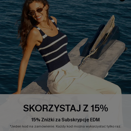
INFORMACJE O FIRMIE
CENTRUM SERWISOWE
O NAS
Informacje o Wysyłce
Opinie Klientów
Jak Śledzić
Polityka Prywatności
Polityka Zwrotów
Warunki & Zasady
Rozpocznij Zwrot
Łańcuch Dostaw Cupshe
Informacje o Rozmiarach
20% Zniżki na SMS
FAQS
Kontakt z Nami
POPULARNA KOLEKCJA
SKORZYSTAJ Z 15%
Sale
Nowości
15% Zniżki za Subskrypcję EDM
Modne Sukienki
*Jeden kod na zamówienie. Każdy kod można wykorzystać tylko raz.