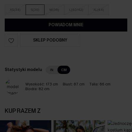
XS(34)
S(36)
M(38)
L(40/42)
XL(44)
POWIADOM MNIE
SKLEP PODOBNY
Statystyki modelu
IN
CM
Wysokość:
173 cm
Biust:
87 cm
Talia:
66 cm
Biodra:
82 cm
KUP RAZEM Z