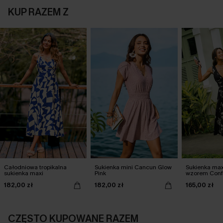
KUP RAZEM Z
Całodniowa tropikalna
Sukienka mini Cancun Glow
Sukienka max
sukienka maxi
Pink
wzorem Conf
182,00 zł
182,00 zł
165,00 zł
CZĘSTO KUPOWANE RAZEM