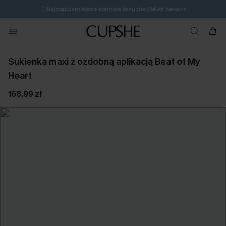
🩱
Najpopularniejsza kontrola brzucha | Must have>>
🔥OSTATNIA SZANSA | Do 50% rabatu>>
💌Zapisz się i zyskaj do 20% rabatu>>
Sukienka maxi z ozdobną aplikacją Beat of My
Heart
168,99 zł