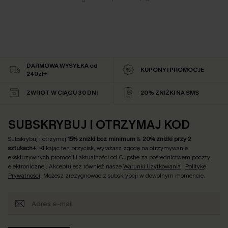
DARMOWA WYSYŁKA od
KUPONY I PROMOCJE
240zł+
ZWROT W CIĄGU 30 DNI
20% ZNIŻKI NA SMS
SUBSKRYBUJ I OTRZYMAJ KOD
Subskrybuj i otrzymaj
15% zniżki bez minimum
&
20% zniżki przy 2
sztukach+
. Klikając ten przycisk, wyrażasz zgodę na otrzymywanie
ekskluzywnych promocji i aktualności od Cupshe za pośrednictwem poczty
elektronicznej. Akceptujesz również nasze
Warunki Użytkowania
i
Politykę
Prywatności
. Możesz zrezygnować z subskrypcji w dowolnym momencie.