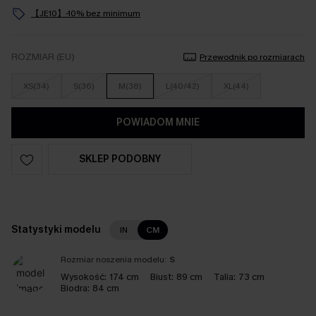
【JE10】-10% bez minimum
ROZMIAR (EU)
Przewodnik po rozmiarach
XS(34)
S(36)
M(38)
L(40/42)
XL(44)
POWIADOM MNIE
SKLEP PODOBNY
Statystyki modelu
IN
CM
Rozmiar noszenia modelu:
S
Wysokość:
174 cm
Biust:
89 cm
Talia:
73 cm
Biodra:
84 cm