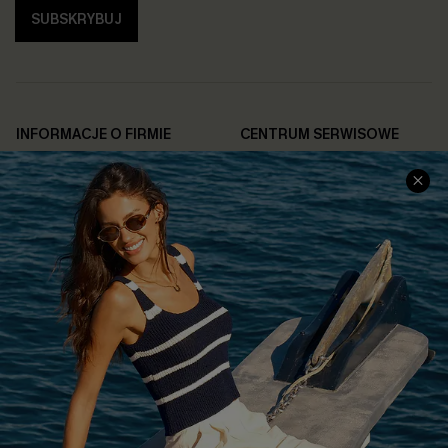
SUBSKRYBUJ
INFORMACJE O FIRMIE
CENTRUM SERWISOWE
O NAS
Informacje o Wysyłce
Opinie Klientów
Jak Śledzić
Polityka Prywatności
Polityka Zwrotów
Warunki & Zasady
Rozpocznij Zwrot
Łańcuch Dostaw Cupshe
Informacje o Rozmiarach
20% Zniżki na SMS
FAQS
Kontakt z Nami
POPULARNA KOLEKCJA