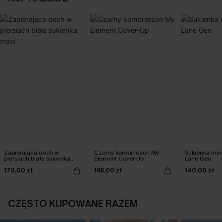
Zapierająca dech w
Czarny kombinezon My
Sukienka min
piersiach biała sukienka
Element Cover-Up
Lane Geo
maxi
170,00 zł
165,00 zł
140,00 zł
CZĘSTO KUPOWANE RAZEM