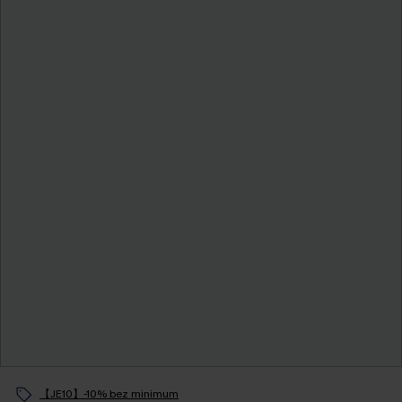
【JE10】-10% bez minimum