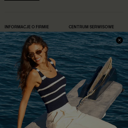
INFORMACJE O FIRMIE
CENTRUM SERWISOWE
O NAS
Informacje o Wysyłce
Opinie Klientów
Jak Śledzić
Polityka Prywatności
Polityka Zwrotów
Warunki & Zasady
Rozpocznij Zwrot
Łańcuch Dostaw Cupshe
Informacje o Rozmiarach
20% Zniżki na SMS
FAQS
Kontakt z Nami
POPULARNA KOLEKCJA
Sale