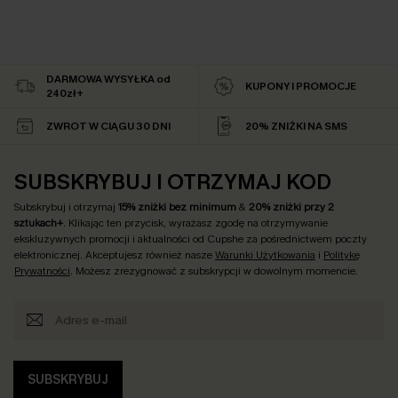
DARMOWA WYSYŁKA od
KUPONY I PROMOCJE
240zł+
ZWROT W CIĄGU 30 DNI
20% ZNIŻKI NA SMS
SUBSKRYBUJ I OTRZYMAJ KOD
Subskrybuj i otrzymaj
15% zniżki bez minimum
&
20% zniżki przy 2
sztukach+
. Klikając ten przycisk, wyrażasz zgodę na otrzymywanie
ekskluzywnych promocji i aktualności od Cupshe za pośrednictwem poczty
elektronicznej. Akceptujesz również nasze
Warunki Użytkowania
i
Politykę
Prywatności
. Możesz zrezygnować z subskrypcji w dowolnym momencie.
SUBSKRYBUJ