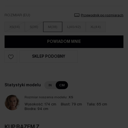
ROZMIAR (EU)
Przewodnik po rozmiarach
XS(34)
S(36)
M(38)
L(40/42)
XL(44)
POWIADOM MNIE
SKLEP PODOBNY
Statystyki modelu
IN
CM
Rozmiar noszenia modelu:
XS
Wysokość:
174 cm
Biust:
79 cm
Talia:
65 cm
Biodra:
94 cm
KUP RAZEM Z