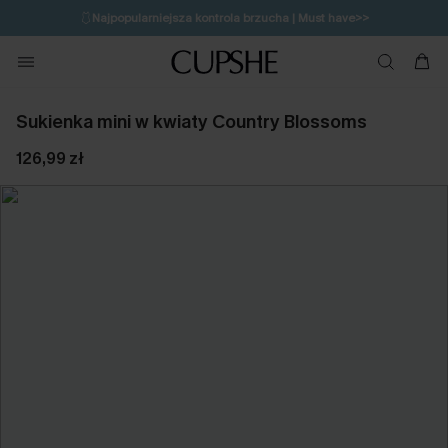
🩱
Najpopularniejsza kontrola brzucha | Must have>>
🔥OSTATNIA SZANSA | Do 50% rabatu>>
💌Zapisz się i zyskaj do 20% rabatu>>
Sukienka mini w kwiaty Country Blossoms
126,99 zł