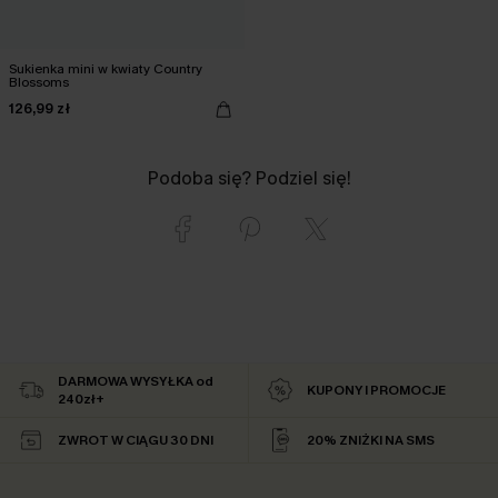
Sukienka mini w kwiaty Country
Blossoms
126,99 zł
Podoba się? Podziel się!
DARMOWA WYSYŁKA od
KUPONY I PROMOCJE
240zł+
ZWROT W CIĄGU 30 DNI
20% ZNIŻKI NA SMS