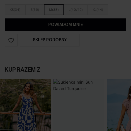
XS(34)
S(36)
M(38)
L(40/42)
XL(44)
POWIADOM MNIE
SKLEP PODOBNY
KUP RAZEM Z