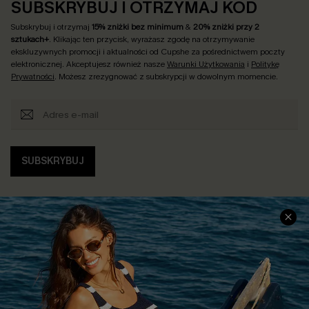
SUBSKRYBUJ I OTRZYMAJ KOD
Subskrybuj i otrzymaj
15% zniżki bez minimum
&
20% zniżki przy 2
sztukach+
. Klikając ten przycisk, wyrażasz zgodę na otrzymywanie
ekskluzywnych promocji i aktualności od Cupshe za pośrednictwem poczty
elektronicznej. Akceptujesz również nasze
Warunki Użytkowania
i
Politykę
Prywatności
. Możesz zrezygnować z subskrypcji w dowolnym momencie.
SUBSKRYBUJ
INFORMACJE O FIRMIE
CENTRUM SERWISOWE
O NAS
Informacje o Wysyłce
Opinie Klientów
Jak Śledzić