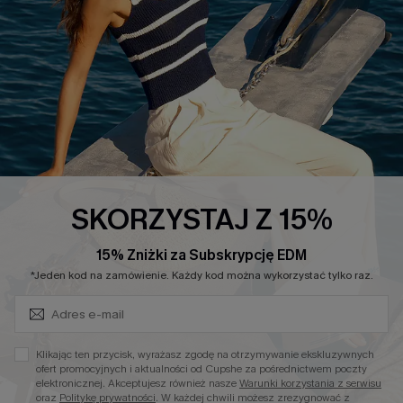
Polityka Prywatności
Polityka Zwrotów
Warunki & Zasady
Rozpocznij Zwrot
Łańcuch Dostaw Cupshe
Informacje o Rozmiarach
20% Zniżki na SMS
FAQS
Kontakt z Nami
POPULARNA KOLEKCJA
SKORZYSTAJ Z 15%
Sale
Nowości
15% Zniżki za Subskrypcję EDM
Zapisz Się i Odbierz Kod
Modne Sukienki
*Jeden kod na zamówienie. Każdy kod można wykorzystać tylko raz.
Niezbędnik na Wakacje
Miękka Dzianina
Klikając ten przycisk, wyrażasz zgodę na otrzymywanie ekskluzywnych
Kontroli Brzucha
ofert promocyjnych i aktualności od Cupshe za pośrednictwem poczty
elektronicznej. Akceptujesz również nasze
Warunki korzystania z serwisu
Wysokim Stanem
oraz
Politykę prywatności
. W każdej chwili możesz zrezygnować z