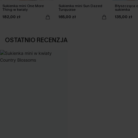
Sukienka mini One More
Sukienka mini Sun Dazed
Błyszcząca 
Thing w kwiaty
Turquoise
sukienka
182,00 zł
165,00 zł
135,00 zł
OSTATNIO RECENZJA