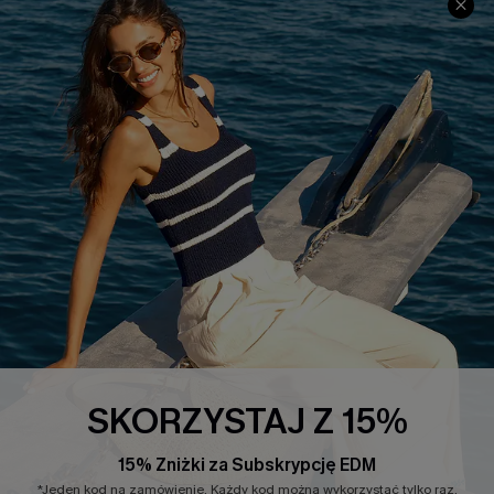
INFORMACJE O FIRMIE
CENTRUM SERWISOWE
O NAS
Informacje o Wysyłce
Opinie Klientów
Jak Śledzić
Polityka Prywatności
Polityka Zwrotów
Warunki & Zasady
Rozpocznij Zwrot
Łańcuch Dostaw Cupshe
Informacje o Rozmiarach
20% Zniżki na SMS
FAQS
Kontakt z Nami
POPULARNA KOLEKCJA
SKORZYSTAJ Z 15%
Sale
Nowości
15% Zniżki za Subskrypcję EDM
Modne Sukienki
*Jeden kod na zamówienie. Każdy kod można wykorzystać tylko raz.