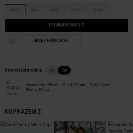
XS(34)
S(36)
M(38)
L(40/42)
XL(44)
POWIADOM MNIE
SKLEP PODOBNY
Statystyki modelu
IN
CM
Wysokość:
165 cm
Biust:
77 cm
Talia:
61 cm
Biodra:
81 cm
KUP RAZEM Z