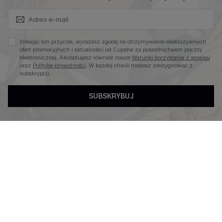
Zapisz Się i Odbierz Kod
Niezbędnik na Wakacje
Miękka Dzianina
Klikając ten przycisk, wyrażasz zgodę na otrzymywanie ekskluzywnych
Kontroli Brzucha
ofert promocyjnych i aktualności od Cupshe za pośrednictwem poczty
elektronicznej. Akceptujesz również nasze
Warunki korzystania z serwisu
Wysokim Stanem
oraz
Politykę prywatności
. W każdej chwili możesz zrezygnować z
subskrypcji.
SUBSKRYBUJ
4.4
OBSERWUJ NAS NA
©2026 CUPSHE POLSKA
Polityka Prywatności
|
Warunki & Zasady
|
Oświadczenie o