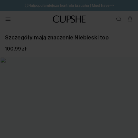
🩱
Najpopularniejsza kontrola brzucha | Must have>>
🔥OSTATNIA SZANSA | Do 50% rabatu>>
💌Zapisz się i zyskaj do 20% rabatu>>
Szczegóły mają znaczenie Niebieski top
100,99 zł