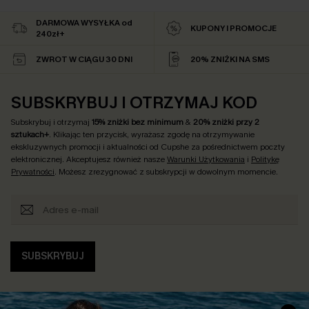
DARMOWA WYSYŁKA od
KUPONY I PROMOCJE
240zł+
ZWROT W CIĄGU 30 DNI
20% ZNIŻKI NA SMS
SUBSKRYBUJ I OTRZYMAJ KOD
Subskrybuj i otrzymaj
15% zniżki bez minimum
&
20% zniżki przy 2
sztukach+
. Klikając ten przycisk, wyrażasz zgodę na otrzymywanie
ekskluzywnych promocji i aktualności od Cupshe za pośrednictwem poczty
elektronicznej. Akceptujesz również nasze
Warunki Użytkowania
i
Politykę
Prywatności
. Możesz zrezygnować z subskrypcji w dowolnym momencie.
SUBSKRYBUJ