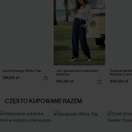
Good Energy White Top
Jak rękawiczka niebieskie
Zestaw tanki
spodnie
Retreat Color
136,00 zł
140,00 zł
200,00 zł
CZĘSTO KUPOWANE RAZEM