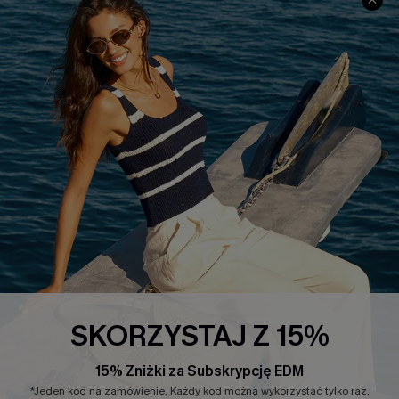
INFORMACJE O FIRMIE
CENTRUM SERWISOWE
O NAS
Informacje o Wysyłce
Opinie Klientów
Jak Śledzić
Polityka Prywatności
Polityka Zwrotów
Warunki & Zasady
Rozpocznij Zwrot
Łańcuch Dostaw Cupshe
Informacje o Rozmiarach
20% Zniżki na SMS
FAQS
Kontakt z Nami
POPULARNA KOLEKCJA
SKORZYSTAJ Z 15%
Sale
Nowości
15% Zniżki za Subskrypcję EDM
Modne Sukienki
*Jeden kod na zamówienie. Każdy kod można wykorzystać tylko raz.