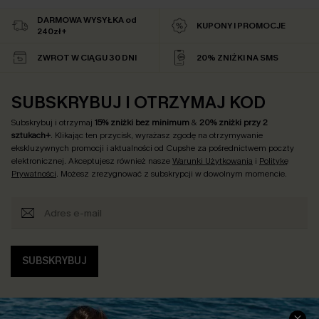
DARMOWA WYSYŁKA od
KUPONY I PROMOCJE
240zł+
ZWROT W CIĄGU 30 DNI
20% ZNIŻKI NA SMS
SUBSKRYBUJ I OTRZYMAJ KOD
Subskrybuj i otrzymaj
15% zniżki bez minimum
&
20% zniżki przy 2
sztukach+
. Klikając ten przycisk, wyrażasz zgodę na otrzymywanie
ekskluzywnych promocji i aktualności od Cupshe za pośrednictwem poczty
elektronicznej. Akceptujesz również nasze
Warunki Użytkowania
i
Politykę
Prywatności
. Możesz zrezygnować z subskrypcji w dowolnym momencie.
SUBSKRYBUJ