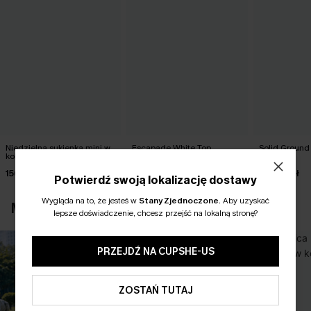
Niedzielna sukienka mini w
Escapade White Top
Solid Ground
kolorze czerwonym
Dress
123,00 zł
156,00 zł
178,00 zł
Potwierdź swoją lokalizację dostawy
Wygląda na to, że jesteś w
Stany Zjednoczone
.
Aby uzyskać
MOŻESZ RÓWNIEŻ POLUBIĆ
lepsze doświadczenie, chcesz przejść na lokalną stronę?
PRZEJDŹ NA CUPSHE-US
ZOSTAŃ TUTAJ