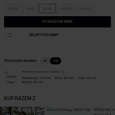
XS(34)
S(36)
M(38)
L(40/42)
XL(44)
POWIADOM MNIE
SKLEP PODOBNY
Statystyki modelu
IN
CM
Rozmiar noszenia modelu:
S
Wysokość:
173 cm
Biust:
80 cm
Talia:
60 cm
Biodra:
90 cm
KUP RAZEM Z