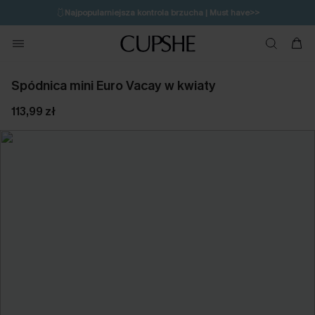
🩱
Najpopularniejsza kontrola brzucha | Must have>>
🔥OSTATNIA SZANSA | Do 50% rabatu>>
💌Zapisz się i zyskaj do 20% rabatu>>
Spódnica mini Euro Vacay w kwiaty
113,99 zł