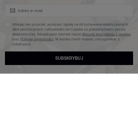
Zapisz Się i Odbierz Kod
Niezbędnik na Wakacje
Miękka Dzianina
Klikając ten przycisk, wyrażasz zgodę na otrzymywanie ekskluzywnych
Kontroli Brzucha
ofert promocyjnych i aktualności od Cupshe za pośrednictwem poczty
elektronicznej. Akceptujesz również nasze
Warunki korzystania z serwisu
Wysokim Stanem
oraz
Politykę prywatności
. W każdej chwili możesz zrezygnować z
subskrypcji.
SUBSKRYBUJ
4.4
OBSERWUJ NAS NA
©2026 CUPSHE POLSKA
Polityka Prywatności
|
Warunki & Zasady
|
Oświadczenie o