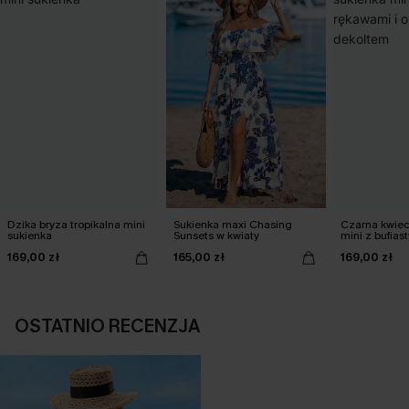
Dzika bryza tropikalna mini
Sukienka maxi Chasing
Czarna kwiec
sukienka
Sunsets w kwiaty
mini z bufias
okrągłym de
169,00 zł
165,00 zł
169,00 zł
OSTATNIO RECENZJA