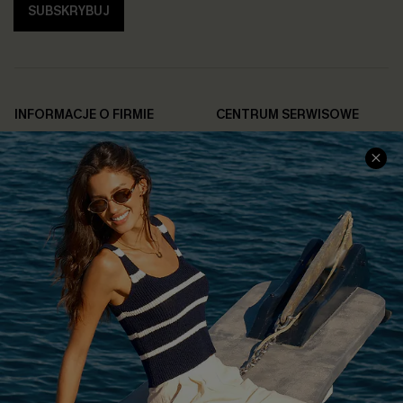
SUBSKRYBUJ
INFORMACJE O FIRMIE
CENTRUM SERWISOWE
O NAS
Informacje o Wysyłce
Opinie Klientów
Jak Śledzić
Polityka Prywatności
Polityka Zwrotów
Warunki & Zasady
Rozpocznij Zwrot
Łańcuch Dostaw Cupshe
Informacje o Rozmiarach
20% Zniżki na SMS
FAQS
Kontakt z Nami
POPULARNA KOLEKCJA