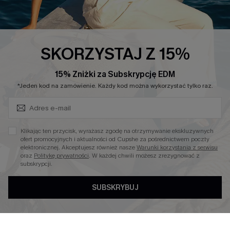
Sale
Nowości
Modne Sukienki
SKORZYSTAJ Z 15%
Niezbędnik na Wakacje
15% Zniżki za Subskrypcję EDM
Miękka Dzianina
Zapisz Się i Odbierz Kod
*Jeden kod na zamówienie. Każdy kod można wykorzystać tylko raz.
Kontroli Brzucha
Wysokim Stanem
Klikając ten przycisk, wyrażasz zgodę na otrzymywanie ekskluzywnych
ofert promocyjnych i aktualności od Cupshe za pośrednictwem poczty
elektronicznej. Akceptujesz również nasze
Warunki korzystania z serwisu
4.4
oraz
Politykę prywatności
. W każdej chwili możesz zrezygnować z
subskrypcji.
OBSERWUJ NAS NA
SUBSKRYBUJ