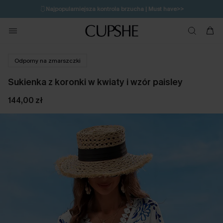
🩱
Najpopularniejsza kontrola brzucha | Must have>>
🔥OSTATNIA SZANSA | Do 50% rabatu>>
💌Zapisz się i zyskaj do 20% rabatu>>
Odporny na zmarszczki
Sukienka z koronki w kwiaty i wzór paisley
144,00 zł