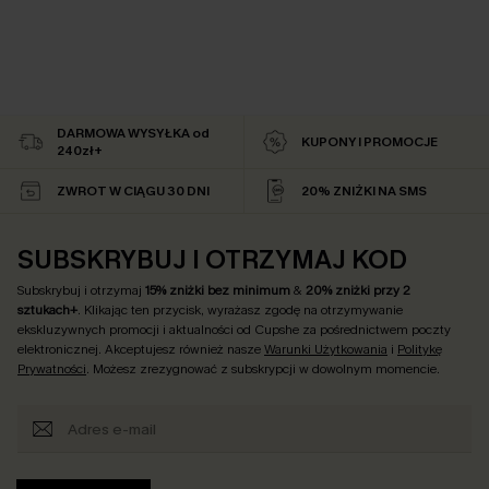
DARMOWA WYSYŁKA od
KUPONY I PROMOCJE
240zł+
ZWROT W CIĄGU 30 DNI
20% ZNIŻKI NA SMS
SUBSKRYBUJ I OTRZYMAJ KOD
Subskrybuj i otrzymaj
15% zniżki bez minimum
&
20% zniżki przy 2
sztukach+
. Klikając ten przycisk, wyrażasz zgodę na otrzymywanie
ekskluzywnych promocji i aktualności od Cupshe za pośrednictwem poczty
elektronicznej. Akceptujesz również nasze
Warunki Użytkowania
i
Politykę
Prywatności
. Możesz zrezygnować z subskrypcji w dowolnym momencie.