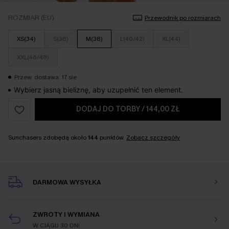
ROZMIAR (EU)
Przewodnik po rozmiarach
XS(34)
S(36)
M(38)
L(40/42)
XL(44)
XXL(46/48)
Przew. dostawa: 17 sie
Wybierz jasną bieliznę, aby uzupełnić ten element.
DODAJ DO TORBY
/
144,00 ZŁ
Sunchasers zdobędą około
144
punktów.
Zobacz szczegóły
DARMOWA WYSYŁKA
ZWROTY I WYMIANA
W CIĄGU 30 DNI