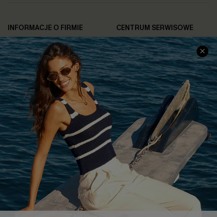
INFORMACJE O FIRMIE
CENTRUM SERWISOWE
O NAS
Informacje o Wysyłce
Opinie Klientów
Jak Śledzić
Polityka Prywatności
Polityka Zwrotów
Warunki & Zasady
Rozpocznij Zwrot
Łańcuch Dostaw Cupshe
Informacje o Rozmiarach
20% Zniżki na SMS
FAQS
Kontakt z Nami
POPULARNA KOLEKCJA
Sale
Nowości