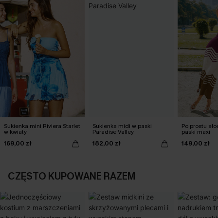
Sukienka mini Riviera Starlet
Sukienka midi w paski
Po prostu sł
w kwiaty
Paradise Valley
paski maxi
169,00 zł
182,00 zł
149,00 zł
CZĘSTO KUPOWANE RAZEM