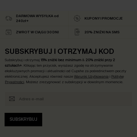
DARMOWA WYSYŁKA od
KUPONY I PROMOCJE
240zł+
ZWROT W CIĄGU 30 DNI
20% ZNIŻKI NA SMS
SUBSKRYBUJ I OTRZYMAJ KOD
Subskrybuj i otrzymaj
15% zniżki bez minimum
&
20% zniżki przy 2
sztukach+
. Klikając ten przycisk, wyrażasz zgodę na otrzymywanie
ekskluzywnych promocji i aktualności od Cupshe za pośrednictwem poczty
elektronicznej. Akceptujesz również nasze
Warunki Użytkowania
i
Politykę
Prywatności
. Możesz zrezygnować z subskrypcji w dowolnym momencie.
SUBSKRYBUJ