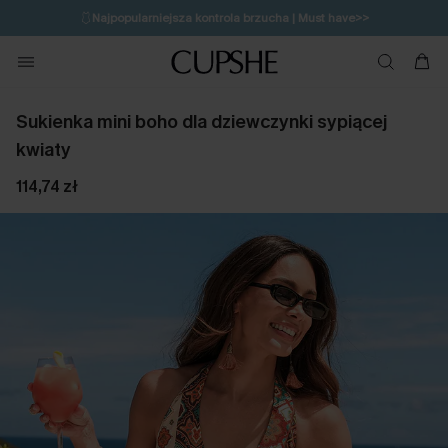
🩱
Najpopularniejsza kontrola brzucha | Must have>>
🔥OSTATNIA SZANSA | Do 50% rabatu>>
💌Zapisz się i zyskaj do 20% rabatu>>
Sukienka mini boho dla dziewczynki sypiącej
kwiaty
114,74 zł