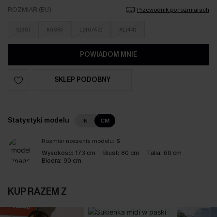
ROZMIAR (EU)
Przewodnik po rozmiarach
S(36)
M(38)
L(40/42)
XL(44)
POWIADOM MNIE
SKLEP PODOBNY
Statystyki modelu
IN
CM
Rozmiar noszenia modelu:
S
Wysokość:
173 cm
Biust:
80 cm
Talia:
60 cm
Biodra:
90 cm
KUP RAZEM Z