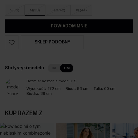
S(36)
M(38)
L(40/42)
XL(44)
POWIADOM MNIE
SKLEP PODOBNY
Statystyki modelu
IN
CM
Rozmiar noszenia modelu:
S
Wysokość:
172 cm
Biust:
83 cm
Talia:
60 cm
Biodra:
89 cm
KUP RAZEM Z