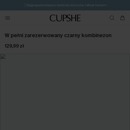
🩱
Najpopularniejsza kontrola brzucha | Must have>>
🔥OSTATNIA SZANSA | Do 50% rabatu>>
💌Zapisz się i zyskaj do 20% rabatu>>
W pełni zarezerwowany czarny kombinezon
129,99 zł