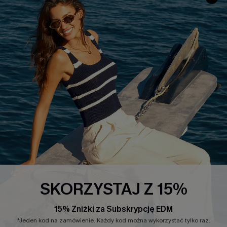
INFORMACJE O FIRMIE
CENTRUM SERWISOWE
O NAS
Informacje o Wysyłce
Opinie Klientów
Jak Śledzić
Polityka Prywatności
Polityka Zwrotów
Warunki & Zasady
Rozpocznij Zwrot
Łańcuch Dostaw Cupshe
Informacje o Rozmiarach
20% Zniżki na SMS
FAQS
Kontakt z Nami
POPULARNA KOLEKCJA
SKORZYSTAJ Z 15%
Sale
Nowości
15% Zniżki za Subskrypcję EDM
Modne Sukienki
*Jeden kod na zamówienie. Każdy kod można wykorzystać tylko raz.