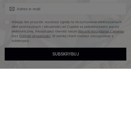
Zapisz Się i Odbierz Kod
Niezbędnik na Wakacje
Miękka Dzianina
Klikając ten przycisk, wyrażasz zgodę na otrzymywanie ekskluzywnych
Kontroli Brzucha
ofert promocyjnych i aktualności od Cupshe za pośrednictwem poczty
elektronicznej. Akceptujesz również nasze
Warunki korzystania z serwisu
Wysokim Stanem
oraz
Politykę prywatności
. W każdej chwili możesz zrezygnować z
subskrypcji.
SUBSKRYBUJ
4.4
OBSERWUJ NAS NA
©2026 CUPSHE POLSKA
Polityka Prywatności
|
Warunki & Zasady
|
Oświadczenie o