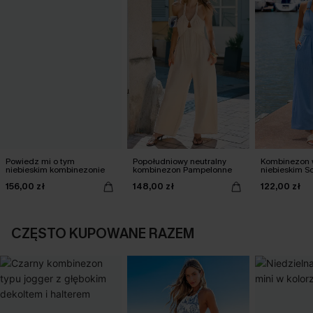
Powiedz mi o tym
Popołudniowy neutralny
Kombinezon 
niebieskim kombinezonie
kombinezon Pampelonne
niebieskim S
Special
156,00 zł
148,00 zł
122,00 zł
CZĘSTO KUPOWANE RAZEM