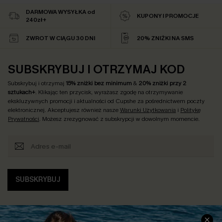
DARMOWA WYSYŁKA od
KUPONY I PROMOCJE
240zł+
ZWROT W CIĄGU 30 DNI
20% ZNIŻKI NA SMS
SUBSKRYBUJ I OTRZYMAJ KOD
Subskrybuj i otrzymaj
15% zniżki bez minimum
&
20% zniżki przy 2
sztukach+
. Klikając ten przycisk, wyrażasz zgodę na otrzymywanie
ekskluzywnych promocji i aktualności od Cupshe za pośrednictwem poczty
elektronicznej. Akceptujesz również nasze
Warunki Użytkowania
i
Politykę
Prywatności
. Możesz zrezygnować z subskrypcji w dowolnym momencie.
SUBSKRYBUJ