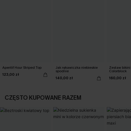
Aperitif Hour Striped Top
Jak rękawiczka niebieskie
Zestaw bikini
spodnie
Colorblock
123,00 zł
140,00 zł
160,00 zł
CZĘSTO KUPOWANE RAZEM