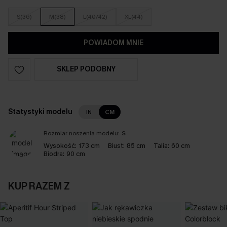
S(36)
M(38)
L(40/42)
XL(44)
POWIADOM MNIE
SKLEP PODOBNY
Statystyki modelu
IN
CM
Rozmiar noszenia modelu:
S
Wysokość:
173 cm
Biust:
85 cm
Talia:
60 cm
Biodra:
90 cm
KUP RAZEM Z