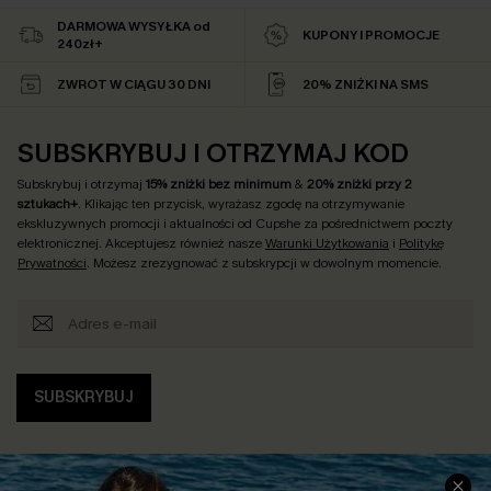
DARMOWA WYSYŁKA od
KUPONY I PROMOCJE
240zł+
ZWROT W CIĄGU 30 DNI
20% ZNIŻKI NA SMS
SUBSKRYBUJ I OTRZYMAJ KOD
Subskrybuj i otrzymaj
15% zniżki bez minimum
&
20% zniżki przy 2
sztukach+
. Klikając ten przycisk, wyrażasz zgodę na otrzymywanie
ekskluzywnych promocji i aktualności od Cupshe za pośrednictwem poczty
elektronicznej. Akceptujesz również nasze
Warunki Użytkowania
i
Politykę
Prywatności
. Możesz zrezygnować z subskrypcji w dowolnym momencie.
SUBSKRYBUJ