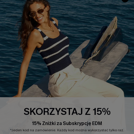
INFORMACJE O FIRMIE
CENTRUM SERWISOWE
O NAS
Informacje o Wysyłce
Opinie Klientów
Jak Śledzić
Polityka Prywatności
Polityka Zwrotów
Warunki & Zasady
Rozpocznij Zwrot
Łańcuch Dostaw Cupshe
Informacje o Rozmiarach
20% Zniżki na SMS
FAQS
Kontakt z Nami
POPULARNA KOLEKCJA
SKORZYSTAJ Z 15%
Sale
Nowości
15% Zniżki za Subskrypcję EDM
Modne Sukienki
*Jeden kod na zamówienie. Każdy kod można wykorzystać tylko raz.