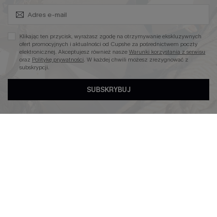
Zapisz Się i Odbierz Kod
Niezbędnik na Wakacje
Miękka Dzianina
Klikając ten przycisk, wyrażasz zgodę na otrzymywanie ekskluzywnych
Kontroli Brzucha
ofert promocyjnych i aktualności od Cupshe za pośrednictwem poczty
elektronicznej. Akceptujesz również nasze
Warunki korzystania z serwisu
Wysokim Stanem
oraz
Politykę prywatności
. W każdej chwili możesz zrezygnować z
subskrypcji.
SUBSKRYBUJ
4.4
OBSERWUJ NAS NA
©2026 CUPSHE POLSKA
Polityka Prywatności
|
Warunki & Zasady
|
Oświadczenie o