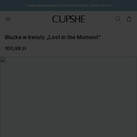
🩱
Najpopularniejsza kontrola brzucha | Must have>>
🔥OSTATNIA SZANSA | Do 50% rabatu>>
💌Zapisz się i zyskaj do 20% rabatu>>
Bluzka w kwiaty „Lost in the Moment”
100,99 zł