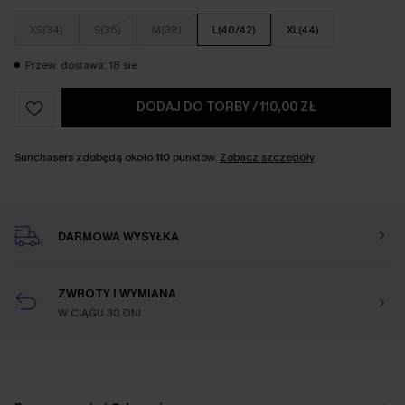
XS(34)
S(36)
M(38)
L(40/42)
XL(44)
Przew. dostawa: 18 sie
DODAJ DO TORBY
/
110,00 ZŁ
Sunchasers zdobędą około
110
punktów.
Zobacz szczegóły
DARMOWA WYSYŁKA
ZWROTY I WYMIANA
W CIĄGU 30 DNI