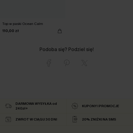
Top w paski Ocean Calm
110,00 zł
Podoba się? Podziel się!
DARMOWA WYSYŁKA od
KUPONY I PROMOCJE
240zł+
ZWROT W CIĄGU 30 DNI
20% ZNIŻKI NA SMS