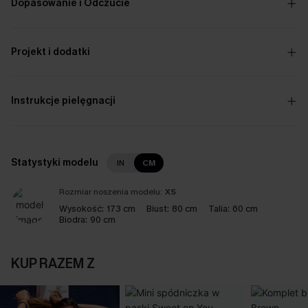
Dopasowanie i Odczucie
Projekt i dodatki
Instrukcje pielęgnacji
Statystyki modelu
IN
CM
Rozmiar noszenia modelu:
XS
Wysokość:
173 cm
Biust:
80 cm
Talia:
60 cm
Biodra:
90 cm
KUP RAZEM Z