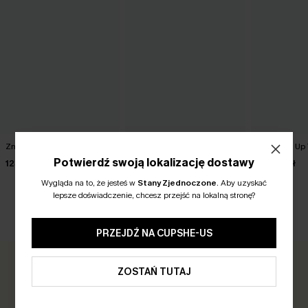
Zmiana tempa Niebieski Top
Letni Soiree Zielony Top
Top Layer Up
Potwierdź swoją lokalizację dostawy
123,00 zł
123,00 zł
123,00 zł
Wygląda na to, że jesteś w
Stany Zjednoczone
.
Aby uzyskać
lepsze doświadczenie, chcesz przejść na lokalną stronę?
OPINIE KLIENTÓW
PRZEJDŹ NA CUPSHE-US
ZOSTAŃ TUTAJ
0.0