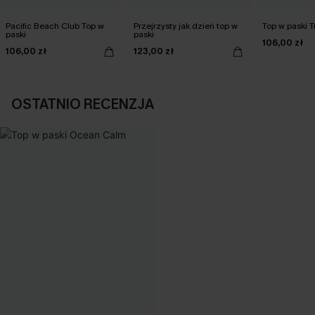
Pacific Beach Club Top w
Przejrzysty jak dzień top w
Top w paski T
paski
paski
106,00 zł
106,00 zł
123,00 zł
OSTATNIO RECENZJA