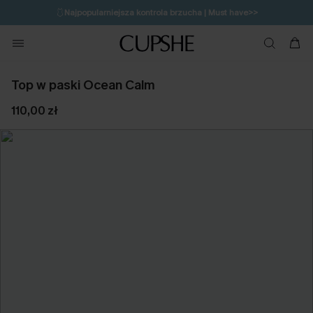
🩱
Najpopularniejsza kontrola brzucha | Must have>>
🔥OSTATNIA SZANSA | Do 50% rabatu>>
💌Zapisz się i zyskaj do 20% rabatu>>
Top w paski Ocean Calm
110,00 zł