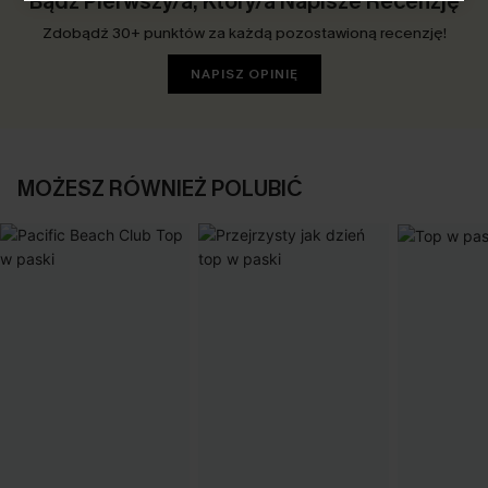
Bądź Pierwszy/a, Który/a Napisze Recenzję
Zdobądź 30+ punktów za każdą pozostawioną recenzję!
NAPISZ OPINIĘ
MOŻESZ RÓWNIEŻ POLUBIĆ