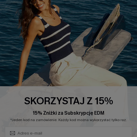
Polityka Prywatności
Polityka Zwrotów
Warunki & Zasady
Rozpocznij Zwrot
Łańcuch Dostaw Cupshe
Informacje o Rozmiarach
20% Zniżki na SMS
FAQS
Kontakt z Nami
POPULARNA KOLEKCJA
Sale
Nowości
Modne Sukienki
SKORZYSTAJ Z 15%
Niezbędnik na Wakacje
15% Zniżki za Subskrypcję EDM
Miękka Dzianina
*Jeden kod na zamówienie. Każdy kod można wykorzystać tylko raz.
Kontroli Brzucha
Wysokim Stanem