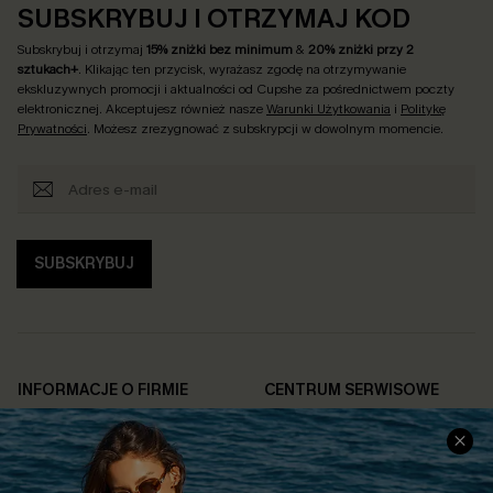
SUBSKRYBUJ I OTRZYMAJ KOD
Subskrybuj i otrzymaj
15% zniżki bez minimum
&
20% zniżki przy 2
sztukach+
. Klikając ten przycisk, wyrażasz zgodę na otrzymywanie
ekskluzywnych promocji i aktualności od Cupshe za pośrednictwem poczty
elektronicznej. Akceptujesz również nasze
Warunki Użytkowania
i
Politykę
Prywatności
. Możesz zrezygnować z subskrypcji w dowolnym momencie.
SUBSKRYBUJ
INFORMACJE O FIRMIE
CENTRUM SERWISOWE
O NAS
Informacje o Wysyłce
Opinie Klientów
Jak Śledzić