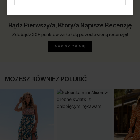
0.0
Bądź Pierwszy/a, Który/a Napisze Recenzję
Zdobądź 30+ punktów za każdą pozostawioną recenzję!
NAPISZ OPINIĘ
MOŻESZ RÓWNIEŻ POLUBIĆ