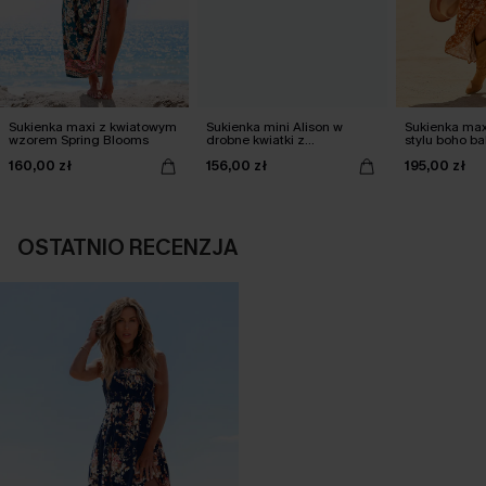
Sukienka maxi z kwiatowym
Sukienka mini Alison w
Sukienka max
wzorem Spring Blooms
drobne kwiatki z
stylu boho b
chłopięcymi rękawami
160,00 zł
156,00 zł
195,00 zł
OSTATNIO RECENZJA