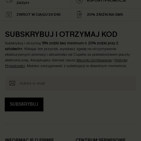
KUPONY I PROMOCJE
240zł+
ZWROT W CIĄGU 30 DNI
20% ZNIŻKI NA SMS
SUBSKRYBUJ I OTRZYMAJ KOD
Subskrybuj i otrzymaj
15% zniżki bez minimum
&
20% zniżki przy 2
sztukach+
. Klikając ten przycisk, wyrażasz zgodę na otrzymywanie
ekskluzywnych promocji i aktualności od Cupshe za pośrednictwem poczty
elektronicznej. Akceptujesz również nasze
Warunki Użytkowania
i
Politykę
Prywatności
. Możesz zrezygnować z subskrypcji w dowolnym momencie.
SUBSKRYBUJ
INFORMACJE O FIRMIE
CENTRUM SERWISOWE