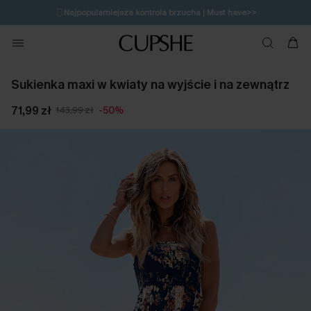
🩱
Najpopularniejsza kontrola brzucha | Must have>>
🔥OSTATNIA SZANSA | Do 50% rabatu>>
💌Zapisz się i zyskaj do 20% rabatu>>
Sukienka maxi w kwiaty na wyjście i na zewnątrz
71,99 zł
143,99 zł
-50%