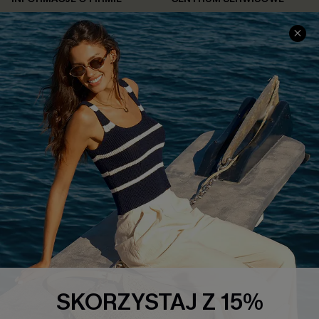
O NAS
Informacje o Wysyłce
Opinie Klientów
Jak Śledzić
Polityka Prywatności
Polityka Zwrotów
Warunki & Zasady
Rozpocznij Zwrot
Łańcuch Dostaw Cupshe
Informacje o Rozmiarach
20% Zniżki na SMS
FAQS
Kontakt z Nami
POPULARNA KOLEKCJA
Sale
Nowości
Modne Sukienki
SKORZYSTAJ Z 15%
Niezbędnik na Wakacje