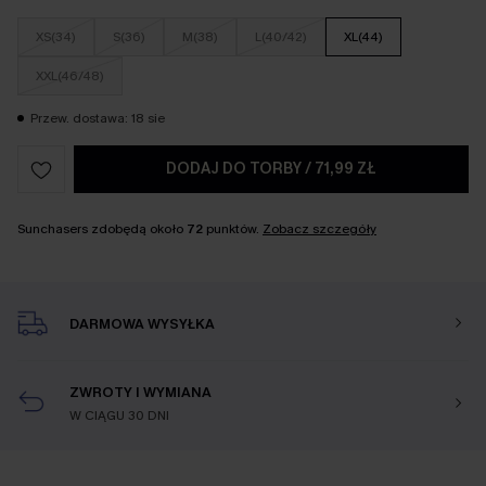
XS(34)
S(36)
M(38)
L(40/42)
XL(44)
XXL(46/48)
Przew. dostawa: 18 sie
DODAJ DO TORBY
/
71,99 ZŁ
Sunchasers zdobędą około
72
punktów.
Zobacz szczegóły
DARMOWA WYSYŁKA
ZWROTY I WYMIANA
W CIĄGU 30 DNI