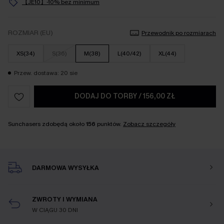
【JE10】-10% bez minimum
ROZMIAR (EU)
Przewodnik po rozmiarach
XS(34)
S(36)
M(38)
L(40/42)
XL(44)
Przew. dostawa: 20 sie
DODAJ DO TORBY
/
156,00 ZŁ
Sunchasers zdobędą około
156
punktów.
Zobacz szczegóły
DARMOWA WYSYŁKA
ZWROTY I WYMIANA
W CIĄGU 30 DNI