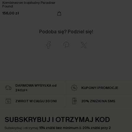
Kombinezon tropikalny Paradise
Found
156,00 zł
Podoba się? Podziel się!
DARMOWA WYSYŁKA od
KUPONY I PROMOCJE
240zł+
ZWROT W CIĄGU 30 DNI
20% ZNIŻKI NA SMS
SUBSKRYBUJ I OTRZYMAJ KOD
Subskrybuj i otrzymaj
15% zniżki bez minimum
&
20% zniżki przy 2