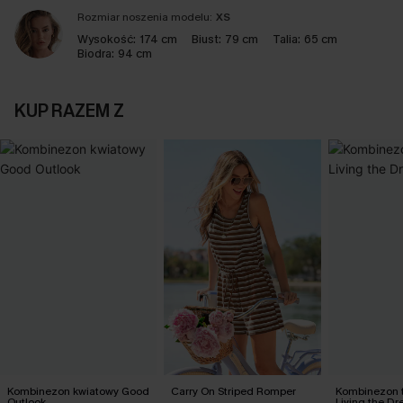
Rozmiar noszenia modelu:
XS
Wysokość:
174 cm
Biust:
79 cm
Talia:
65 cm
Biodra:
94 cm
KUP RAZEM Z
Kombinezon kwiatowy Good
Carry On Striped Romper
Kombinezon t
Outlook
Living the D