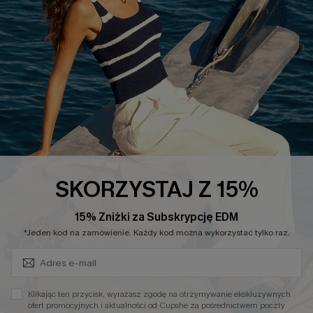
Łańcuch Dostaw Cupshe
Informacje o Rozmiarach
20% Zniżki na SMS
FAQS
Kontakt z Nami
POPULARNA KOLEKCJA
Sale
Nowości
Modne Sukienki
SKORZYSTAJ Z 15%
Niezbędnik na Wakacje
15% Zniżki za Subskrypcję EDM
Miękka Dzianina
Zapisz Się i Odbierz Kod
*Jeden kod na zamówienie. Każdy kod można wykorzystać tylko raz.
Kontroli Brzucha
Wysokim Stanem
Klikając ten przycisk, wyrażasz zgodę na otrzymywanie ekskluzywnych
ofert promocyjnych i aktualności od Cupshe za pośrednictwem poczty