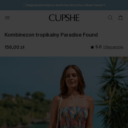
🩱
Najpopularniejsza kontrola brzucha | Must have>>
🔥OSTATNIA SZANSA | Do 50% rabatu>>
💌Zapisz się i zyskaj do 20% rabatu>>
Kombinezon tropikalny Paradise Found
156,00 zł
5.0
1 Recenzje