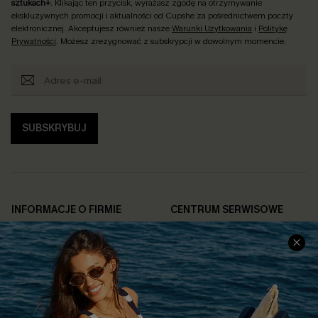
sztukach+
. Klikając ten przycisk, wyrażasz zgodę na otrzymywanie
ekskluzywnych promocji i aktualności od Cupshe za pośrednictwem poczty
elektronicznej. Akceptujesz również nasze
Warunki Użytkowania
i
Politykę
Prywatności
. Możesz zrezygnować z subskrypcji w dowolnym momencie.
SUBSKRYBUJ
INFORMACJE O FIRMIE
CENTRUM SERWISOWE
O NAS
Informacje o Wysyłce
Opinie Klientów
Jak Śledzić
Polityka Prywatności
Polityka Zwrotów
Warunki & Zasady
Rozpocznij Zwrot