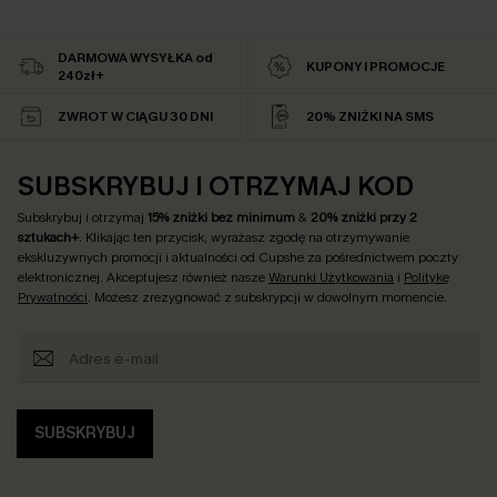
DARMOWA WYSYŁKA od
KUPONY I PROMOCJE
240zł+
ZWROT W CIĄGU 30 DNI
20% ZNIŻKI NA SMS
SUBSKRYBUJ I OTRZYMAJ KOD
Subskrybuj i otrzymaj
15% zniżki bez minimum
&
20% zniżki przy 2
sztukach+
. Klikając ten przycisk, wyrażasz zgodę na otrzymywanie
ekskluzywnych promocji i aktualności od Cupshe za pośrednictwem poczty
elektronicznej. Akceptujesz również nasze
Warunki Użytkowania
i
Politykę
Prywatności
. Możesz zrezygnować z subskrypcji w dowolnym momencie.
SUBSKRYBUJ