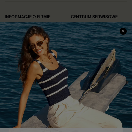
INFORMACJE O FIRMIE
CENTRUM SERWISOWE
O NAS
Informacje o Wysyłce
Opinie Klientów
Jak Śledzić
Polityka Prywatności
Polityka Zwrotów
Warunki & Zasady
Rozpocznij Zwrot
Łańcuch Dostaw Cupshe
Informacje o Rozmiarach
20% Zniżki na SMS
FAQS
Kontakt z Nami
POPULARNA KOLEKCJA
Sale
Nowości