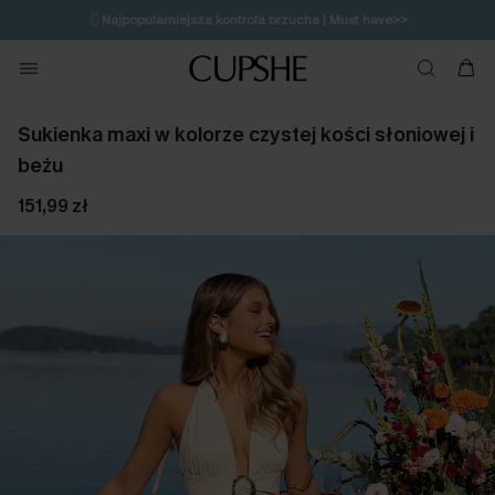
🩱
Najpopularniejsza kontrola brzucha | Must have>>
🔥OSTATNIA SZANSA | Do 50% rabatu>>
💌Zapisz się i zyskaj do 20% rabatu>>
Sukienka maxi w kolorze czystej kości słoniowej i
beżu
151,99 zł