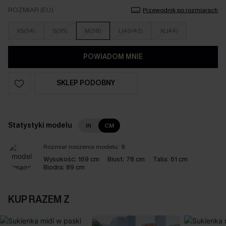
ROZMIAR (EU)
Przewodnik po rozmiarach
XS(34)
S(36)
M(38)
L(40/42)
XL(44)
POWIADOM MNIE
SKLEP PODOBNY
Statystyki modelu
IN
CM
Rozmiar noszenia modelu:
S
Wysokość:
169 cm
Biust:
78 cm
Talia:
61 cm
Biodra:
89 cm
KUP RAZEM Z