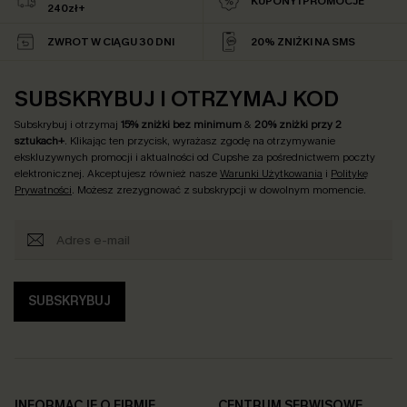
KUPONY I PROMOCJE
240zł+
ZWROT W CIĄGU 30 DNI
20% ZNIŻKI NA SMS
SUBSKRYBUJ I OTRZYMAJ KOD
Subskrybuj i otrzymaj
15% zniżki bez minimum
&
20% zniżki przy 2
sztukach+
. Klikając ten przycisk, wyrażasz zgodę na otrzymywanie
ekskluzywnych promocji i aktualności od Cupshe za pośrednictwem poczty
elektronicznej. Akceptujesz również nasze
Warunki Użytkowania
i
Politykę
Prywatności
. Możesz zrezygnować z subskrypcji w dowolnym momencie.
SUBSKRYBUJ
INFORMACJE O FIRMIE
CENTRUM SERWISOWE