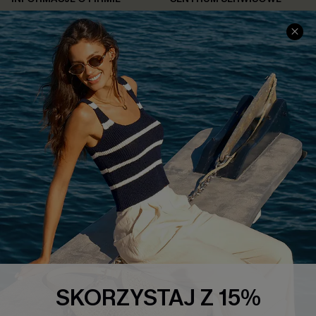
O NAS
Informacje o Wysyłce
Opinie Klientów
Jak Śledzić
Polityka Prywatności
Polityka Zwrotów
Warunki & Zasady
Rozpocznij Zwrot
Łańcuch Dostaw Cupshe
Informacje o Rozmiarach
20% Zniżki na SMS
FAQS
Kontakt z Nami
POPULARNA KOLEKCJA
Sale
Nowości
Modne Sukienki
SKORZYSTAJ Z 15%
Niezbędnik na Wakacje