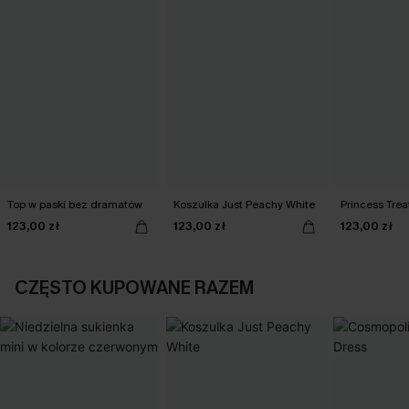
Top w paski bez dramatów
Koszulka Just Peachy White
Princess Tre
123,00 zł
123,00 zł
123,00 zł
CZĘSTO KUPOWANE RAZEM