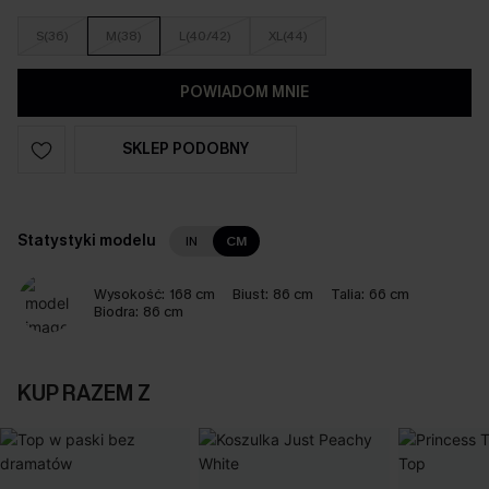
S(36)
M(38)
L(40/42)
XL(44)
POWIADOM MNIE
SKLEP PODOBNY
Statystyki modelu
IN
CM
Wysokość:
168 cm
Biust:
86 cm
Talia:
66 cm
Biodra:
86 cm
KUP RAZEM Z