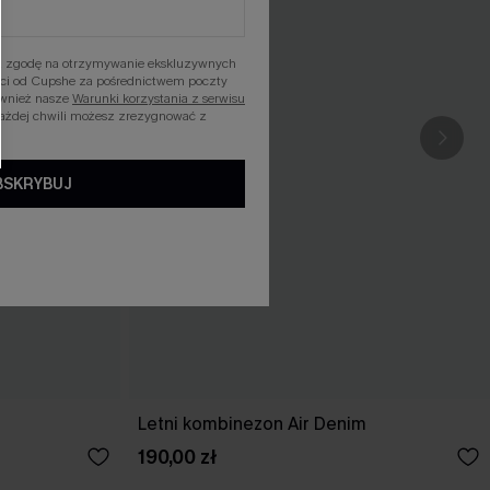
asz zgodę na otrzymywanie ekskluzywnych
ości od Cupshe za pośrednictwem poczty
ównież nasze
Warunki korzystania z serwisu
każdej chwili możesz zrezygnować z
BSKRYBUJ
Letni kombinezon Air Denim
190,00 zł