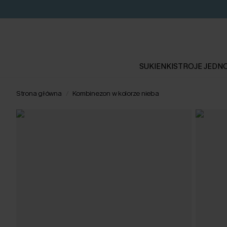
SUKIENKI
STROJE JEDN
Strona główna
Kombinezon w kolorze nieba