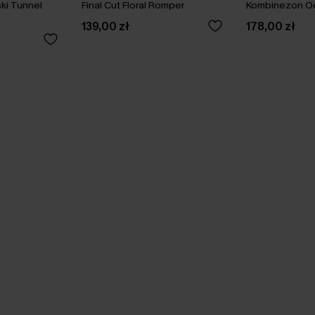
ki Tunnel
Final Cut Floral Romper
Kombinezon Oc
139,00 zł
178,00 zł