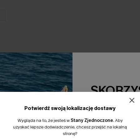
SKORZYS
15% Zniżki z
Potwierdź swoją lokalizację dostawy
*Jeden kod na zamówienie. 
Wygląda na to, że jesteś w
Stany Zjednoczone
.
Aby
uzyskać lepsze doświadczenie, chcesz przejść na lokalną
stronę?