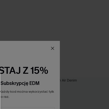
TAJ Z 15%
a Subskrypcję EDM
Każdy kod można wykorzystać tylk
o raz.