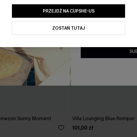
PRZEJDŹ NA CUPSHE-US
Klikając ten przycisk, wyraż
ofert promocyjnych i aktualn
elektronicznej. Akceptujesz r
ZOSTAŃ TUTAJ
oraz
Politykę prywatności
. W 
subskrypcji.
SU
inezon Sunny Moment
Villa Lounging Blue Romper
101,00 zł