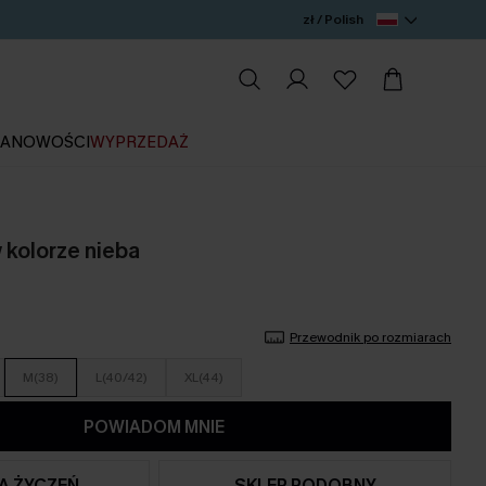
zł / Polish
IA
NOWOŚCI
WYPRZEDAŻ
kolorze nieba
Przewodnik po rozmiarach
M(38)
L(40/42)
XL(44)
POWIADOM MNIE
TA ŻYCZEŃ
SKLEP PODOBNY