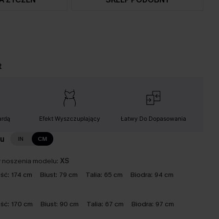
t
ardą
Efekt Wyszczuplający
Łatwy Do Dopasowania
lu
IN
CM
 noszenia modelu:
XS
ść:
174 cm
Biust:
79 cm
Talia:
65 cm
Biodra:
94 cm
ść:
170 cm
Biust:
90 cm
Talia:
67 cm
Biodra:
97 cm