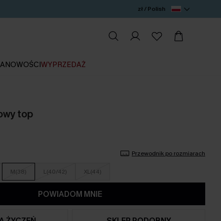
zł / Polish
IA
NOWOŚCI
WYPRZEDAŻ
owy top
Przewodnik po rozmiarach
M(38)
L(40/42)
XL(44)
POWIADOM MNIE
TA ŻYCZEŃ
SKLEP PODOBNY