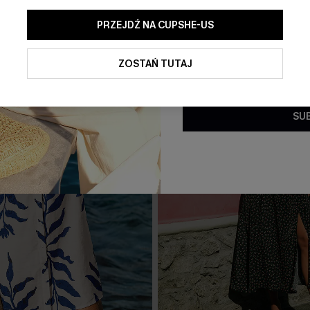
PRZEJDŹ NA CUPSHE-US
Klikając ten przycisk, wyraż
ofert promocyjnych i aktualn
elektronicznej. Akceptujesz r
ZOSTAŃ TUTAJ
oraz
Politykę prywatności
. W 
subskrypcji.
SU