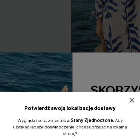
ite Top
Sukienka mini Carpe Diem T
Cover-Up
SKORZYS
165,00 zł
15% Zniżki z
Potwierdź swoją lokalizację dostawy
*Jeden kod na zamówienie. 
Wygląda na to, że jesteś w
Stany Zjednoczone
.
Aby
uzyskać lepsze doświadczenie, chcesz przejść na lokalną
stronę?