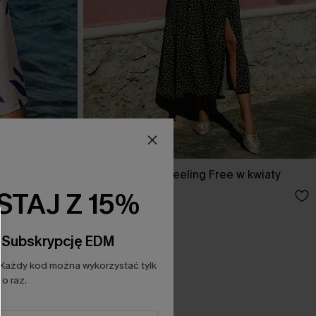
ropical
Sukienka maxi Feeling Free w kwiaty
TAJ Z 15%
157,00 zł
a Subskrypcję EDM
Każdy kod można wykorzystać tylk
o raz.