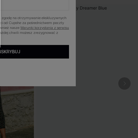
asz zgodę na otrzymywanie ekskluzywnych
ości od Cupshe za pośrednictwem poczty
ównież nasze
Warunki korzystania z serwisu
każdej chwili możesz zrezygnować z
BSKRYBUJ