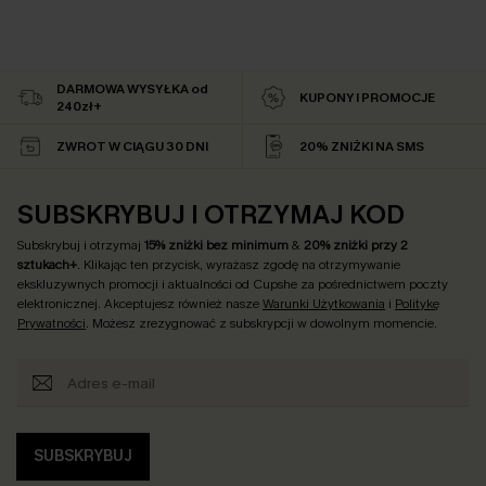
DARMOWA WYSYŁKA od
KUPONY I PROMOCJE
240zł+
ZWROT W CIĄGU 30 DNI
20% ZNIŻKI NA SMS
SUBSKRYBUJ I OTRZYMAJ KOD
Subskrybuj i otrzymaj
15% zniżki bez minimum
&
20% zniżki przy 2
sztukach+
. Klikając ten przycisk, wyrażasz zgodę na otrzymywanie
ekskluzywnych promocji i aktualności od Cupshe za pośrednictwem poczty
elektronicznej. Akceptujesz również nasze
Warunki Użytkowania
i
Politykę
Prywatności
. Możesz zrezygnować z subskrypcji w dowolnym momencie.
SUBSKRYBUJ