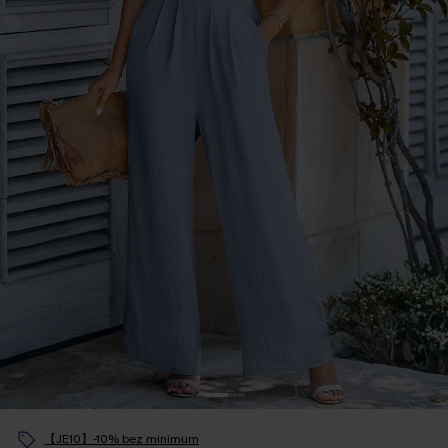
【JE10】-10% bez minimum