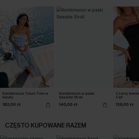
Kombinezon Tulum Tide w
Kombinezon w paski
Czarny komb
kwiaty
Seaside Stroll
Call
182,00 zł
140,00 zł
139,00 zł
CZĘSTO KUPOWANE RAZEM