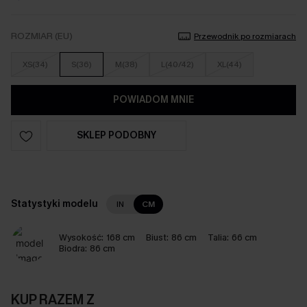
ROZMIAR (EU)
Przewodnik po rozmiarach
XS(34)
S(36)
M(38)
L(40/42)
XL(44)
POWIADOM MNIE
SKLEP PODOBNY
Statystyki modelu
IN
CM
Wysokość:
168 cm
Biust:
86 cm
Talia:
66 cm
Biodra:
86 cm
KUP RAZEM Z