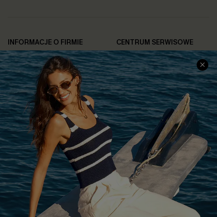
INFORMACJE O FIRMIE
CENTRUM SERWISOWE
O NAS
Informacje o Wysyłce
Opinie Klientów
Jak Śledzić
Polityka Prywatności
Polityka Zwrotów
Warunki & Zasady
Rozpocznij Zwrot
Łańcuch Dostaw Cupshe
Informacje o Rozmiarach
20% Zniżki na SMS
FAQS
Kontakt z Nami
POPULARNA KOLEKCJA
Sale