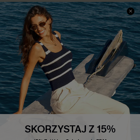
Sale
Nowości
Modne Sukienki
Niezbędnik na Wakacje
Miękka Dzianina
Kontroli Brzucha
Wysokim Stanem
4.4
OBSERWUJ NAS NA
SKORZYSTAJ Z 15%