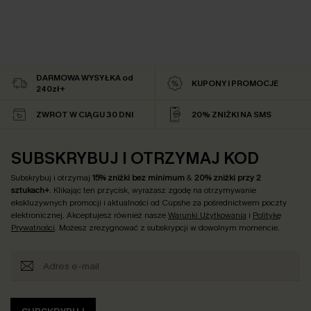
DARMOWA WYSYŁKA od
KUPONY I PROMOCJE
240zł+
ZWROT W CIĄGU 30 DNI
20% ZNIŻKI NA SMS
SUBSKRYBUJ I OTRZYMAJ KOD
Subskrybuj i otrzymaj
15% zniżki bez minimum
&
20% zniżki przy 2
sztukach+
. Klikając ten przycisk, wyrażasz zgodę na otrzymywanie
ekskluzywnych promocji i aktualności od Cupshe za pośrednictwem poczty
elektronicznej. Akceptujesz również nasze
Warunki Użytkowania
i
Politykę
Prywatności
. Możesz zrezygnować z subskrypcji w dowolnym momencie.