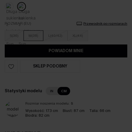
ROZMIAR (EU)
Przewodnik po rozmiarach
S(36)
M(38)
L(40/42)
XL(44)
POWIADOM MNIE
SKLEP PODOBNY
Statystyki modelu
IN
CM
Rozmiar noszenia modelu:
S
Wysokość:
173 cm
Biust:
87 cm
Talia:
66 cm
Biodra:
82 cm