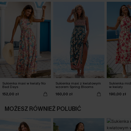
Sukienka maxi w kwiaty No
Sukienka maxi z kwiatowym
Sukienka mid
Bad Days
wzorem Spring Blooms
w kwiaty
152,00 zł
160,00 zł
190,00 zł
MOŻESZ RÓWNIEŻ POLUBIĆ