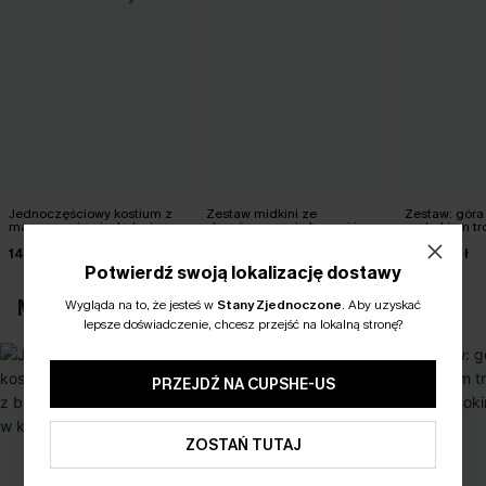
Jednoczęściowy kostium z
Zestaw midkini ze
Zestaw: góra 
marszczeniami z boku i
skrzyżowanymi plecami i
nadrukiem tro
wycięciem z tyłu w kolorze
wysokim stanem
z wysokim s
140,00 zł
150,00 zł
140,00 zł
wiśniowym
Potwierdź swoją lokalizację dostawy
MOŻESZ RÓWNIEŻ POLUBIĆ
Wygląda na to, że jesteś w
Stany Zjednoczone
.
Aby uzyskać
lepsze doświadczenie, chcesz przejść na lokalną stronę?
PRZEJDŹ NA CUPSHE-US
ZOSTAŃ TUTAJ