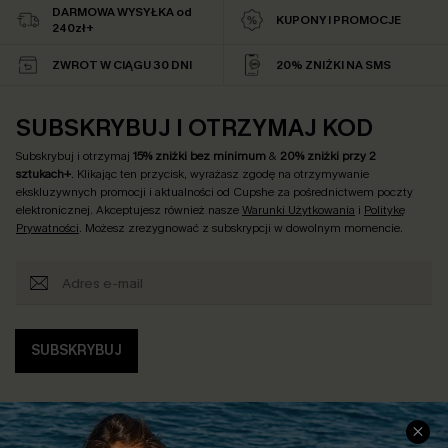
DARMOWA WYSYŁKA od
KUPONY I PROMOCJE
240zł+
ZWROT W CIĄGU 30 DNI
20% ZNIŻKI NA SMS
SUBSKRYBUJ I OTRZYMAJ KOD
Subskrybuj i otrzymaj
15% zniżki bez minimum
&
20% zniżki przy 2
sztukach+
. Klikając ten przycisk, wyrażasz zgodę na otrzymywanie
ekskluzywnych promocji i aktualności od Cupshe za pośrednictwem poczty
elektronicznej. Akceptujesz również nasze
Warunki Użytkowania
i
Politykę
Prywatności
. Możesz zrezygnować z subskrypcji w dowolnym momencie.
SUBSKRYBUJ