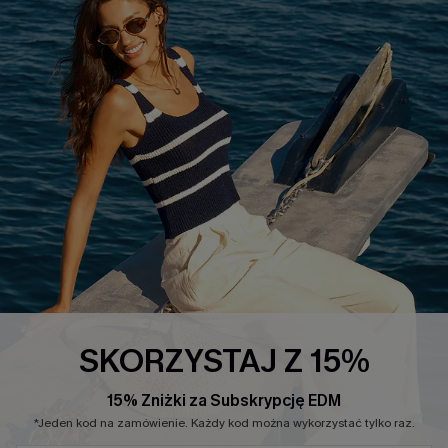
INFORMACJE O FIRMIE
CENTRUM SERWISOWE
O NAS
Informacje o Wysyłce
Opinie Klientów
Jak Śledzić
Polityka Prywatności
Polityka Zwrotów
Warunki & Zasady
Rozpocznij Zwrot
Łańcuch Dostaw Cupshe
Informacje o Rozmiarach
20% Zniżki na SMS
FAQS
Kontakt z Nami
POPULARNA KOLEKCJA
SKORZYSTAJ Z 15%
Sale
Nowości
15% Zniżki za Subskrypcję EDM
Modne Sukienki
*Jeden kod na zamówienie. Każdy kod można wykorzystać tylko raz.