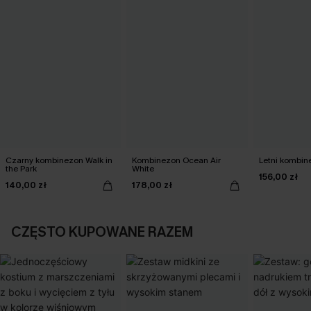
Czarny kombinezon Walk in
Kombinezon Ocean Air
Letni kombin
the Park
White
156,00 zł
140,00 zł
178,00 zł
CZĘSTO KUPOWANE RAZEM