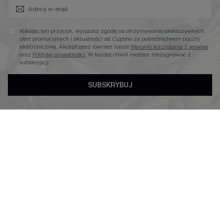
Zapisz Się i Odbierz Kod
Niezbędnik na Wakacje
Miękka Dzianina
Klikając ten przycisk, wyrażasz zgodę na otrzymywanie ekskluzywnych
Kontroli Brzucha
ofert promocyjnych i aktualności od Cupshe za pośrednictwem poczty
elektronicznej. Akceptujesz również nasze
Warunki korzystania z serwisu
Wysokim Stanem
oraz
Politykę prywatności
. W każdej chwili możesz zrezygnować z
subskrypcji.
SUBSKRYBUJ
4.3
OBSERWUJ NAS NA
©2026 CUPSHE POLSKA
Polityka Prywatności
|
Warunki & Zasady
|
Oświadczenie o
Dostępności