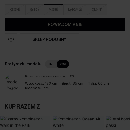
XS(34)
S(36)
M(38)
L(40/42)
XL(44)
POWIADOM MNIE
SKLEP PODOBNY
Statystyki modelu
IN
CM
Rozmiar noszenia modelu:
XS
Wysokość:
173 cm
Biust:
85 cm
Talia:
60 cm
Biodra:
90 cm
KUP RAZEM Z