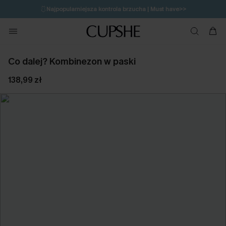
🩱
Najpopularniejsza kontrola brzucha | Must have>>
🔥OSTATNIA SZANSA | Do 50% rabatu>>
💌Zapisz się i zyskaj do 20% rabatu>>
Co dalej? Kombinezon w paski
138,99 zł