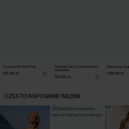
To jest znak Blue Top
Beżowy top z koronkowymi
Brzozowy br
detalami
123,00 zł
136,00 zł
157,00 zł
CZĘSTO KUPOWANE RAZEM