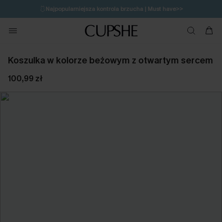
🩱
Najpopularniejsza kontrola brzucha | Must have>>
🔥OSTATNIA SZANSA | Do 50% rabatu>>
💌Zapisz się i zyskaj do 20% rabatu>>
Koszulka w kolorze beżowym z otwartym sercem
100,99 zł