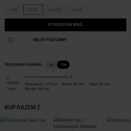
S(36)
M(38)
L(40/42)
XL(44)
POWIADOM MNIE
SKLEP PODOBNY
Statystyki modelu
IN
CM
Rozmiar noszenia modelu:
S
Wysokość:
173 cm
Biust:
80 cm
Talia:
60 cm
Biodra:
90 cm
KUP RAZEM Z