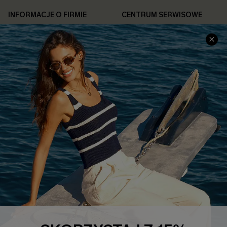
INFORMACJE O FIRMIE
CENTRUM SERWISOWE
O NAS
Informacje o Wysyłce
Opinie Klientów
Jak Śledzić
Polityka Prywatności
Polityka Zwrotów
Warunki & Zasady
Rozpocznij Zwrot
Łańcuch Dostaw Cupshe
Informacje o Rozmiarach
20% Zniżki na SMS
FAQS
Kontakt z Nami
POPULARNA KOLEKCJA
Sale
Nowości
Modne Sukienki