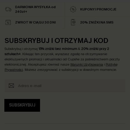
DARMOWA WYSYŁKA od
KUPONY I PROMOCJE
240zł+
ZWROT W CIĄGU 30 DNI
20% ZNIŻKI NA SMS
SUBSKRYBUJ I OTRZYMAJ KOD
Subskrybuj i otrzymaj
15% zniżki bez minimum
&
20% zniżki przy 2
sztukach+
. Klikając ten przycisk, wyrażasz zgodę na otrzymywanie
ekskluzywnych promocji i aktualności od Cupshe za pośrednictwem poczty
elektronicznej. Akceptujesz również nasze
Warunki Użytkowania
i
Politykę
Prywatności
. Możesz zrezygnować z subskrypcji w dowolnym momencie.
SUBSKRYBUJ