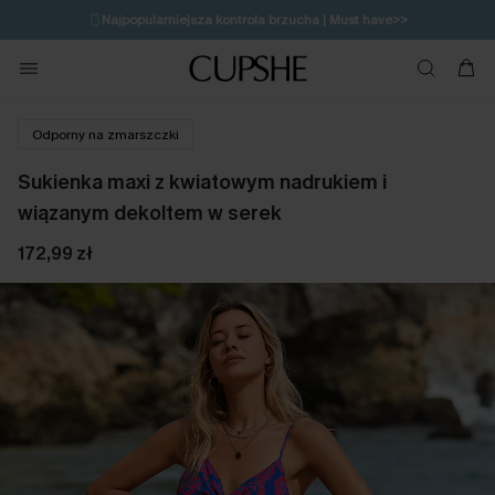
🩱
Najpopularniejsza kontrola brzucha | Must have>>
🔥OSTATNIA SZANSA | Do 50% rabatu>>
💌Zapisz się i zyskaj do 20% rabatu>>
Odporny na zmarszczki
Sukienka maxi z kwiatowym nadrukiem i
wiązanym dekoltem w serek
172,99 zł