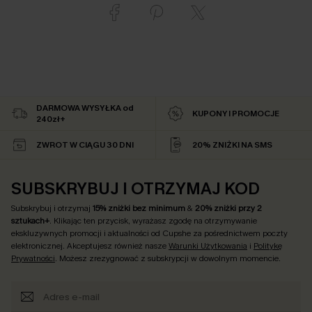
DARMOWA WYSYŁKA od
KUPONY I PROMOCJE
240zł+
ZWROT W CIĄGU 30 DNI
20% ZNIŻKI NA SMS
SUBSKRYBUJ I OTRZYMAJ KOD
Subskrybuj i otrzymaj
15% zniżki bez minimum
&
20% zniżki przy 2
sztukach+
. Klikając ten przycisk, wyrażasz zgodę na otrzymywanie
ekskluzywnych promocji i aktualności od Cupshe za pośrednictwem poczty
elektronicznej. Akceptujesz również nasze
Warunki Użytkowania
i
Politykę
Prywatności
. Możesz zrezygnować z subskrypcji w dowolnym momencie.