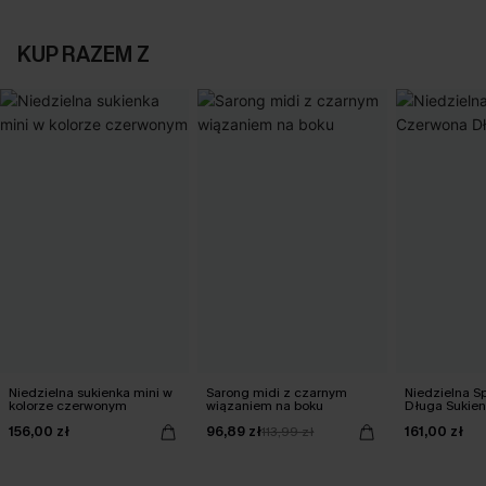
KUP RAZEM Z
Niedzielna sukienka mini w
Sarong midi z czarnym
Niedzielna S
kolorze czerwonym
wiązaniem na boku
Długa Sukie
156,00 zł
96,89 zł
161,00 zł
113,99 zł