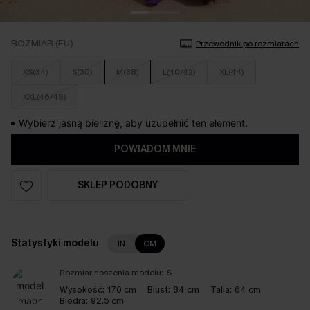
ROZMIAR (EU)
Przewodnik po rozmiarach
XS(34)
S(36)
M(38)
L(40/42)
XL(44)
XXL(46/48)
Wybierz jasną bieliznę, aby uzupełnić ten element.
POWIADOM MNIE
SKLEP PODOBNY
Statystyki modelu
IN
CM
Rozmiar noszenia modelu:
S
Wysokość:
170 cm
Biust:
84 cm
Talia:
64 cm
Biodra:
92.5 cm