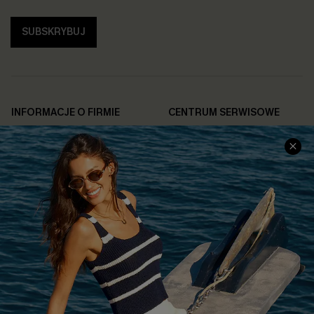
SUBSKRYBUJ
INFORMACJE O FIRMIE
CENTRUM SERWISOWE
O NAS
Informacje o Wysyłce
Opinie Klientów
Jak Śledzić
Polityka Prywatności
Polityka Zwrotów
Warunki & Zasady
Rozpocznij Zwrot
Łańcuch Dostaw Cupshe
Informacje o Rozmiarach
20% Zniżki na SMS
FAQS
Kontakt z Nami