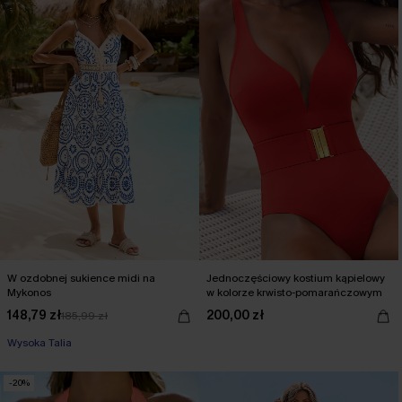
W ozdobnej sukience midi na
Jednoczęściowy kostium kąpielowy
Mykonos
w kolorze krwisto-pomarańczowym
148,79 zł
200,00 zł
185,99 zł
【JE10】-10% bez minimum
Wysoka Talia
【JE10】-10% bez minimum
-20%