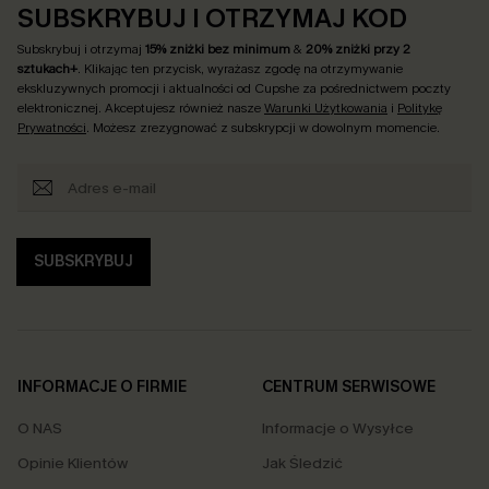
SUBSKRYBUJ I OTRZYMAJ KOD
Subskrybuj i otrzymaj
15% zniżki bez minimum
&
20% zniżki przy 2
sztukach+
. Klikając ten przycisk, wyrażasz zgodę na otrzymywanie
ekskluzywnych promocji i aktualności od Cupshe za pośrednictwem poczty
elektronicznej. Akceptujesz również nasze
Warunki Użytkowania
i
Politykę
Prywatności
. Możesz zrezygnować z subskrypcji w dowolnym momencie.
SUBSKRYBUJ
INFORMACJE O FIRMIE
CENTRUM SERWISOWE
O NAS
Informacje o Wysyłce
Opinie Klientów
Jak Śledzić