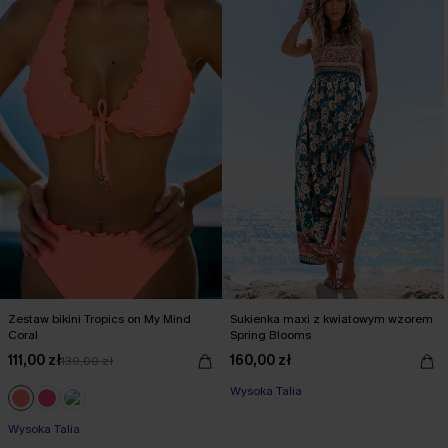
Zestaw bikini Tropics on My Mind
Sukienka maxi z kwiatowym wzorem
Coral
Spring Blooms
111,00 zł
160,00 zł
139,00 zł
【JE10】-10% bez minimum
Wysoka Talia
【JE10】-10% bez minimum
Wysoka Talia