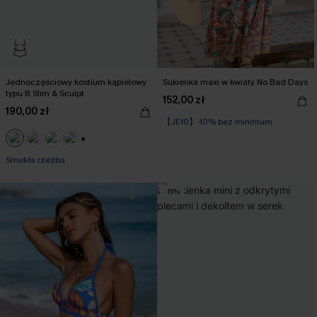
Jednoczęściowy kostium kąpielowy
Sukienka maxi w kwiaty No Bad Days
typu B Slim & Sculpt
152,00 zł
190,00 zł
【JE10】-10% bez minimum
+2
Smukła rzeźba
-15%