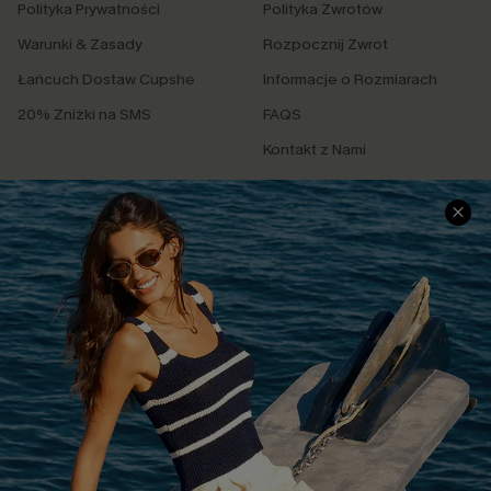
Polityka Prywatności
Polityka Zwrotów
Warunki & Zasady
Rozpocznij Zwrot
Łańcuch Dostaw Cupshe
Informacje o Rozmiarach
20% Zniżki na SMS
FAQS
Kontakt z Nami
POPULARNA KOLEKCJA
Sale
Nowości
Modne Sukienki
Niezbędnik na Wakacje
Miękka Dzianina
Kontroli Brzucha
Wysokim Stanem