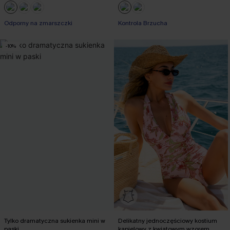
【JE10】-10% bez minimum
Odporny na zmarszczki
Kontrola Brzucha
【JE10】-10% bez minimum
-10%
Tylko dramatyczna sukienka mini w
Delikatny jednoczęściowy kostium
paski
kąpielowy z kwiatowym wzorem