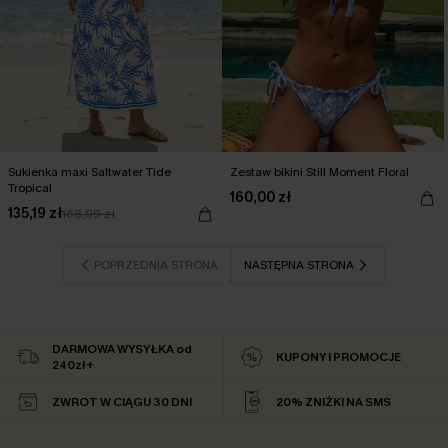
Sukienka maxi Saltwater Tide
Zestaw bikini Still Moment Floral
Tropical
160,00 zł
135,19 zł
168,99 zł
POPRZEDNIA STRONA
NASTĘPNA STRONA
DARMOWA WYSYŁKA od
KUPONY I PROMOCJE
240zł+
ZWROT W CIĄGU 30 DNI
20% ZNIŻKI NA SMS