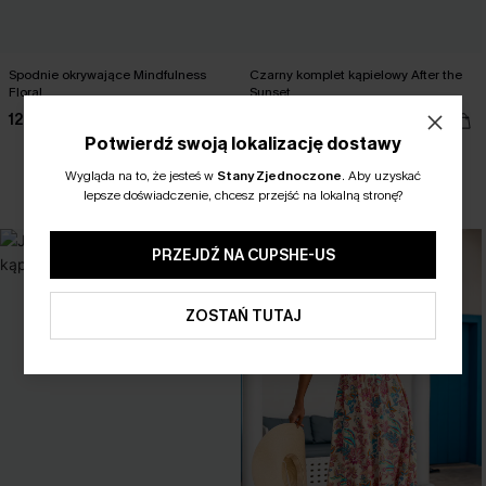
Spodnie okrywające Mindfulness
Czarny komplet kąpielowy After the
Floral
Sunset
124,79 zł
160,00 zł
155,99 zł
Potwierdź swoją lokalizację dostawy
Wygląda na to, że jesteś w
Stany Zjednoczone
.
Aby uzyskać
+1
W magazynie
lepsze doświadczenie, chcesz przejść na lokalną stronę?
PRZEJDŹ NA CUPSHE-US
ZOSTAŃ TUTAJ