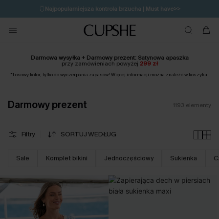
🩱
Najpopularniejsza kontrola brzucha | Must have>>
🔥OSTATNIA SZANSA | Do 50% rabatu>>
💌Zapisz się i zyskaj do 20% rabatu>>
Darmowa wysyłka + Darmowy prezent:
Satynowa apaszka
przy zamówieniach powyżej
299 zł
*Losowy kolor, tylko do wyczerpania zapasów! Więcej informacji można znaleźć w koszyku.
Darmowy prezent
1193
elementy
Filtry
SORTUJ WEDŁUG
Sale
Komplet bikini
Jednoczęściowy
Sukienka
C