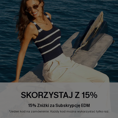
INFORMACJE O FIRMIE
CENTRUM SERWISOWE
O NAS
Informacje o Wysyłce
Opinie Klientów
Jak Śledzić
Polityka Prywatności
Polityka Zwrotów
Warunki & Zasady
Rozpocznij Zwrot
Łańcuch Dostaw Cupshe
Informacje o Rozmiarach
20% Zniżki na SMS
FAQS
Kontakt z Nami
POPULARNA KOLEKCJA
SKORZYSTAJ Z 15%
Sale
Nowości
15% Zniżki za Subskrypcję EDM
Modne Sukienki
*Jeden kod na zamówienie. Każdy kod można wykorzystać tylko raz.