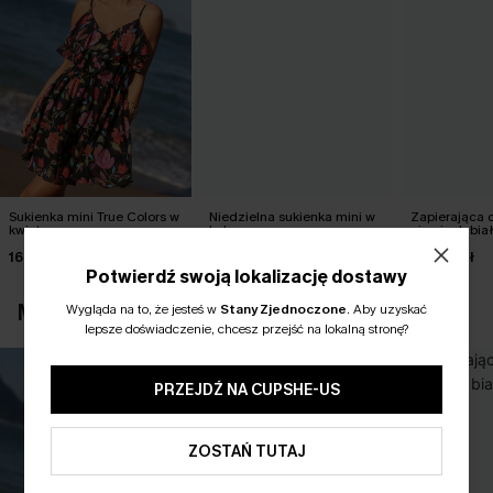
Sukienka mini True Colors w
Niedzielna sukienka mini w
Zapierająca 
kwiaty
kolorze czerwonym
piersiach bia
maxi
168,99 zł
156,00 zł
170,00 zł
Potwierdź swoją lokalizację dostawy
MOŻESZ RÓWNIEŻ POLUBIĆ
Wygląda na to, że jesteś w
Stany Zjednoczone
.
Aby uzyskać
lepsze doświadczenie, chcesz przejść na lokalną stronę?
PRZEJDŹ NA CUPSHE-US
ZOSTAŃ TUTAJ