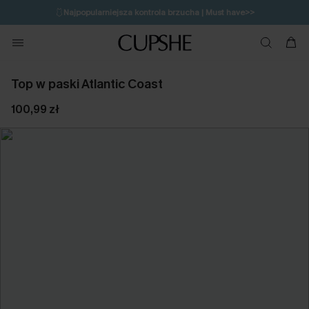
🩱
Najpopularniejsza kontrola brzucha | Must have>>
🔥OSTATNIA SZANSA | Do 50% rabatu>>
💌Zapisz się i zyskaj do 20% rabatu>>
Top w paski Atlantic Coast
100,99 zł