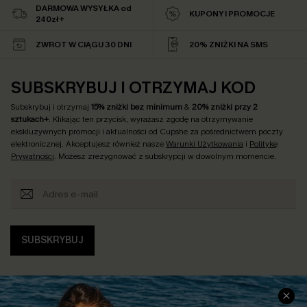
DARMOWA WYSYŁKA od
KUPONY I PROMOCJE
240zł+
ZWROT W CIĄGU 30 DNI
20% ZNIŻKI NA SMS
SUBSKRYBUJ I OTRZYMAJ KOD
Subskrybuj i otrzymaj
15% zniżki bez minimum
&
20% zniżki przy 2
sztukach+
. Klikając ten przycisk, wyrażasz zgodę na otrzymywanie
ekskluzywnych promocji i aktualności od Cupshe za pośrednictwem poczty
elektronicznej. Akceptujesz również nasze
Warunki Użytkowania
i
Politykę
Prywatności
. Możesz zrezygnować z subskrypcji w dowolnym momencie.
SUBSKRYBUJ