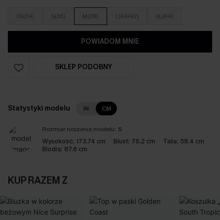
XS(34)
S(36)
M(38)
L(40/42)
XL(44)
POWIADOM MNIE
SKLEP PODOBNY
Statystyki modelu
IN
CM
Rozmiar noszenia modelu:
S
Wysokość:
173.74 cm
Biust:
76.2 cm
Talia:
58.4 cm
Biodra:
87.6 cm
KUP RAZEM Z