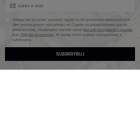
Zapisz Się i Odbierz Kod
Niezbędnik na Wakacje
Miękka Dzianina
Klikając ten przycisk, wyrażasz zgodę na otrzymywanie ekskluzywnych
Kontroli Brzucha
ofert promocyjnych i aktualności od Cupshe za pośrednictwem poczty
elektronicznej. Akceptujesz również nasze
Warunki korzystania z serwisu
Wysokim Stanem
oraz
Politykę prywatności
. W każdej chwili możesz zrezygnować z
subskrypcji.
SUBSKRYBUJ
4.3
OBSERWUJ NAS NA
©2026 CUPSHE POLSKA
Polityka Prywatności
|
Warunki & Zasady
|
Oświadczenie o
Dostępności