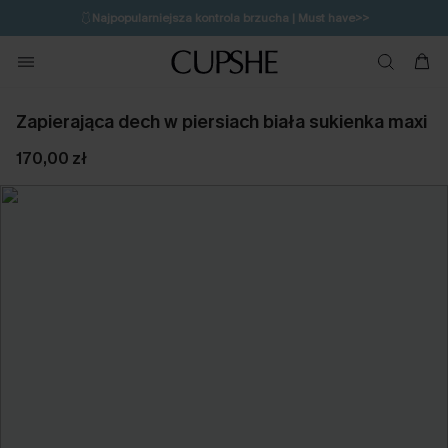
🩱
Najpopularniejsza kontrola brzucha | Must have>>
🔥OSTATNIA SZANSA | Do 50% rabatu>>
💌Zapisz się i zyskaj do 20% rabatu>>
Zapierająca dech w piersiach biała sukienka maxi
170,00 zł