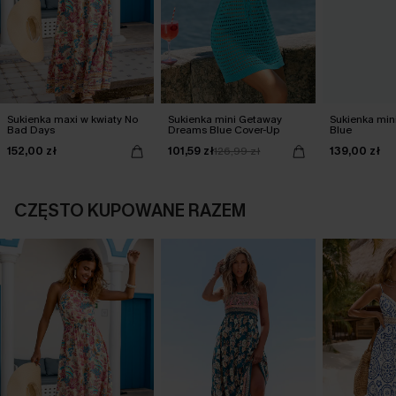
Sukienka maxi w kwiaty No
Sukienka mini Getaway
Sukienka mini
Bad Days
Dreams Blue Cover-Up
Blue
152,00 zł
101,59 zł
139,00 zł
126,99 zł
CZĘSTO KUPOWANE RAZEM