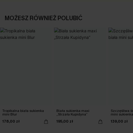
MOŻESZ RÓWNIEŻ POLUBIĆ
Tropikalna biała sukienka
Biała sukienka maxi
Szczęśliwa ś
mini Blur
„Strzała Kupidyna”
mini sukienk
178,00 zł
195,00 zł
139,00 zł