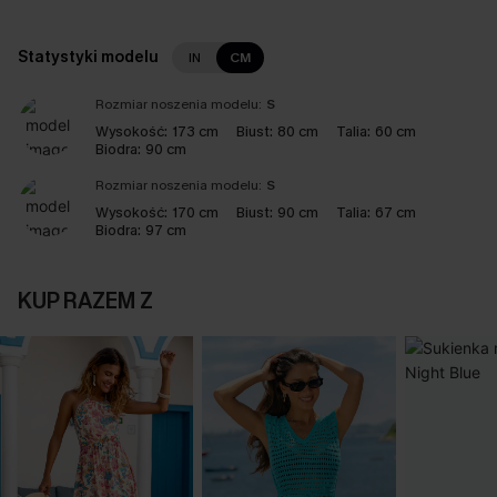
Statystyki modelu
IN
CM
Rozmiar noszenia modelu:
S
Wysokość:
173 cm
Biust:
80 cm
Talia:
60 cm
Biodra:
90 cm
Rozmiar noszenia modelu:
S
Wysokość:
170 cm
Biust:
90 cm
Talia:
67 cm
Biodra:
97 cm
KUP RAZEM Z