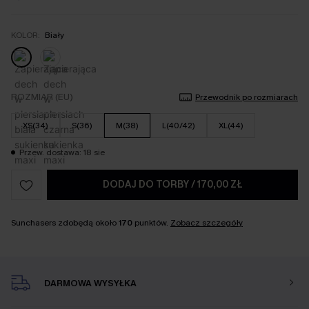
KOLOR:
Biały
ROZMIAR (EU)
Przewodnik po rozmiarach
XS(34)
S(36)
M(38)
L(40/42)
XL(44)
Przew. dostawa: 18 sie
DODAJ DO TORBY
/
170,00 ZŁ
Sunchasers zdobędą około
170
punktów.
Zobacz szczegóły
DARMOWA WYSYŁKA