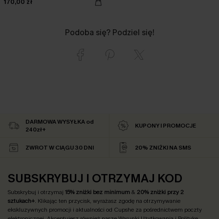
170,00 zł
Podoba się? Podziel się!
DARMOWA WYSYŁKA od
KUPONY I PROMOCJE
240zł+
ZWROT W CIĄGU 30 DNI
20% ZNIŻKI NA SMS
SUBSKRYBUJ I OTRZYMAJ KOD
Subskrybuj i otrzymaj
15% zniżki bez minimum
&
20% zniżki przy 2
sztukach+
. Klikając ten przycisk, wyrażasz zgodę na otrzymywanie
ekskluzywnych promocji i aktualności od Cupshe za pośrednictwem poczty
elektronicznej. Akceptujesz również nasze
Warunki Użytkowania
i
Politykę