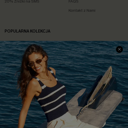
20% Zniżki na SMS
FAQS
Kontakt z Nami
POPULARNA KOLEKCJA
Sale
Nowości
Modne Sukienki
Niezbędnik na Wakacje
Miękka Dzianina
Kontroli Brzucha
Wysokim Stanem
4.4