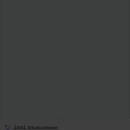
【JE10】-10% bez minimum