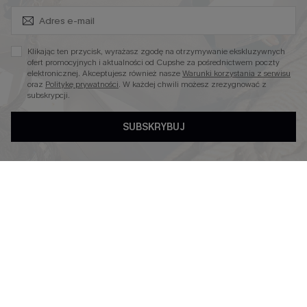
Zapisz Się i Odbierz Kod
Niezbędnik na Wakacje
Miękka Dzianina
Klikając ten przycisk, wyrażasz zgodę na otrzymywanie ekskluzywnych
Kontroli Brzucha
ofert promocyjnych i aktualności od Cupshe za pośrednictwem poczty
elektronicznej. Akceptujesz również nasze
Warunki korzystania z serwisu
Wysokim Stanem
oraz
Politykę prywatności
. W każdej chwili możesz zrezygnować z
subskrypcji.
SUBSKRYBUJ
4.4
OBSERWUJ NAS NA
©2026 CUPSHE POLSKA
Polityka Prywatności
|
Warunki & Zasady
|
Oświadczenie o