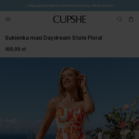
🩱
Najpopularniejsza kontrola brzucha | Must have>>
🔥OSTATNIA SZANSA | Do 50% rabatu>>
💌Zapisz się i zyskaj do 20% rabatu>>
Sukienka maxi Daydream State Floral
168,99 zł