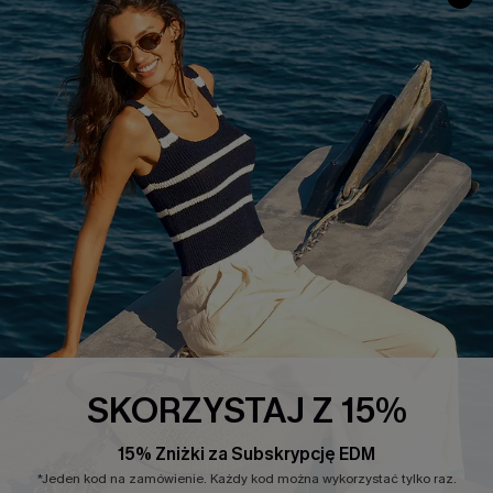
INFORMACJE O FIRMIE
CENTRUM SERWISOWE
O NAS
Informacje o Wysyłce
Opinie Klientów
Jak Śledzić
Polityka Prywatności
Polityka Zwrotów
Warunki & Zasady
Rozpocznij Zwrot
Łańcuch Dostaw Cupshe
Informacje o Rozmiarach
20% Zniżki na SMS
FAQS
Kontakt z Nami
POPULARNA KOLEKCJA
SKORZYSTAJ Z 15%
Sale
Nowości
15% Zniżki za Subskrypcję EDM
Modne Sukienki
*Jeden kod na zamówienie. Każdy kod można wykorzystać tylko raz.