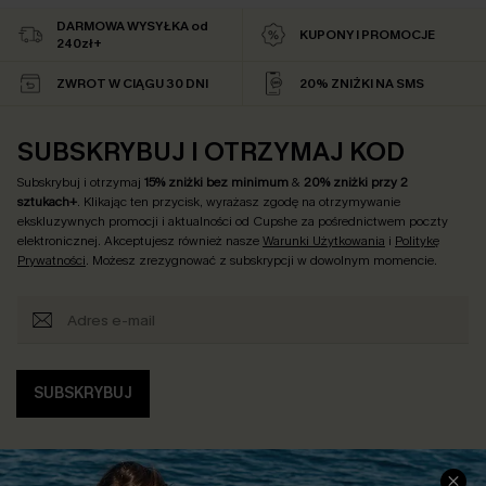
DARMOWA WYSYŁKA od
KUPONY I PROMOCJE
240zł+
ZWROT W CIĄGU 30 DNI
20% ZNIŻKI NA SMS
SUBSKRYBUJ I OTRZYMAJ KOD
Subskrybuj i otrzymaj
15% zniżki bez minimum
&
20% zniżki przy 2
sztukach+
. Klikając ten przycisk, wyrażasz zgodę na otrzymywanie
ekskluzywnych promocji i aktualności od Cupshe za pośrednictwem poczty
elektronicznej. Akceptujesz również nasze
Warunki Użytkowania
i
Politykę
Prywatności
. Możesz zrezygnować z subskrypcji w dowolnym momencie.
SUBSKRYBUJ