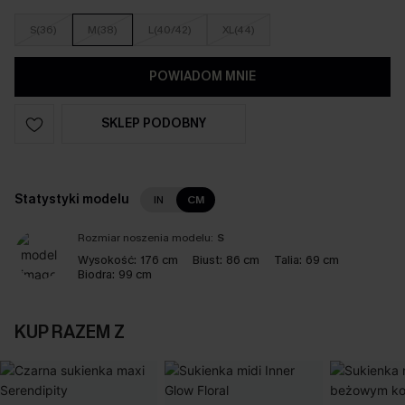
S(36)
M(38)
L(40/42)
XL(44)
POWIADOM MNIE
SKLEP PODOBNY
Statystyki modelu
IN
CM
Rozmiar noszenia modelu:
S
Wysokość:
176 cm
Biust:
86 cm
Talia:
69 cm
Biodra:
99 cm
KUP RAZEM Z