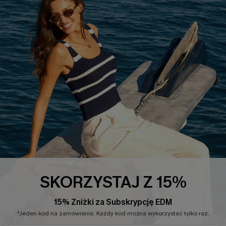
INFORMACJE O FIRMIE
CENTRUM SERWISOWE
O NAS
Informacje o Wysyłce
Opinie Klientów
Jak Śledzić
Polityka Prywatności
Polityka Zwrotów
Warunki & Zasady
Rozpocznij Zwrot
Łańcuch Dostaw Cupshe
Informacje o Rozmiarach
20% Zniżki na SMS
FAQS
Kontakt z Nami
POPULARNA KOLEKCJA
SKORZYSTAJ Z 15%
Sale
Nowości
15% Zniżki za Subskrypcję EDM
Modne Sukienki
*Jeden kod na zamówienie. Każdy kod można wykorzystać tylko raz.