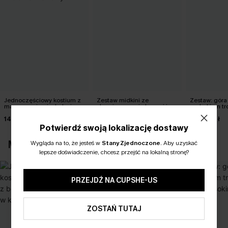
Jednoczęściowy kostium z
Zestaw midkini ze
Zestaw: góra 
marszczeniami z boku i
skrzyżowanymi plecami i
nadrukiem tro
wycięciem z tyłu w kolorze
wysokim stanem
z wysokim s
140,00 zł
150,00 zł
140,00 zł
wiśniowym
Potwierdź swoją lokalizację dostawy
MOŻESZ RÓWNIEŻ POLUBIĆ
Wygląda na to, że jesteś w
Stany Zjednoczone
.
Aby uzyskać
lepsze doświadczenie, chcesz przejść na lokalną stronę?
PRZEJDŹ NA CUPSHE-US
ZOSTAŃ TUTAJ