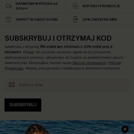
DARMOWA WYSYŁKA od
KUPONY I PROMOCJE
240zł+
ZWROT W CIĄGU 30 DNI
20% ZNIŻKI NA SMS
SUBSKRYBUJ I OTRZYMAJ KOD
Subskrybuj i otrzymaj
15% zniżki bez minimum
&
20% zniżki przy 2
sztukach+
. Klikając ten przycisk, wyrażasz zgodę na otrzymywanie
ekskluzywnych promocji i aktualności od Cupshe za pośrednictwem poczty
elektronicznej. Akceptujesz również nasze
Warunki Użytkowania
i
Politykę
Prywatności
. Możesz zrezygnować z subskrypcji w dowolnym momencie.
SUBSKRYBUJ