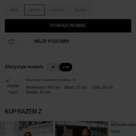
S(36)
M(38)
L(40/42)
XL(44)
POWIADOM MNIE
SKLEP PODOBNY
Statystyki modelu
IN
CM
Rozmiar noszenia modelu:
S
Wysokość:
165 cm
Biust:
77 cm
Talia:
61 cm
Biodra:
81 cm
KUP RAZEM Z