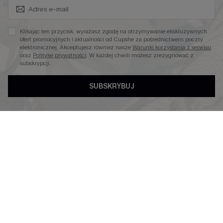
Zapisz Się i Odbierz Kod
Niezbędnik na Wakacje
Miękka Dzianina
Klikając ten przycisk, wyrażasz zgodę na otrzymywanie ekskluzywnych
Kontroli Brzucha
ofert promocyjnych i aktualności od Cupshe za pośrednictwem poczty
elektronicznej. Akceptujesz również nasze
Warunki korzystania z serwisu
Wysokim Stanem
oraz
Politykę prywatności
. W każdej chwili możesz zrezygnować z
subskrypcji.
SUBSKRYBUJ
4.4
OBSERWUJ NAS NA
©2026 CUPSHE POLSKA
Polityka Prywatności
|
Warunki & Zasady
|
Oświadczenie o
Dostępności