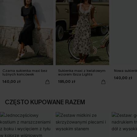
Czarna sukienka maxi bez
Sukienka maxi z kwiatowym
Nowa sukienk
luźnych końcówek
wzorem Ibiza Lights
140,00 zł
140,00 zł
195,00 zł
CZĘSTO KUPOWANE RAZEM