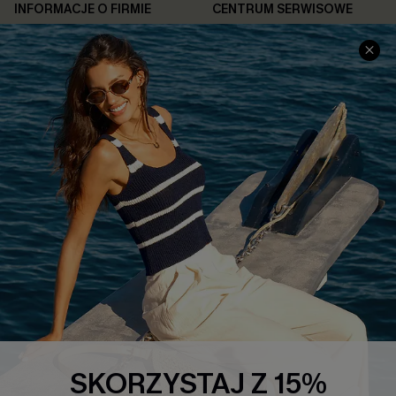
INFORMACJE O FIRMIE
CENTRUM SERWISOWE
O NAS
Informacje o Wysyłce
Opinie Klientów
Jak Śledzić
Polityka Prywatności
Polityka Zwrotów
Warunki & Zasady
Rozpocznij Zwrot
Łańcuch Dostaw Cupshe
Informacje o Rozmiarach
20% Zniżki na SMS
FAQS
Kontakt z Nami
POPULARNA KOLEKCJA
Sale
Nowości
Modne Sukienki
SKORZYSTAJ Z 15%
Niezbędnik na Wakacje