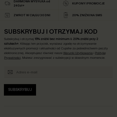
DARMOWA WYSYŁKA od
KUPONY I PROMOCJE
240zł+
ZWROT W CIĄGU 30 DNI
20% ZNIŻKI NA SMS
SUBSKRYBUJ I OTRZYMAJ KOD
Subskrybuj i otrzymaj
15% zniżki bez minimum
&
20% zniżki przy 2
sztukach+
. Klikając ten przycisk, wyrażasz zgodę na otrzymywanie
ekskluzywnych promocji i aktualności od Cupshe za pośrednictwem poczty
elektronicznej. Akceptujesz również nasze
Warunki Użytkowania
i
Politykę
Prywatności
. Możesz zrezygnować z subskrypcji w dowolnym momencie.
SUBSKRYBUJ