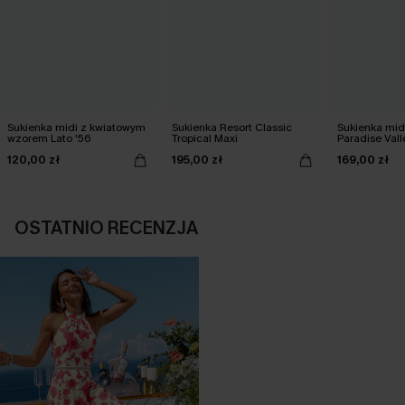
Sukienka midi z kwiatowym
Sukienka Resort Classic
Sukienka mid
wzorem Lato '56
Tropical Maxi
Paradise Vall
120,00 zł
195,00 zł
169,00 zł
OSTATNIO RECENZJA