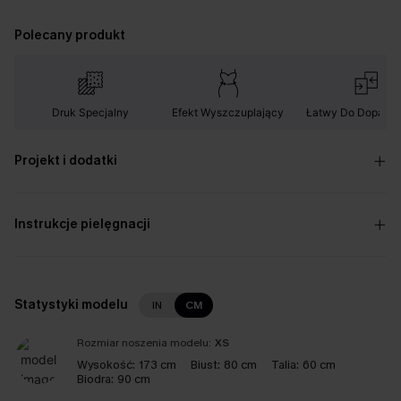
Polecany produkt
Druk Specjalny
Efekt Wyszczuplający
Łatwy Do Dopaso
Projekt i dodatki
Instrukcje pielęgnacji
Statystyki modelu
IN
CM
Rozmiar noszenia modelu:
XS
Wysokość:
173 cm
Biust:
80 cm
Talia:
60 cm
Biodra:
90 cm