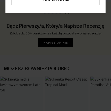
0.0
Bądź Pierwszy/a, Który/a Napisze Recenzję
Zdobądź 30+ punktów za każdą pozostawioną recenzję!
NAPISZ OPINIĘ
MOŻESZ RÓWNIEŻ POLUBIĆ