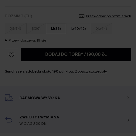
ROZMIAR (EU)
Przewodnik po rozmiarach
XS(34)
S(36)
M(38)
L(40/42)
XL(44)
Przew. dostawa: 19 sie
DODAJ DO TORBY
/
190,00 ZŁ
Sunchasers zdobędą około
190
punktów.
Zobacz szczegóły
DARMOWA WYSYŁKA
ZWROTY I WYMIANA
W CIĄGU 30 DNI