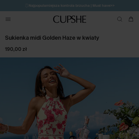
🩱
Najpopularniejsza kontrola brzucha | Must have>>
🔥OSTATNIA SZANSA | Do 50% rabatu>>
💌Zapisz się i zyskaj do 20% rabatu>>
Sukienka midi Golden Haze w kwiaty
190,00 zł