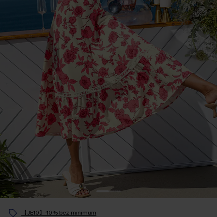
【JE10】-10% bez minimum