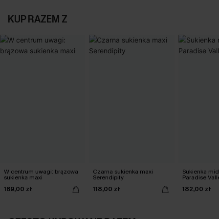
KUP RAZEM Z
W centrum uwagi: brązowa
Czarna sukienka maxi
Sukienka mid
sukienka maxi
Serendipity
Paradise Vall
169,00 zł
118,00 zł
182,00 zł