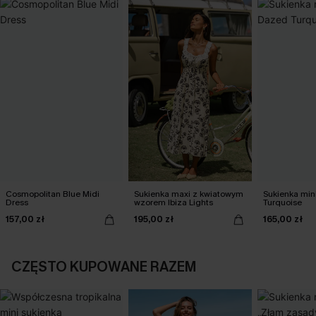
Cosmopolitan Blue Midi
Sukienka maxi z kwiatowym
Sukienka min
Dress
wzorem Ibiza Lights
Turquoise
157,00 zł
195,00 zł
165,00 zł
CZĘSTO KUPOWANE RAZEM