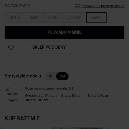
ROZMIAR (EU)
Przewodnik po rozmiarach
XS(34)
S(36)
M(38)
L(40/42)
XL(44)
POWIADOM MNIE
SKLEP PODOBNY
Statystyki modelu
IN
CM
Rozmiar noszenia modelu:
XS
Wysokość:
173 cm
Biust:
80 cm
Talia:
60 cm
Biodra:
90 cm
KUP RAZEM Z