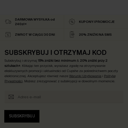
DARMOWA WYSYŁKA od
KUPONY I PROMOCJE
240zł+
ZWROT W CIĄGU 30 DNI
20% ZNIŻKI NA SMS
SUBSKRYBUJ I OTRZYMAJ KOD
Subskrybuj i otrzymaj
15% zniżki bez minimum
&
20% zniżki przy 2
sztukach+
. Klikając ten przycisk, wyrażasz zgodę na otrzymywanie
ekskluzywnych promocji i aktualności od Cupshe za pośrednictwem poczty
elektronicznej. Akceptujesz również nasze
Warunki Użytkowania
i
Politykę
Prywatności
. Możesz zrezygnować z subskrypcji w dowolnym momencie.
SUBSKRYBUJ