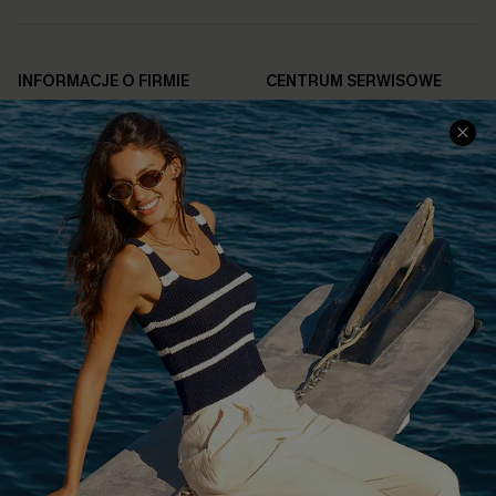
INFORMACJE O FIRMIE
CENTRUM SERWISOWE
O NAS
Informacje o Wysyłce
Opinie Klientów
Jak Śledzić
Polityka Prywatności
Polityka Zwrotów
Warunki & Zasady
Rozpocznij Zwrot
Łańcuch Dostaw Cupshe
Informacje o Rozmiarach
20% Zniżki na SMS
FAQS
Kontakt z Nami
POPULARNA KOLEKCJA
Sale
Nowości