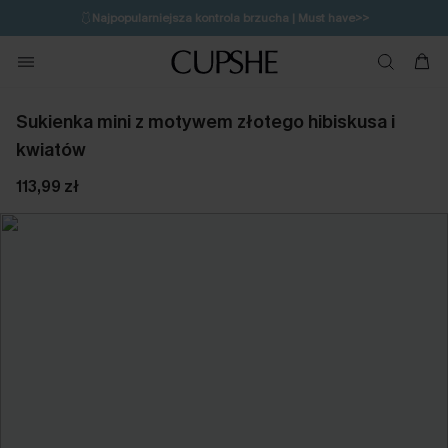
🩱
Najpopularniejsza kontrola brzucha | Must have>>
🔥OSTATNIA SZANSA | Do 50% rabatu>>
💌Zapisz się i zyskaj do 20% rabatu>>
Sukienka mini z motywem złotego hibiskusa i
kwiatów
113,99 zł