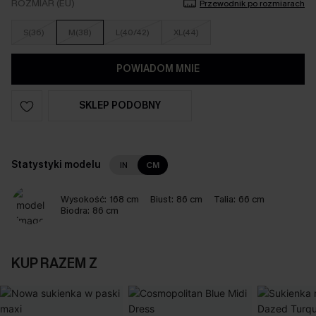
ROZMIAR (EU)
Przewodnik po rozmiarach
S(36)
M(38)
L(40/42)
XL(44)
POWIADOM MNIE
SKLEP PODOBNY
Statystyki modelu
IN
CM
Wysokość:
168 cm
Biust:
86 cm
Talia:
66 cm
Biodra:
86 cm
KUP RAZEM Z