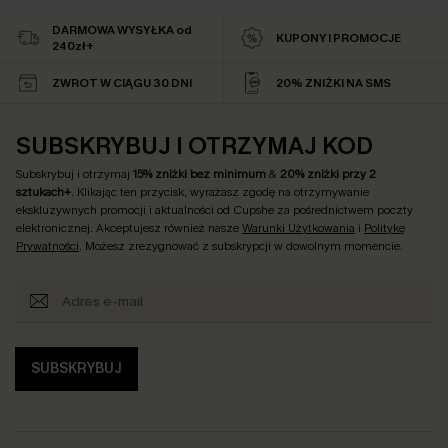
DARMOWA WYSYŁKA od
KUPONY I PROMOCJE
240zł+
ZWROT W CIĄGU 30 DNI
20% ZNIŻKI NA SMS
SUBSKRYBUJ I OTRZYMAJ KOD
Subskrybuj i otrzymaj
15% zniżki bez minimum
&
20% zniżki przy 2
sztukach+
. Klikając ten przycisk, wyrażasz zgodę na otrzymywanie
ekskluzywnych promocji i aktualności od Cupshe za pośrednictwem poczty
elektronicznej. Akceptujesz również nasze
Warunki Użytkowania
i
Politykę
Prywatności
. Możesz zrezygnować z subskrypcji w dowolnym momencie.
SUBSKRYBUJ