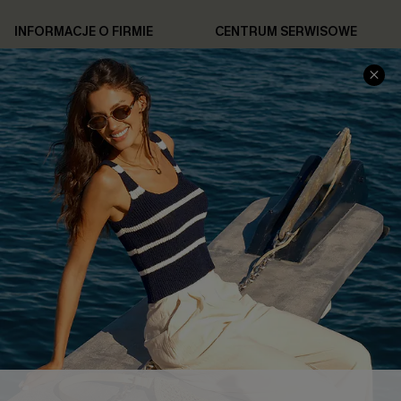
INFORMACJE O FIRMIE
CENTRUM SERWISOWE
O NAS
Informacje o Wysyłce
Opinie Klientów
Jak Śledzić
Polityka Prywatności
Polityka Zwrotów
Warunki & Zasady
Rozpocznij Zwrot
Łańcuch Dostaw Cupshe
Informacje o Rozmiarach
20% Zniżki na SMS
FAQS
Kontakt z Nami
POPULARNA KOLEKCJA
Sale
Nowości
Modne Sukienki