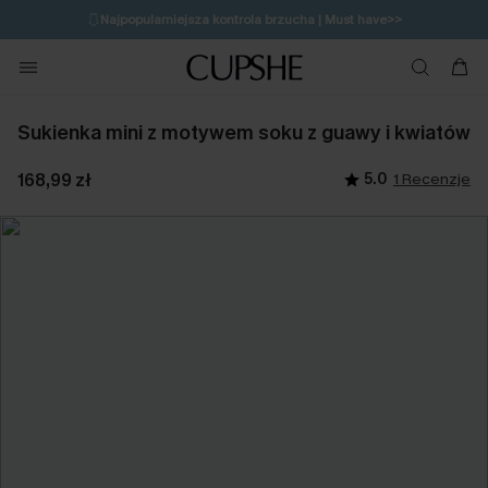
🩱
Najpopularniejsza kontrola brzucha | Must have>>
🔥OSTATNIA SZANSA | Do 50% rabatu>>
💌Zapisz się i zyskaj do 20% rabatu>>
Sukienka mini z motywem soku z guawy i kwiatów
168,99 zł
5.0
1 Recenzje