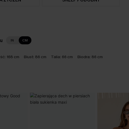
lu
IN
CM
ść:
168 cm
Biust:
86 cm
Talia:
66 cm
Biodra:
86 cm