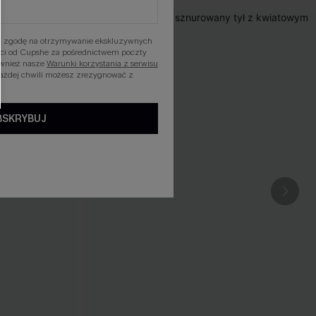
asz zgodę na otrzymywanie ekskluzywnych
ości od Cupshe za pośrednictwem poczty
ównież nasze
Warunki korzystania z serwisu
każdej chwili możesz zrezygnować z
BSKRYBUJ