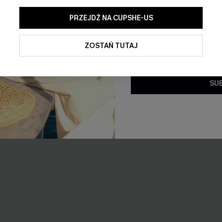
PRZEJDŹ NA CUPSHE-US
Klikając ten przycisk, wyraż
ofert promocyjnych i aktualn
elektronicznej. Akceptujesz r
ZOSTAŃ TUTAJ
oraz
Politykę prywatności
. W 
subskrypcji.
SU