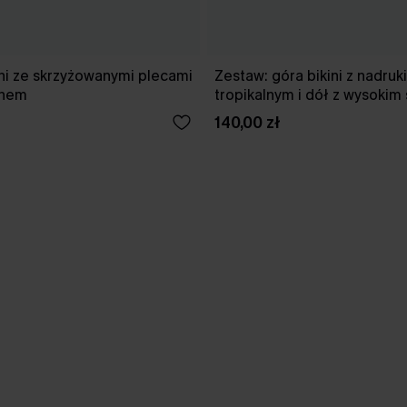
ni ze skrzyżowanymi plecami
Zestaw: góra bikini z nadru
anem
tropikalnym i dół z wysokim
140,00 zł