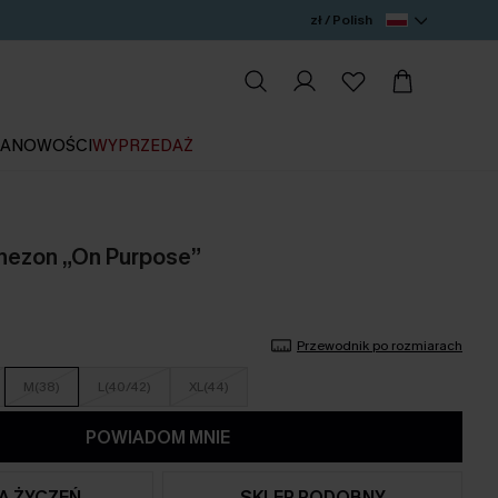
zł / Polish
IA
NOWOŚCI
WYPRZEDAŻ
nezon „On Purpose”
Przewodnik po rozmiarach
M(38)
L(40/42)
XL(44)
POWIADOM MNIE
TA ŻYCZEŃ
SKLEP PODOBNY