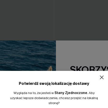
ni ze skrzyżowanymi plecami
Zestaw: góra bikini z nadru
anem
tropikalnym i dół z wysokim
SKORZYS
140,00 zł
15% Zniżki z
Potwierdź swoją lokalizację dostawy
*Jeden kod na zamówienie. 
Wygląda na to, że jesteś w
Stany Zjednoczone
.
Aby
uzyskać lepsze doświadczenie, chcesz przejść na lokalną
stronę?