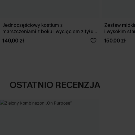
Jednoczęściowy kostium z
Zestaw midki
marszczeniami z boku i wycięciem z tyłu
i wysokim st
w kolorze wiśniowym
140,00 zł
150,00 zł
OSTATNIO RECENZJA