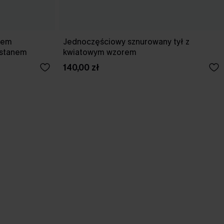
kiem
Jednoczęściowy sznurowany tył z
 stanem
kwiatowym wzorem
140,00 zł