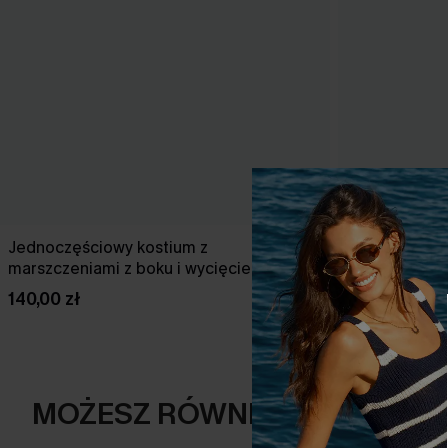
Jednoczęściowy kostium z
Zestaw midki
marszczeniami z boku i wycięciem z tyłu
i wysokim st
w kolorze wiśniowym
140,00 zł
150,00 zł
MOŻESZ RÓWNIEŻ POLUBIĆ