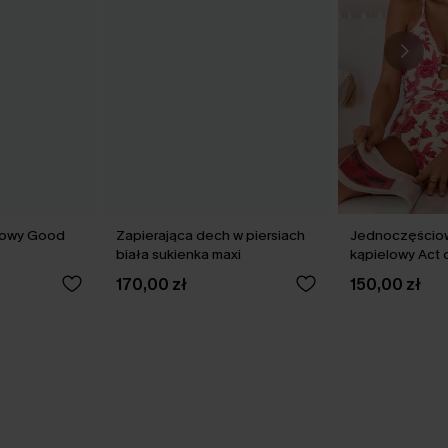
towy Good
Zapierająca dech w piersiach
Jednoczęściow
biała sukienka maxi
kąpielowy Act 
kwiaty
170,00 zł
150,00 zł