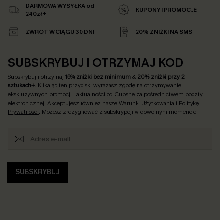
DARMOWA WYSYŁKA od
KUPONY I PROMOCJE
240zł+
ZWROT W CIĄGU 30 DNI
20% ZNIŻKI NA SMS
SUBSKRYBUJ I OTRZYMAJ KOD
Subskrybuj i otrzymaj
15% zniżki bez minimum
&
20% zniżki przy 2
sztukach+
. Klikając ten przycisk, wyrażasz zgodę na otrzymywanie
ekskluzywnych promocji i aktualności od Cupshe za pośrednictwem poczty
elektronicznej. Akceptujesz również nasze
Warunki Użytkowania
i
Politykę
Prywatności
. Możesz zrezygnować z subskrypcji w dowolnym momencie.
SUBSKRYBUJ