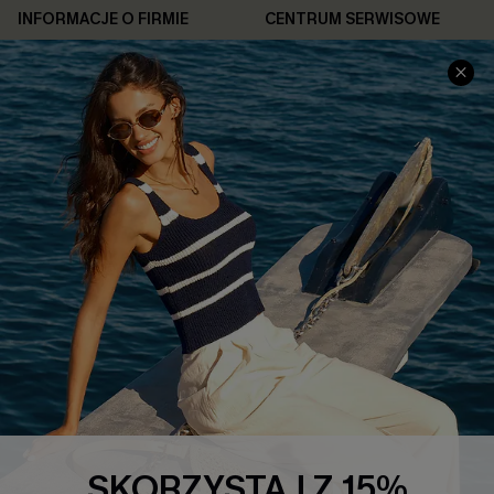
INFORMACJE O FIRMIE
CENTRUM SERWISOWE
O NAS
Informacje o Wysyłce
Opinie Klientów
Jak Śledzić
Polityka Prywatności
Polityka Zwrotów
Warunki & Zasady
Rozpocznij Zwrot
Łańcuch Dostaw Cupshe
Informacje o Rozmiarach
20% Zniżki na SMS
FAQS
Kontakt z Nami
POPULARNA KOLEKCJA
Sale
Nowości
Modne Sukienki
SKORZYSTAJ Z 15%