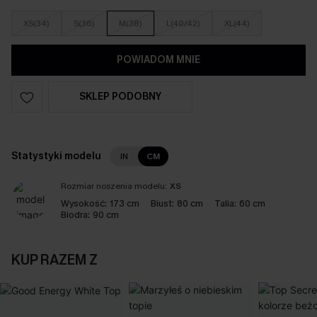
XS(34)
S(36)
M(38)
L(40/42)
XL(44)
POWIADOM MNIE
SKLEP PODOBNY
Statystyki modelu
IN
CM
Rozmiar noszenia modelu:
XS
Wysokość:
173 cm
Biust:
80 cm
Talia:
60 cm
Biodra:
90 cm
KUP RAZEM Z