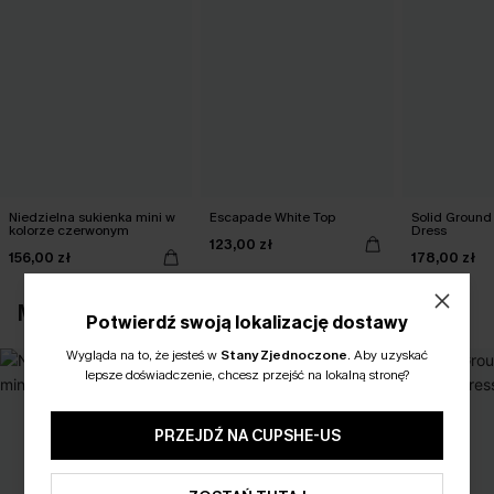
Niedzielna sukienka mini w
Escapade White Top
Solid Ground
kolorze czerwonym
Dress
123,00 zł
156,00 zł
178,00 zł
MOŻESZ RÓWNIEŻ POLUBIĆ
Potwierdź swoją lokalizację dostawy
Wygląda na to, że jesteś w
Stany Zjednoczone
.
Aby uzyskać
lepsze doświadczenie, chcesz przejść na lokalną stronę?
PRZEJDŹ NA CUPSHE-US