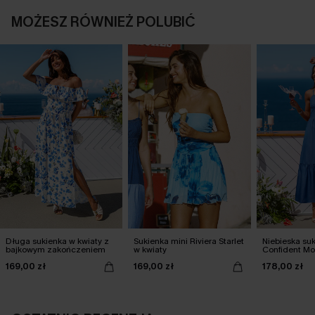
MOŻESZ RÓWNIEŻ POLUBIĆ
Długa sukienka w kwiaty z
Sukienka mini Riviera Starlet
Niebieska su
bajkowym zakończeniem
w kwiaty
Confident M
169,00 zł
169,00 zł
178,00 zł