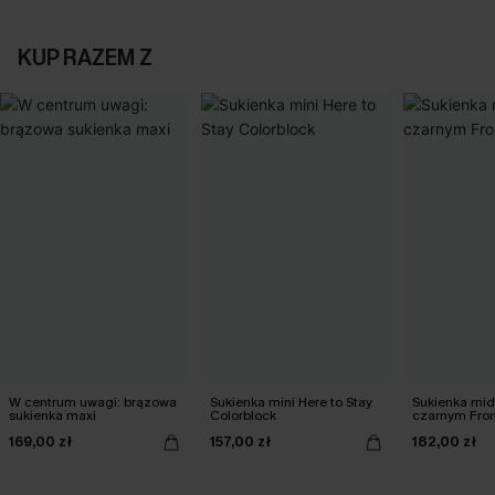
KUP RAZEM Z
W centrum uwagi: brązowa
Sukienka mini Here to Stay
Sukienka mid
sukienka maxi
Colorblock
czarnym From
169,00 zł
157,00 zł
182,00 zł