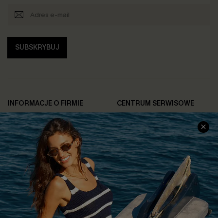
SUBSKRYBUJ
INFORMACJE O FIRMIE
CENTRUM SERWISOWE
O NAS
Informacje o Wysyłce
Opinie Klientów
Jak Śledzić
Polityka Prywatności
Polityka Zwrotów
Warunki & Zasady
Rozpocznij Zwrot
Łańcuch Dostaw Cupshe
Informacje o Rozmiarach
20% Zniżki na SMS
FAQS
Kontakt z Nami