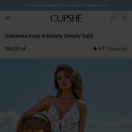
🩱
Najpopularniejsza kontrola brzucha | Must have>>
🔥OSTATNIA SZANSA | Do 50% rabatu>>
💌Zapisz się i zyskaj do 20% rabatu>>
Sukienka maxi w kwiaty Simply Said
156,00 zł
5.0
1 Recenzje