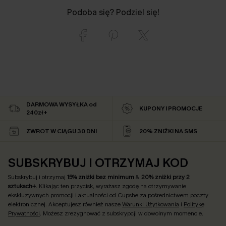
Podoba się? Podziel się!
DARMOWA WYSYŁKA od
KUPONY I PROMOCJE
240zł+
ZWROT W CIĄGU 30 DNI
20% ZNIŻKI NA SMS
SUBSKRYBUJ I OTRZYMAJ KOD
Subskrybuj i otrzymaj
15% zniżki bez minimum
&
20% zniżki przy 2
sztukach+
. Klikając ten przycisk, wyrażasz zgodę na otrzymywanie
ekskluzywnych promocji i aktualności od Cupshe za pośrednictwem poczty
elektronicznej. Akceptujesz również nasze
Warunki Użytkowania
i
Politykę
Prywatności
. Możesz zrezygnować z subskrypcji w dowolnym momencie.