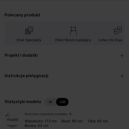
Polecany produkt
Druk Specjalny
Efekt Wyszczuplający
Łatwy Do Dopaso
Projekt i dodatki
Instrukcje pielęgnacji
Statystyki modelu
IN
CM
Rozmiar noszenia modelu:
S
Wysokość:
173 cm
Biust:
85 cm
Talia:
60 cm
Biodra:
90 cm