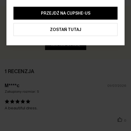
PRZEJDŹ NA CUPSHE-US
5.0
1 RECENZJA
ZOSTAŃ TUTAJ
Zdobądź 30+ punktów za każdą pozostawioną recenzję!
NAPISZ OPINIĘ
1 RECENZJA
M****c
01/07/2026
Zakupiony rozmiar:
S
A beautiful dress.
0