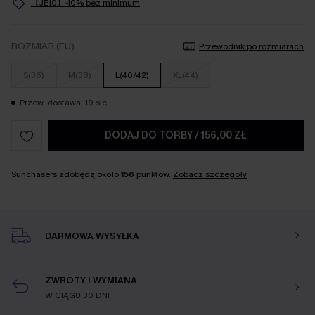
【JE10】-10% bez minimum
ROZMIAR (EU)
Przewodnik po rozmiarach
S(36)
M(38)
L(40/42)
XL(44)
Przew. dostawa: 19 sie
DODAJ DO TORBY
/
156,00 ZŁ
Sunchasers zdobędą około
156
punktów.
Zobacz szczegóły
DARMOWA WYSYŁKA
ZWROTY I WYMIANA
W CIĄGU 30 DNI