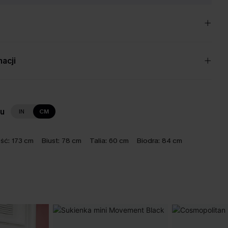
nacji
lu
IN
CM
ść:
173 cm
Biust:
78 cm
Talia:
60 cm
Biodra:
84 cm