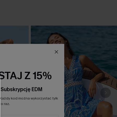
TAJ Z 15%
a Subskrypcję EDM
Każdy kod można wykorzystać tylk
o raz.