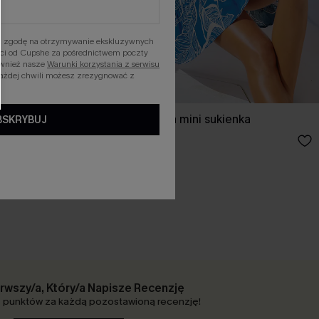
asz zgodę na otrzymywanie ekskluzywnych
ości od Cupshe za pośrednictwem poczty
ównież nasze
Warunki korzystania z serwisu
każdej chwili możesz zrezygnować z
wzorem Dial
Luźna tropikalna mini sukienka
BSKRYBUJ
139,00 zł
rwszy/a, Który/a Napisze Recenzję
punktów za każdą pozostawioną recenzję!