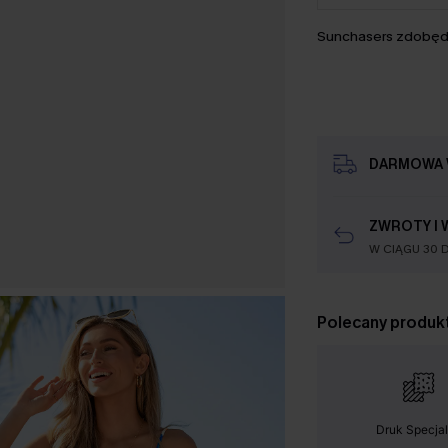
Sunchasers zdobęd
DARMOWA 
ZWROTY I 
W CIĄGU 30 D
Polecany produk
Druk Specja