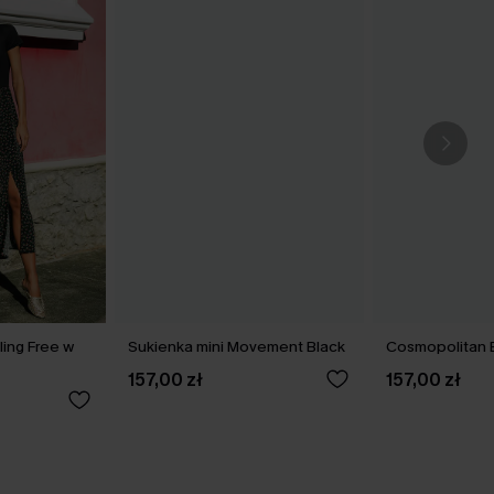
ling Free w
Sukienka mini Movement Black
Cosmopolitan B
157,00 zł
157,00 zł