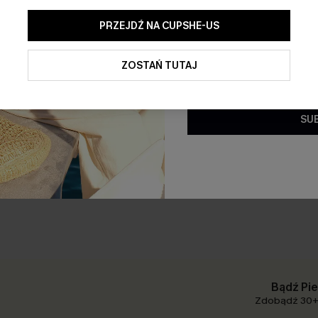
PRZEJDŹ NA CUPSHE-US
Klikając ten przycisk, wyraż
ofert promocyjnych i aktualn
elektronicznej. Akceptujesz r
ZOSTAŃ TUTAJ
oraz
Politykę prywatności
. W 
subskrypcji.
i Aqua After the Show
Sukienka mini z kwiatowym 
SU
Up
152,00 zł
Bądź Pie
Zdobądź 30+ 