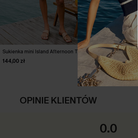
Sukienka mini Island Afternoon Tropical
Sukienka min
144,00 zł
127,00 zł
OPINIE KLIENTÓW
0.0