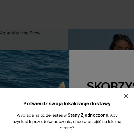
SKORZYS
15% Zniżki z
Potwierdź swoją lokalizację dostawy
*Jeden kod na zamówienie. 
Wygląda na to, że jesteś w
Stany Zjednoczone
.
Aby
uzyskać lepsze doświadczenie, chcesz przejść na lokalną
stronę?