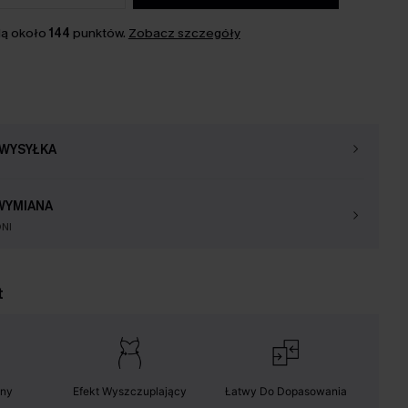
ą około
144
punktów.
Zobacz szczegóły
WYSYŁKA
WYMIANA
NI
t
lny
Efekt Wyszczuplający
Łatwy Do Dopasowania