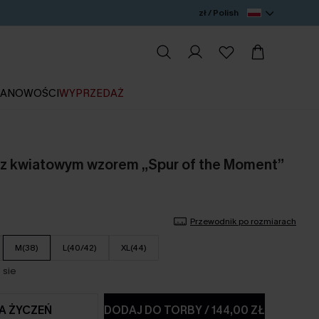
zł / Polish
IA
NOWOŚCI
WYPRZEDAŻ
 z kwiatowym wzorem „Spur of the Moment”
Przewodnik po rozmiarach
M(38)
L(40/42)
XL(44)
 sie
TA ŻYCZEŃ
DODAJ DO TORBY
/
144,00 ZŁ