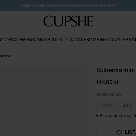
🩱
Najpopularniejsza kontrola brzucha | Must have>>
🔥OSTATNIA SZANSA | Do 50% rabatu>>
💌Zapisz się i zyskaj do 20% rabatu>>
OCZĘŚCIOWE
BIKINI
NARZUTKI PLAŻOWE
KOMBINEZONY
UBRAN
Moment”
Sukienka mini
144,00 zł
ROZMIAR (EU)
XS(34)
S(36)
Przew. dostawa: 18
LIS