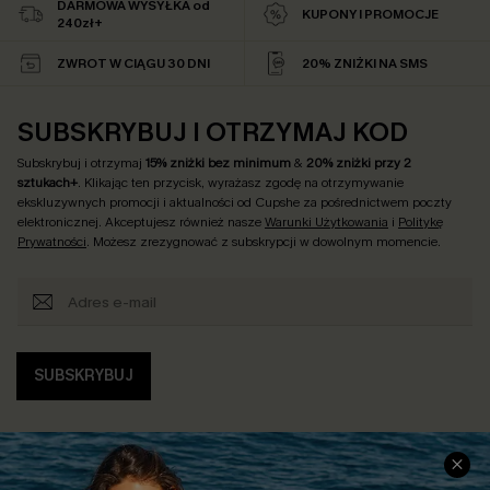
DARMOWA WYSYŁKA od
KUPONY I PROMOCJE
240zł+
ZWROT W CIĄGU 30 DNI
20% ZNIŻKI NA SMS
SUBSKRYBUJ I OTRZYMAJ KOD
Subskrybuj i otrzymaj
15% zniżki bez minimum
&
20% zniżki przy 2
sztukach+
. Klikając ten przycisk, wyrażasz zgodę na otrzymywanie
ekskluzywnych promocji i aktualności od Cupshe za pośrednictwem poczty
elektronicznej. Akceptujesz również nasze
Warunki Użytkowania
i
Politykę
Prywatności
. Możesz zrezygnować z subskrypcji w dowolnym momencie.
SUBSKRYBUJ