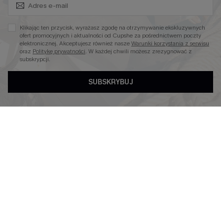
Zapisz Się i Odbierz Kod
Miękka Dzianina
Klikając ten przycisk, wyrażasz zgodę na otrzymywanie ekskluzywnych
Kontroli Brzucha
ofert promocyjnych i aktualności od Cupshe za pośrednictwem poczty
elektronicznej. Akceptujesz również nasze
Warunki korzystania z serwisu
Wysokim Stanem
oraz
Politykę prywatności
. W każdej chwili możesz zrezygnować z
subskrypcji.
SUBSKRYBUJ
4.3
OBSERWUJ NAS NA
©2026 CUPSHE POLSKA
Polityka Prywatności
|
Warunki & Zasady
|
Oświadczenie o
Dostępności