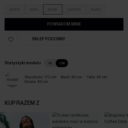
XS(34)
S(36)
M(38)
L(40/42)
XL(44)
POWIADOM MNIE
SKLEP PODOBNY
Statystyki modelu
IN
CM
Wysokość:
173 cm
Biust:
80 cm
Talia:
60 cm
Biodra:
90 cm
KUP RAZEM Z