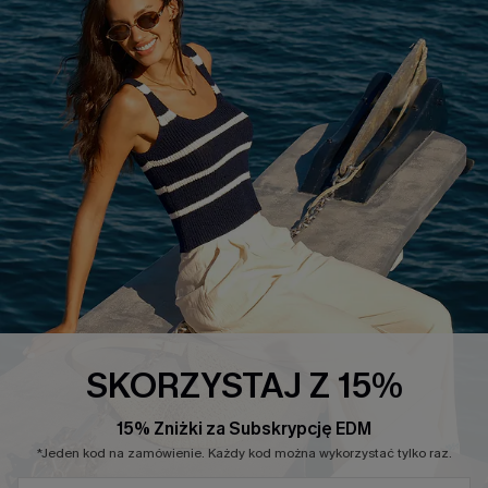
INFORMACJE O FIRMIE
CENTRUM SERWISOWE
O NAS
Informacje o Wysyłce
Opinie Klientów
Jak Śledzić
Polityka Prywatności
Polityka Zwrotów
Warunki & Zasady
Rozpocznij Zwrot
Łańcuch Dostaw Cupshe
Informacje o Rozmiarach
20% Zniżki na SMS
FAQS
Kontakt z Nami
POPULARNA KOLEKCJA
SKORZYSTAJ Z 15%
Sale
Nowości
15% Zniżki za Subskrypcję EDM
Modne Sukienki
*Jeden kod na zamówienie. Każdy kod można wykorzystać tylko raz.
Niezbędnik na Wakacje