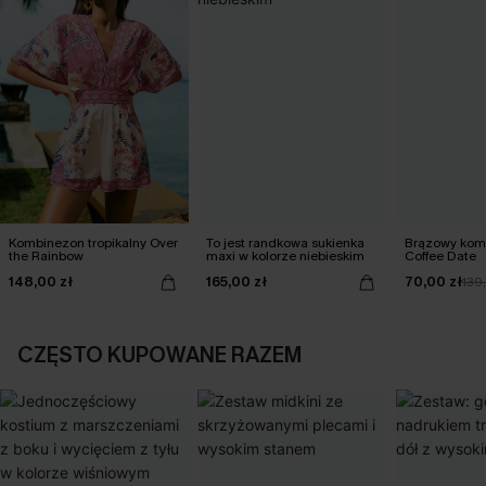
Kombinezon tropikalny Over
To jest randkowa sukienka
Brązowy komp
the Rainbow
maxi w kolorze niebieskim
Coffee Date
148,00 zł
165,00 zł
70,00 zł
139
CZĘSTO KUPOWANE RAZEM