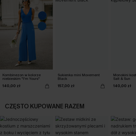
Kombinezon w kolorze
Sukienka mini Movement
Monokini kos
niebieskim "I'm Yours"
Black
Salt & Sun
140,00 zł
157,00 zł
140,00 zł
CZĘSTO KUPOWANE RAZEM