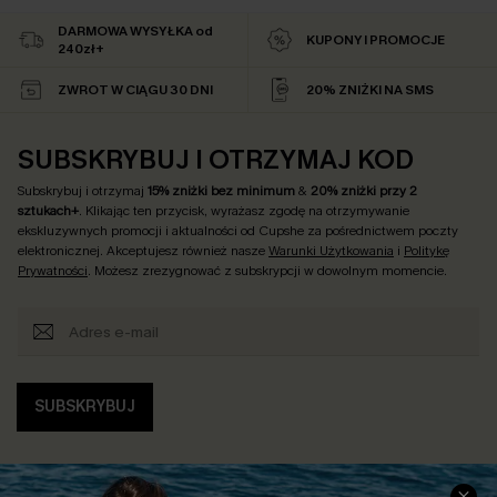
DARMOWA WYSYŁKA od
KUPONY I PROMOCJE
240zł+
ZWROT W CIĄGU 30 DNI
20% ZNIŻKI NA SMS
SUBSKRYBUJ I OTRZYMAJ KOD
Subskrybuj i otrzymaj
15% zniżki bez minimum
&
20% zniżki przy 2
sztukach+
. Klikając ten przycisk, wyrażasz zgodę na otrzymywanie
ekskluzywnych promocji i aktualności od Cupshe za pośrednictwem poczty
elektronicznej. Akceptujesz również nasze
Warunki Użytkowania
i
Politykę
Prywatności
. Możesz zrezygnować z subskrypcji w dowolnym momencie.
SUBSKRYBUJ