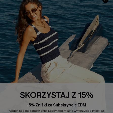
INFORMACJE O FIRMIE
CENTRUM SERWISOWE
O NAS
Informacje o Wysyłce
Opinie Klientów
Jak Śledzić
Polityka Prywatności
Polityka Zwrotów
Warunki & Zasady
Rozpocznij Zwrot
Łańcuch Dostaw Cupshe
Informacje o Rozmiarach
20% Zniżki na SMS
FAQS
Kontakt z Nami
POPULARNA KOLEKCJA
SKORZYSTAJ Z 15%
Sale
Nowości
15% Zniżki za Subskrypcję EDM
Modne Sukienki
*Jeden kod na zamówienie. Każdy kod można wykorzystać tylko raz.