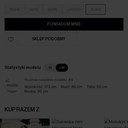
XS(34)
S(36)
M(38)
L(40/42)
XL(44)
POWIADOM MNIE
SKLEP PODOBNY
Statystyki modelu
IN
CM
Rozmiar noszenia modelu:
XS
Wysokość:
173 cm
Biust:
80 cm
Talia:
60 cm
Biodra:
90 cm
KUP RAZEM Z