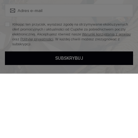
Zapisz Się i Odbierz Kod
Niezbędnik na Wakacje
Miękka Dzianina
Klikając ten przycisk, wyrażasz zgodę na otrzymywanie ekskluzywnych
Kontroli Brzucha
ofert promocyjnych i aktualności od Cupshe za pośrednictwem poczty
elektronicznej. Akceptujesz również nasze
Warunki korzystania z serwisu
Wysokim Stanem
oraz
Politykę prywatności
. W każdej chwili możesz zrezygnować z
subskrypcji.
SUBSKRYBUJ
4.4
OBSERWUJ NAS NA
©2026 CUPSHE POLSKA
Polityka Prywatności
|
Warunki & Zasady
|
Oświadczenie o