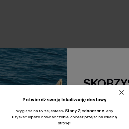
SKORZYS
15% Zniżki z
Potwierdź swoją lokalizację dostawy
*Jeden kod na zamówienie. 
Wygląda na to, że jesteś w
Stany Zjednoczone
.
Aby
uzyskać lepsze doświadczenie, chcesz przejść na lokalną
stronę?