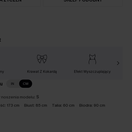
t
lny
Krawat Z Kokardą
Efekt Wyszczuplający
Łatw
lu
IN
CM
 noszenia modelu:
S
ść:
173 cm
Biust:
85 cm
Talia:
60 cm
Biodra:
90 cm