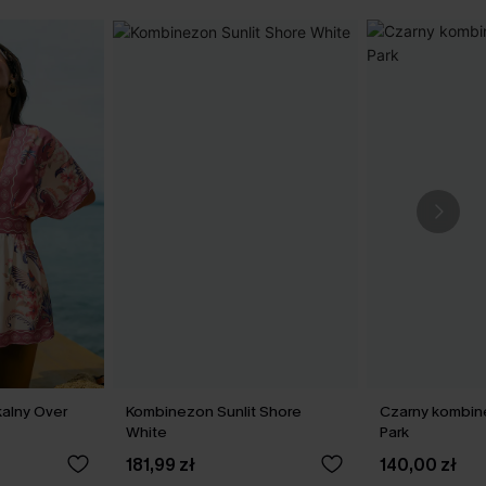
alny Over
Kombinezon Sunlit Shore
Czarny kombine
White
Park
181,99 zł
140,00 zł