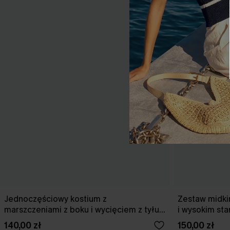
Jednoczęściowy kostium z
Zestaw midki
marszczeniami z boku i wycięciem z tyłu
i wysokim st
w kolorze wiśniowym
140,00 zł
150,00 zł