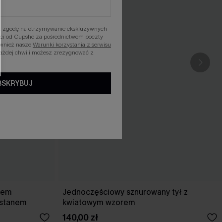
asz zgodę na otrzymywanie ekskluzywnych
ości od Cupshe za pośrednictwem poczty
ównież nasze
Warunki korzystania z serwisu
każdej chwili możesz zrezygnować z
BSKRYBUJ
kiem
Jednoczęściowy sznurowany tył z
 stanem
kwiatowym wzorem
140,00 zł