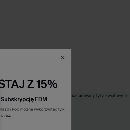
TAJ Z 15%
a Subskrypcję EDM
Każdy kod można wykorzystać tylk
o raz.