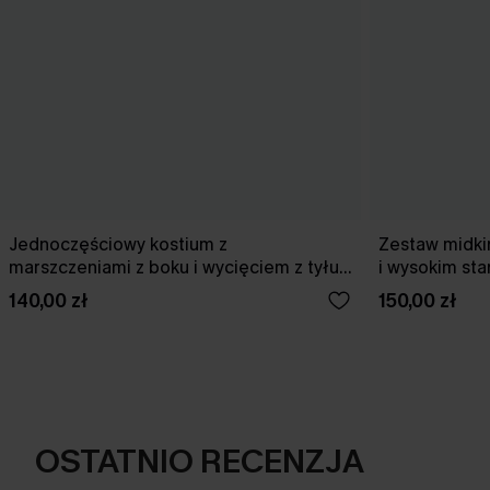
Jednoczęściowy kostium z
Zestaw midki
marszczeniami z boku i wycięciem z tyłu
i wysokim st
w kolorze wiśniowym
140,00 zł
150,00 zł
OSTATNIO RECENZJA