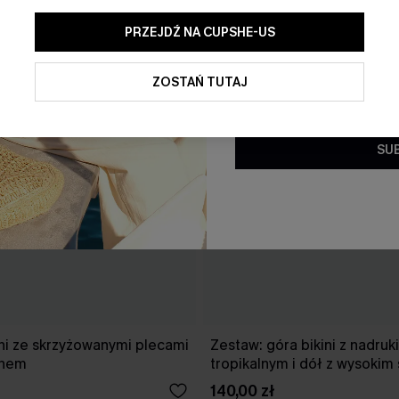
PRZEJDŹ NA CUPSHE-US
Klikając ten przycisk, wyraż
ofert promocyjnych i aktualn
elektronicznej. Akceptujesz r
ZOSTAŃ TUTAJ
oraz
Politykę prywatności
. W 
subskrypcji.
SU
ni ze skrzyżowanymi plecami
Zestaw: góra bikini z nadru
anem
tropikalnym i dół z wysokim
140,00 zł