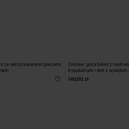
ni ze skrzyżowanymi plecami
Zestaw: góra bikini z nadru
anem
tropikalnym i dół z wysokim
140,00 zł