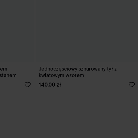
kiem
Jednoczęściowy sznurowany tył z
 stanem
kwiatowym wzorem
140,00 zł