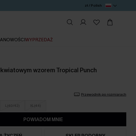
zł / Polish
IA
NOWOŚCI
WYPRZEDAŻ
 kwiatowym wzorem Tropical Punch
Przewodnik po rozmiarach
L(40/42)
XL(44)
POWIADOM MNIE
TA ŻYCZEŃ
SKLEP PODOBNY