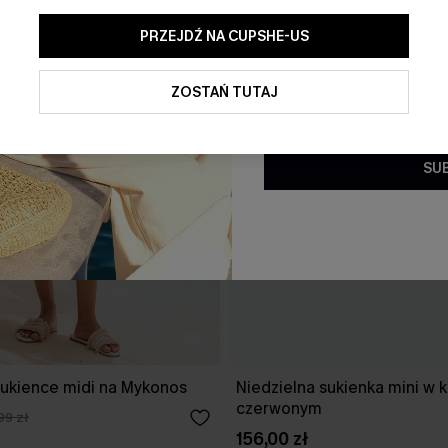
PRZEJDŹ NA CUPSHE-US
Klikając ten przycisk, wyraż
ofert promocyjnych i aktualn
elektronicznej. Akceptujesz r
ZOSTAŃ TUTAJ
oraz
Politykę prywatności
. W 
subskrypcji.
SU
ukience midi na Mykonos
Niedzielna sukienka mini w 
czerwonym
99 zł
156,00 zł