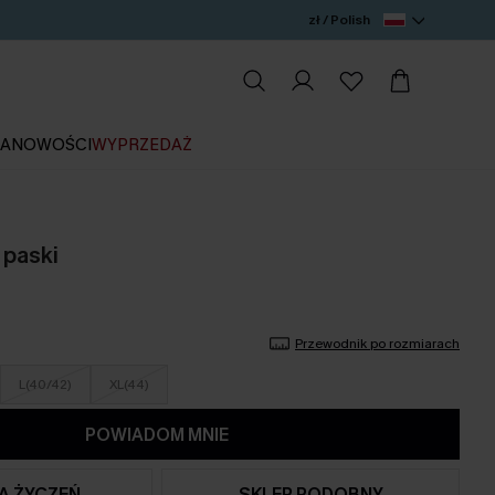
zł / Polish
IA
NOWOŚCI
WYPRZEDAŻ
 paski
Przewodnik po rozmiarach
L(40/42)
XL(44)
POWIADOM MNIE
TA ŻYCZEŃ
SKLEP PODOBNY