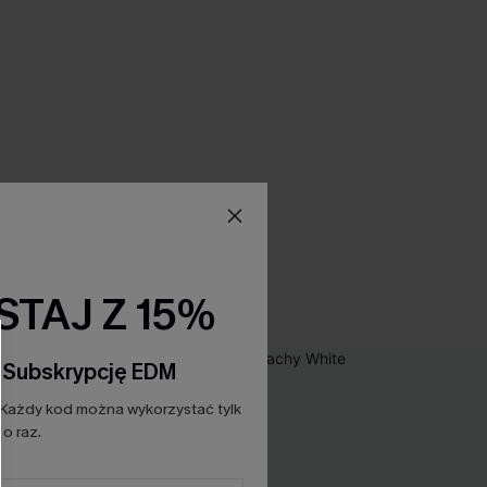
TAJ Z 15%
a Subskrypcję EDM
Każdy kod można wykorzystać tylk
o raz.