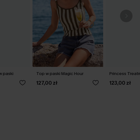
w paski
Top w paski Magic Hour
Princess Treat
127,00 zł
123,00 zł