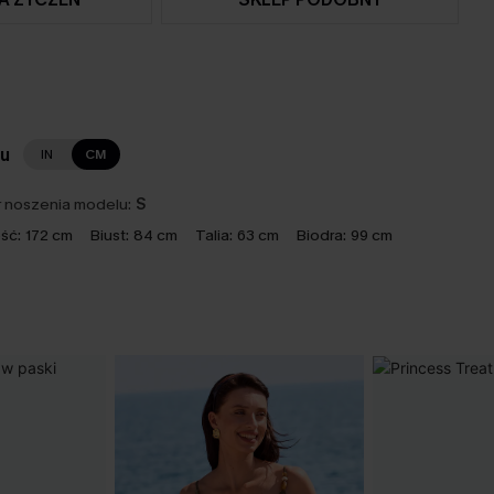
lu
IN
CM
 noszenia modelu:
S
ść:
172 cm
Biust:
84 cm
Talia:
63 cm
Biodra:
99 cm