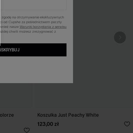
asz zgodę na otrzymywanie ekskluzywnych
ości od Cupshe za pośrednictwem poczty
ównież nasze
Warunki korzystania z serwisu
każdej chwili możesz zrezygnować z
BSKRYBUJ
kolorze
Koszulka Just Peachy White
123,00 zł