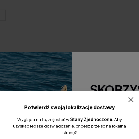
SKORZYS
15% Zniżki z
Potwierdź swoją lokalizację dostawy
*Jeden kod na zamówienie. 
Wygląda na to, że jesteś w
Stany Zjednoczone
.
Aby
uzyskać lepsze doświadczenie, chcesz przejść na lokalną
stronę?