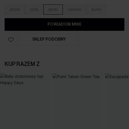
XS(34)
S(36)
M(38)
L(40/42)
XL(44)
POWIADOM MNIE
SKLEP PODOBNY
KUP RAZEM Z