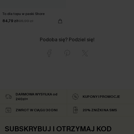
To dla topu w paski Shore
84,79 zł
105,99 zł
Podoba się? Podziel się!
DARMOWA WYSYŁKA od
KUPONY I PROMOCJE
240zł+
ZWROT W CIĄGU 30 DNI
20% ZNIŻKI NA SMS
SUBSKRYBUJ I OTRZYMAJ KOD