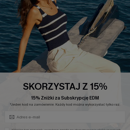
Warunki & Zasady
Rozpocznij Zwrot
Łańcuch Dostaw Cupshe
Informacje o Rozmiarach
20% Zniżki na SMS
FAQS
Kontakt z Nami
POPULARNA KOLEKCJA
Sale
Nowości
Modne Sukienki
SKORZYSTAJ Z 15%
Niezbędnik na Wakacje
15% Zniżki za Subskrypcję EDM
Miękka Dzianina
Zapisz Się i Odbierz Kod
*Jeden kod na zamówienie. Każdy kod można wykorzystać tylko raz.
Kontroli Brzucha
Wysokim Stanem