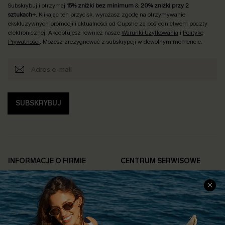
Subskrybuj i otrzymaj
15% zniżki bez minimum
&
20% zniżki przy 2
sztukach+
. Klikając ten przycisk, wyrażasz zgodę na otrzymywanie
ekskluzywnych promocji i aktualności od Cupshe za pośrednictwem poczty
elektronicznej. Akceptujesz również nasze
Warunki Użytkowania
i
Politykę
Prywatności
. Możesz zrezygnować z subskrypcji w dowolnym momencie.
SUBSKRYBUJ
INFORMACJE O FIRMIE
CENTRUM SERWISOWE
O NAS
Informacje o Wysyłce
Opinie Klientów
Jak Śledzić
Polityka Prywatności
Polityka Zwrotów