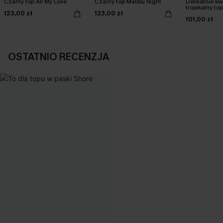
Czarny top All My Love
Czarny top Malibu Night
Delikatnie k
tropikalny top
123,00 zł
123,00 zł
101,00 zł
OSTATNIO RECENZJA