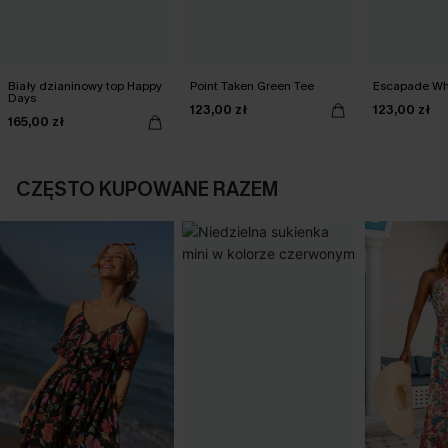
Biały dzianinowy top Happy
Point Taken Green Tee
Escapade Wh
Days
123,00 zł
123,00 zł
165,00 zł
CZĘSTO KUPOWANE RAZEM