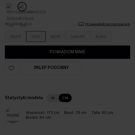
ROZMIAR (EU)
Przewodnik po rozmiarach
XS(34)
S(36)
M(38)
L(40/42)
XL(44)
POWIADOM MNIE
SKLEP PODOBNY
Statystyki modelu
IN
CM
Wysokość:
173 cm
Biust:
78 cm
Talia:
60 cm
Biodra:
84 cm