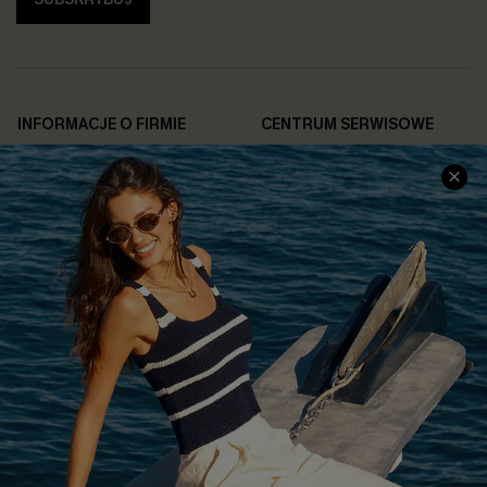
INFORMACJE O FIRMIE
CENTRUM SERWISOWE
O NAS
Informacje o Wysyłce
Opinie Klientów
Jak Śledzić
Polityka Prywatności
Polityka Zwrotów
Warunki & Zasady
Rozpocznij Zwrot
Łańcuch Dostaw Cupshe
Informacje o Rozmiarach
20% Zniżki na SMS
FAQS
Kontakt z Nami
POPULARNA KOLEKCJA