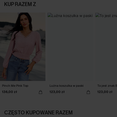
KUP RAZEM Z
Pinch Me Pink Top
Luźna koszulka w paski
To jest znak 
136,00 zł
123,00 zł
123,00 zł
CZĘSTO KUPOWANE RAZEM