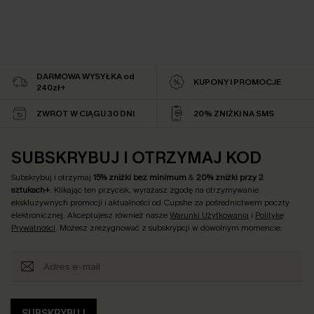
DARMOWA WYSYŁKA od
KUPONY I PROMOCJE
240zł+
ZWROT W CIĄGU 30 DNI
20% ZNIŻKI NA SMS
SUBSKRYBUJ I OTRZYMAJ KOD
Subskrybuj i otrzymaj
15% zniżki bez minimum
&
20% zniżki przy 2
sztukach+
. Klikając ten przycisk, wyrażasz zgodę na otrzymywanie
ekskluzywnych promocji i aktualności od Cupshe za pośrednictwem poczty
elektronicznej. Akceptujesz również nasze
Warunki Użytkowania
i
Politykę
Prywatności
. Możesz zrezygnować z subskrypcji w dowolnym momencie.
SUBSKRYBUJ